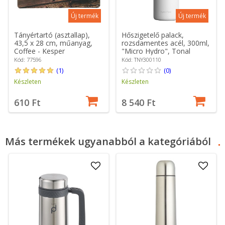
Új termék
Új termék
Tányértartó (asztallap),
Hőszigetelő palack,
43,5 x 28 cm, műanyag,
rozsdamentes acél, 300ml,
Coffee - Kesper
"Micro Hydro", Tonal
White - Hydro Flask
Kód: 77596
Kód: TNY300110
(1)
(0)
Készleten
Készleten
610 Ft
8 540 Ft
Más termékek ugyanabból a kategóriából