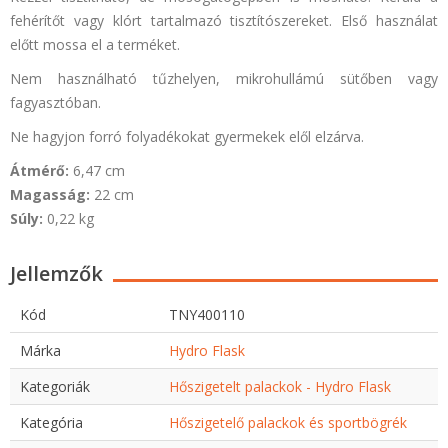
fehérítőt vagy klórt tartalmazó tisztítószereket. Első használat
előtt mossa el a terméket.
Nem használható tűzhelyen, mikrohullámú sütőben vagy
fagyasztóban.
Ne hagyjon forró folyadékokat gyermekek elől elzárva.
Átmérő:
6,47 cm
Magasság:
22 cm
Súly:
0,22 kg
Jellemzők
Kód
TNY400110
Márka
Hydro Flask
Kategoriák
Hőszigetelt palackok - Hydro Flask
Kategória
Hőszigetelő palackok és sportbögrék