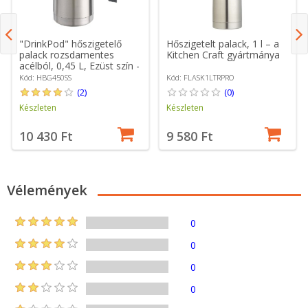
"DrinkPod" hőszigetelő
Hőszigetelt palack, 1 l – a
palack rozsdamentes
Kitchen Craft gyártmánya
acélból, 0,45 L, Ezüst szín -
Grunwerg
Kód: HBG450SS
Kód: FLASK1LTRPRO
(2)
(0)
Készleten
Készleten
10 430 Ft
9 580 Ft
Vélemények
0
0
0
0