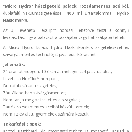
"Micro Hydro"
hőszigetelő palack,
rozsdamentes acélból,
duplafalú vákuumszigeteléssel,
400 ml
űrtartalommal,
Hydro
Flask
márka.
Az új, levehető
FlexClip™
hordszíj lehetővé teszi a könnyű
leválasztást, így a palackot a táskájába vagy hátizsákjába teheti.
A
Micro Hydro
kulacs
Hydro Flask
ikonikus szigetelésével és
szivárgásmentes technológiájával büszkélkedhet.
Jellemzők:
24 órán át hidegen, 10 órán át melegen tartja az italokat;
Levehető
FlexClip™
hordpánt;
Duplafalú vákuumszigetelés;
Zárt állapotban szivárgásmentes;
Nem tartja meg az ízeket és a szagokat;
Tartós rozsdamentes acélból készült termék;
Nem 12 év alatti gyermekek számára készült.
Takarítási tippek:
Kézzel tisztítható, de mosogatógépben is mosható. Kerüld a