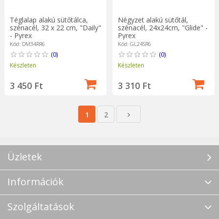
Téglalap alakú sütőtálca,
Négyzet alakú sütőtál,
szénacél, 32 x 22 cm, "Daily"
szénacél, 24x24cm, "Glide" -
- Pyrex
Pyrex
Kód: DM34RR6
Kód: GL24SR6
(0)
(0)
Készleten
Készleten
3 450 Ft
3 310 Ft
1
2
Üzletek
Információk
Szolgáltatások