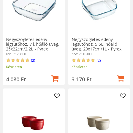
Négyszögletes edény
Négyszögletes edény
légsütőhöz, 7 l, hőálló üveg,
légsütőhöz, 5,6L, hőálló
25x22cm/2,2L - Pyrex
üveg, 20x17cm/1L - Pyrex
Kód: 212B100
Kód: 211B100
(2)
(2)
Készleten
Készleten
4 080 Ft
3 170 Ft