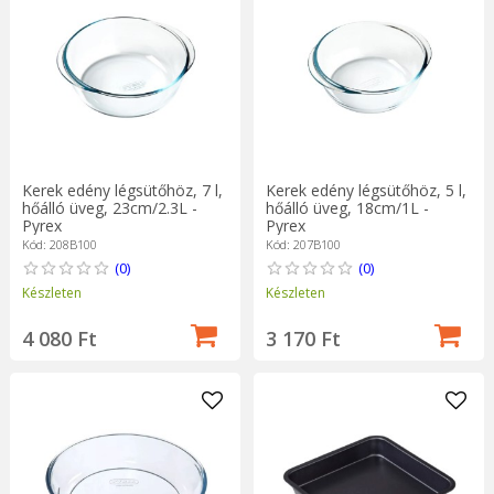
Kerek edény légsütőhöz, 7 l,
Kerek edény légsütőhöz, 5 l,
hőálló üveg, 23cm/2.3L -
hőálló üveg, 18cm/1L -
Pyrex
Pyrex
Kód: 208B100
Kód: 207B100
(0)
(0)
Készleten
Készleten
4 080 Ft
3 170 Ft