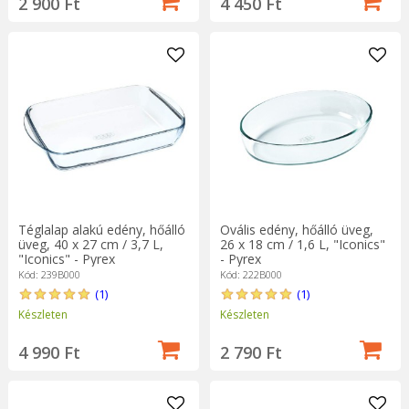
2 900 Ft
4 450 Ft
Téglalap alakú edény, hőálló
Ovális edény, hőálló üveg,
üveg, 40 x 27 cm / 3,7 L,
26 x 18 cm / 1,6 L, "Iconics"
"Iconics" - Pyrex
- Pyrex
Kód: 239B000
Kód: 222B000
(1)
(1)
Készleten
Készleten
4 990 Ft
2 790 Ft