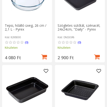
Tepsi, hőálló üveg, 26 cm /
Szögletes sütőtál, szénacél,
2,1 L - Pyrex
24x24cm, "Daily" - Pyrex
Kód: 828B000
Kód: DM26SR6
(0)
(0)
Készleten
Készleten
4 080 Ft
2 900 Ft