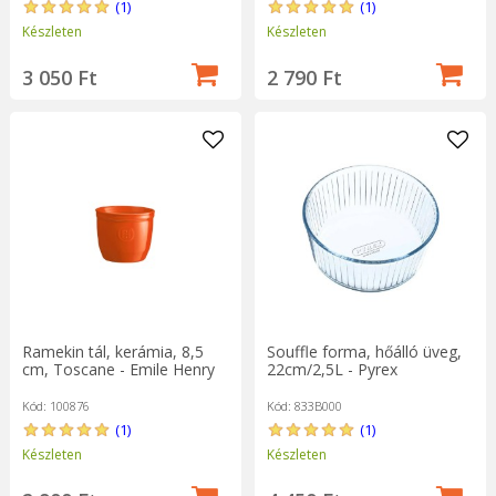
(1)
(1)
Készleten
Készleten
3 050 Ft
2 790 Ft
Ramekin tál, kerámia, 8,5
Souffle forma, hőálló üveg,
cm, Toscane - Emile Henry
22cm/2,5L - Pyrex
Kód: 100876
Kód: 833B000
(1)
(1)
Készleten
Készleten