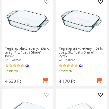
Téglalap alakú edény, hőálló
Téglalap alakú edény, hőálló
üveg, 4 L, "Let's Share" -
üveg, 3L, "Let's Share" -
Pyrex
Pyrex
Kód: 409B000
Kód: 408B000
(2)
(2)
Készleten
Készleten
4 530 Ft
4 170 Ft