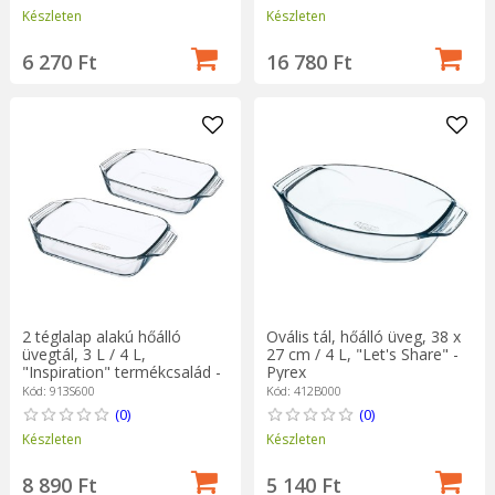
Készleten
Készleten
6 270 Ft
16 780 Ft
2 téglalap alakú hőálló
Ovális tál, hőálló üveg, 38 x
üvegtál, 3 L / 4 L,
27 cm / 4 L, "Let's Share" -
"Inspiration" termékcsalád -
Pyrex
Pyrex
Kód: 913S600
Kód: 412B000
(0)
(0)
Készleten
Készleten
8 890 Ft
5 140 Ft