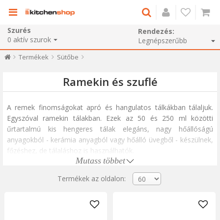
Szurés
Rendezés:
0
aktív szurok
Termékek
Sütőbe
Ramekin és szuflé
A remek finomságokat apró és hangulatos tálkákban tálaljuk.
Egyszóval ramekin tálakban. Ezek az 50 és 250 ml közötti
űrtartalmú kis hengeres tálak elegáns, nagy hőállóságú
anyagokból - kerámia anyagból vagy hőálló üvegből - készülnek,
főzéshez, de tálaláshoz is használhatók.
Mutass többet
Bár a ramekint kifejezetten finom desszertekhez, például
brûléhez,
soufflé
vagy fagylalthoz használják, készíthetünk
Termékek az oldalon:
bennük különleges tojás-sajt alapú ételeket, makarónit,
különféle
crumble,
recepteket, hússal és sajttal töltött
lepényeket vagy akár a francia levest. hagyma. Természetesen