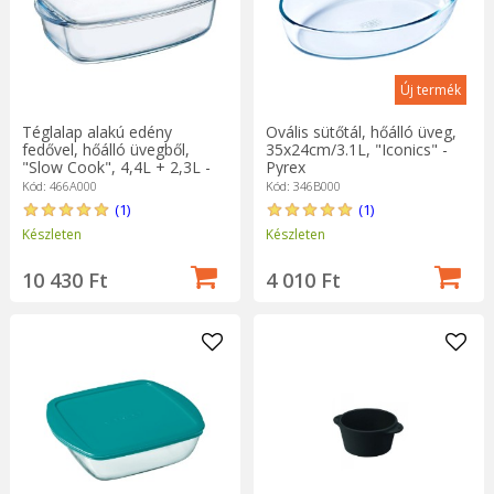
Új termék
Téglalap alakú edény
Ovális sütőtál, hőálló üveg,
fedővel, hőálló üvegből,
35x24cm/3.1L, "Iconics" -
"Slow Cook", 4,4L + 2,3L -
Pyrex
Pyrex
Kód: 466A000
Kód: 346B000
(1)
(1)
Készleten
Készleten
10 430 Ft
4 010 Ft