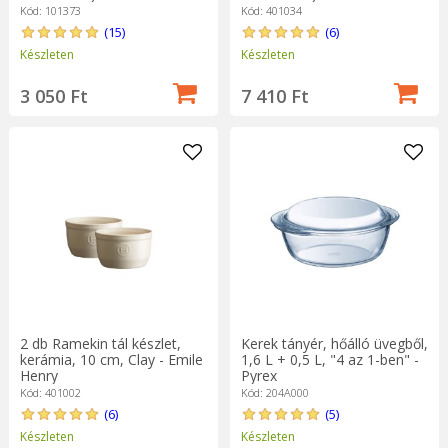
Kód: 101373
Kód: 401034
(15)
(6)
Készleten
Készleten
3 050 Ft
7 410 Ft
2 db Ramekin tál készlet,
Kerek tányér, hőálló üvegből,
kerámia, 10 cm, Clay - Emile
1,6 L + 0,5 L, "4 az 1-ben" -
Henry
Pyrex
Kód: 401002
Kód: 204A000
(6)
(5)
Készleten
Készleten