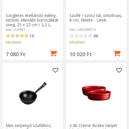
Szuflé / szósz tál, öntöttvas,
Szögletes ételtároló edény,
8 cm, fekete - LAVA
tetővel, ellenálló boroszilikát
üveg, 25 x 22 cm / 2,2 L,
"Cook&Store", kék - Pyrex
Kód: LVECOSK8T14
Kód: 212PPK3
(0)
(1)
Készleten
Készleten
10 020 Ft
7 080 Ft
Mini serpenyő szuflához,
2 db Creme Brulee tányér