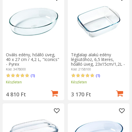
Ovális edény, hőálló üveg,
Téglalap alakú edény
40 x 27 cm / 4,2 L, "Iconics"
légsütőhöz, 6,5 literes,
- Pyrex
hőálló üveg, 23x15cm/1,2L -
Pyrex
Kód: 347B000
Kód: 215B100
(1)
(1)
Készleten
Készleten
4 810 Ft
3 170 Ft