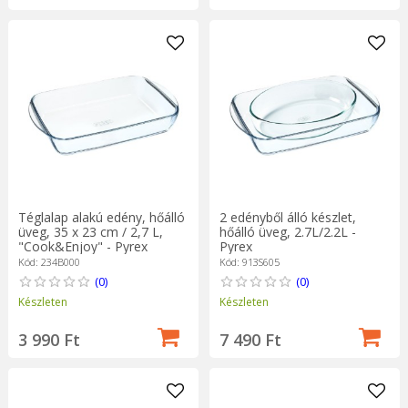
Téglalap alakú edény, hőálló
2 edényből álló készlet,
üveg, 35 x 23 cm / 2,7 L,
hőálló üveg, 2.7L/2.2L -
"Cook&Enjoy" - Pyrex
Pyrex
Kód: 234B000
Kód: 913S605
(0)
(0)
Készleten
Készleten
3 990 Ft
7 490 Ft