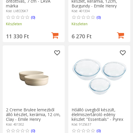
öntöttvas, 7 cm - LAVA
készlet, kerámia, 12cm,
márka
Burgundy - Emile Henry
Kód: LVECOSK7
Kód: 401334
(0)
(0)
Készleten
Készleten
11 330 Ft
6 270 Ft
2 Creme Brulee lemezből
Hőálló üvegből készült,
álló készlet, kerámia, 12 cm,
élelmiszertároló edény
Clay - Emile Henry
készlet "Essentials" - Pyrex
Kód: 401302
Kód: 912S637
(0)
(0)