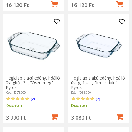
16 120 Ft
16 120 Ft
Téglalap alakú edény, hőálló
Téglalap alakú edény, hőálló
üvegből, 2L, "Oszd meg" -
üveg, 1,4 L, "Irresistible" -
Pyrex
Pyrex
Kód: 407B000
Kód: 406B000
(2)
(2)
Készleten
Készleten
3 990 Ft
3 080 Ft