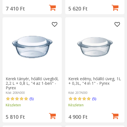
7 410 Ft
5 620 Ft
Kerek tányér, hőálló üvegből,
Kerek edény, hőálló üveg, 1L
2,2 L + 0,8 L, "4 az 1-ben" -
+ 0,3L, "4 in 1" - Pyrex
Pyrex
Kód: 208A000
Kód: 207A000
(5)
(5)
Készleten
Készleten
5 810 Ft
4 900 Ft