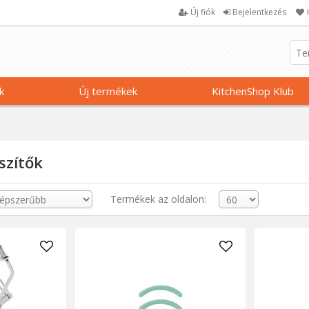
Új fiók
Bejelentkezés
k
Új termékek
KitchenShop Klub
szítők
Termékek az oldalon: