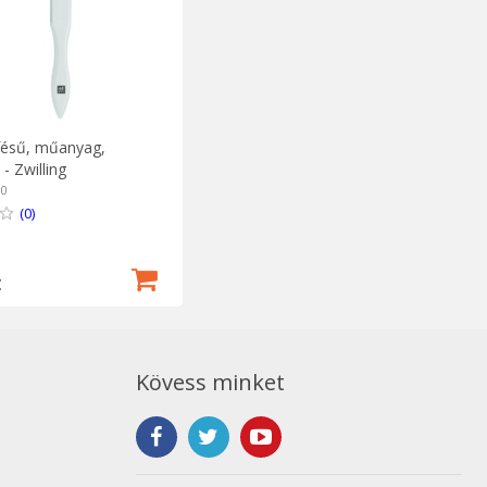
fésű, műanyag,
 Zwilling
90
(0)
t
Kövess minket