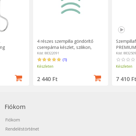
,
4 részes szempilla göndörítő
Szempilla
ing
cserepárna készlet, szilikon,
PREMIUM -
PREMIUM - Zwilling
Kód: 88322091
Kód: 883250
(1)
Készleten
Készleten
2 440 Ft
7 410 F
Fiókom
Fiókom
Rendeléstörténet