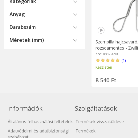
Kategoriák
Anyag
Darabszám
Méretek (mm)
Szempilla hajcsavaró
rozsdamentes - Zwill
PREMIUM
Kód: 88322090
(1)
Készleten
8 540 Ft
Információk
Szolgáltatások
Általános felhasználási feltételek
Termékek visszaküldése
Adatvédelmi és adatbiztonsági
Termékek
szabályzat