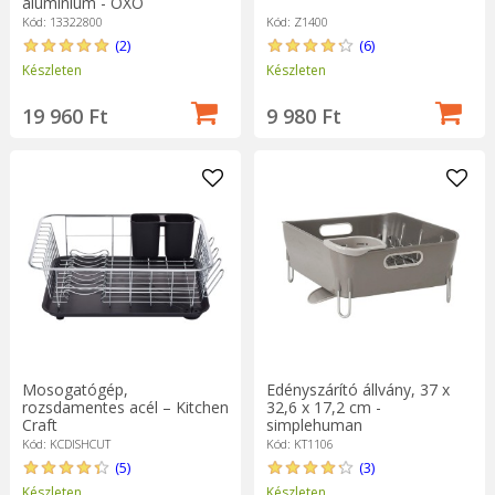
alumínium - OXO
Kód: 13322800
Kód: Z1400
(2)
(6)
Készleten
Készleten
19 960 Ft
9 980 Ft
Mosogatógép,
Edényszárító állvány, 37 x
rozsdamentes acél – Kitchen
32,6 x 17,2 cm -
Craft
simplehuman
Kód: KCDISHCUT
Kód: KT1106
(5)
(3)
Készleten
Készleten