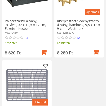
Új termék
Palackszárító állvány,
Kiterjeszthető edényszárító
tálcával, 32 x 12,5 x 17 cm,
állvány, bambusz, 9,5 x 12 x
Fekete - Kesper
9 cm - Westmark
Kód: 79650
Kód: 52552270
(0)
(0)
Készleten
Készleten
8 620 Ft
8 280 Ft
Új termék