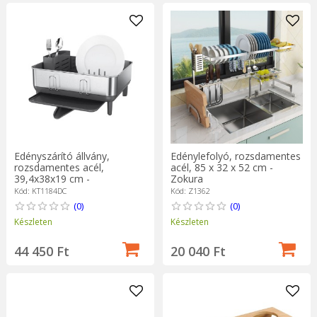
Edényszárító állvány,
Edénylefolyó, rozsdamentes
rozsdamentes acél,
acél, 85 x 32 x 52 cm -
39,4x38x19 cm -
Zokura
simplehuman
Kód: KT1184DC
Kód: Z1362
(0)
(0)
Készleten
Készleten
44 450 Ft
20 040 Ft