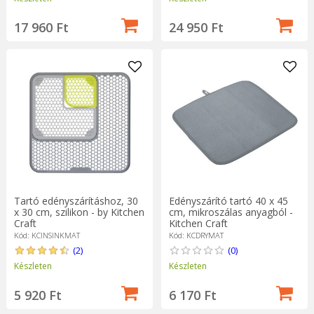
17 960 Ft
24 950 Ft
Tartó edényszárításhoz, 30
Edényszárító tartó 40 x 45
x 30 cm, szilikon - by Kitchen
cm, mikroszálas anyagból -
Craft
Kitchen Craft
Kód: KCINSINKMAT
Kód: KCDRYMAT
(2)
(0)
Készleten
Készleten
5 920 Ft
6 170 Ft