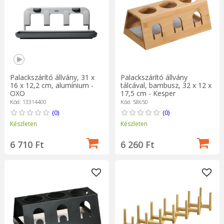
Palackszárító állvány, 31 x
Palackszárító állvány
16 x 12,2 cm, alumínium -
tálcával, bambusz, 32 x 12 x
OXO
17,5 cm - Kesper
Kód: 13314400
Kód: 58650
(0)
(0)
Készleten
Készleten
6 710 Ft
6 260 Ft