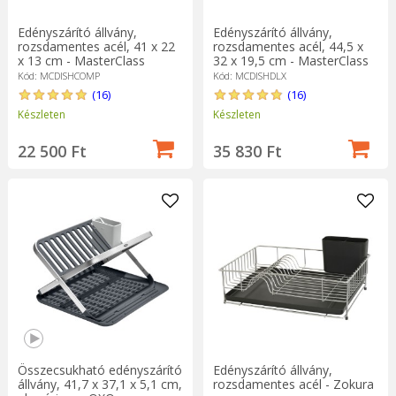
Edényszárító állvány,
Edényszárító állvány,
rozsdamentes acél, 41 x 22
rozsdamentes acél, 44,5 x
x 13 cm - MasterClass
32 x 19,5 cm - MasterClass
Kód: MCDISHCOMP
Kód: MCDISHDLX
(16)
(16)
Készleten
Készleten
22 500 Ft
35 830 Ft
Összecsukható edényszárító
Edényszárító állvány,
állvány, 41,7 x 37,1 x 5,1 cm,
rozsdamentes acél - Zokura