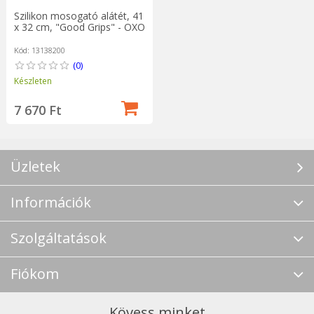
Szilikon mosogató alátét, 41
x 32 cm, "Good Grips" - OXO
Kód: 13138200
(0)
Készleten
7 670 Ft
Üzletek
Információk
Szolgáltatások
Fiókom
Kövess minket