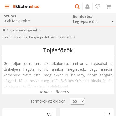
Szurés
Rendezés:
0
aktív szurok
Konyhai kisgépek
Szendvicssütők, kenyérpirítók és tojásfőzők
Tojásfőzők
Gondoljon csak arra az alkalomra, amikor a tojásokat a
tűzhelyen hagyta forrni, amikor megrepedt, vagy amikor
keményre főzve ette, még akkor is, ha lágy, finom sárgára
vágyott. Most nézze meg tojásfőző készülékeink kínálatát, és
válassza ki az Önnek legmegfelelőbbet.
Mutass többet
A tojásfőző készülék kis befektetés, de óriási előnyökkel jár.
Termékek az oldalon:
Nem kell megvárni a víz felforrását, figyelni az órát és figyelni a
forrás folyamatát.