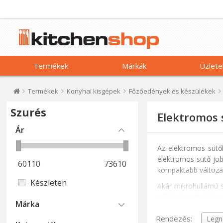
Termékek
Márkák
Üzlete
Termékek
Konyhai kisgépek
Főzőedények és készülékek
Szurés
Elektromos 
Ár
Az elektromos sütő
elektromos sütő job
60110
73610
kompaktabb változat
Készleten
Akár mikrohullámú s
például a grillsütő va
Márka
A konvekciós funkci
Rendezés: