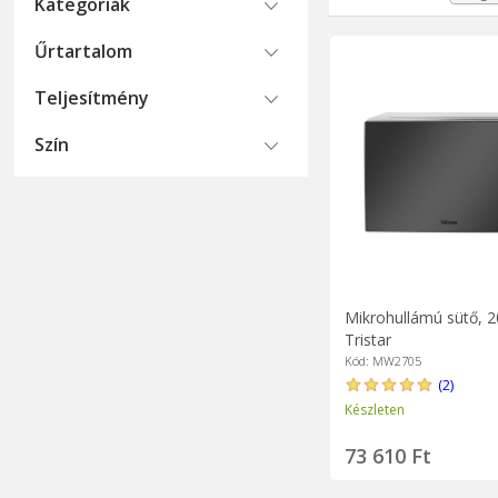
kell venni a döntés
Kategoriák
A minőségi elektromo
Űrtartalom
Teljesítmény
Szín
Mikrohullámú sütő, 2
Tristar
Kód: MW2705
(2)
Készleten
73 610 Ft