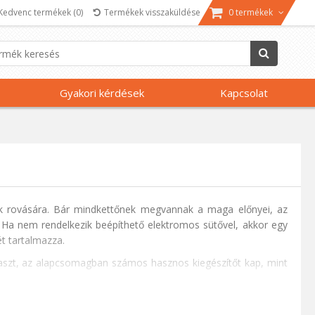
Kedvenc termékek
(0)
Termékek visszaküldése
0 termékek
Gyakori kérdések
Kapcsolat
k rovására. Bár mindkettőnek megvannak a maga előnyei, az
 Ha nem rendelkezik beépíthető elektromos sütővel, akkor egy
t tartalmazza.
laszt, az alapcsomagban számos hasznos kiegészítőt kap, mint
i és pörkölési funkciók olyan szempontok, amelyeket figyelembe