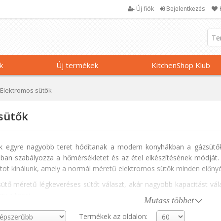
Új fiók
Bejelentkezés
k
Új termékek
KitchenShop Klub
Elektromos sütők
sütők
k egyre nagyobb teret hódítanak a modern konyhákban a gázsütő
ban szabályozza a hőmérsékletet és az étel elkészítésének módját.
ot kínálunk, amely a normál méretű elektromos sütők minden előnyé
ütő méretű légkeveréses sütőt választ, akár nagyobb kapacitást vá
gy a tepsi.
Mutass többet
ó, amely egyenletesen osztja el a meleg levegőt, vagy a leolvasztás
Termékek az oldalon: