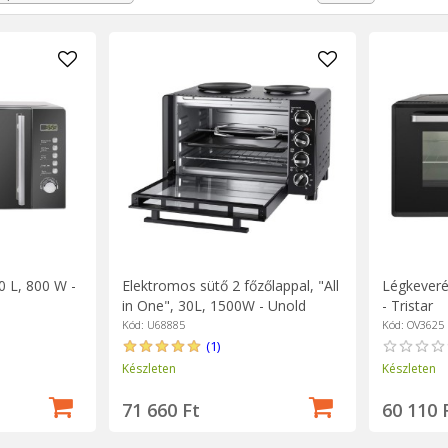
 meghozatalakor.
s sütő könnyen tisztítható, és kitűnik elegáns megjelenésével.
0 L, 800 W -
Elektromos sütő 2 főzőlappal, "All
Légkeveré
in One", 30L, 1500W - Unold
- Tristar
Kód: U68885
Kód: OV3625
(1)
Készleten
Készleten
71 660 Ft
60 110 