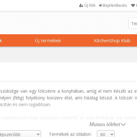
Új fiók
Bejelentkezés
k
Új termékek
KitchenShop Klub
züksége van egy tölcsérre a konyhában, amíg el nem készíti az els
ilyen (félig) folyékony konzerv étel, ami házilag készül. A tölcsér
isztán és nem ragadósan.
n kapható tölcsérek egymásra rakhatók és nem foglalnak sok helyet
Mutass többet
sznos, ha a tölcsért fogantyúval kell ellátni a könnyű kezelés érdekébe
Termékek az oldalon: