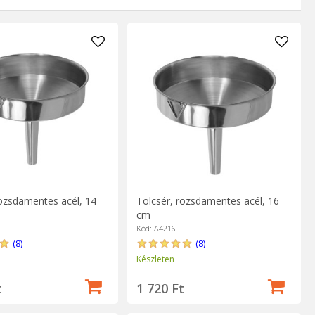
magjait is megtartsa, de akkor is, ha rendkívül finom állagú
hatja, ha limonádét vagy más infúziós gyümölcsleveket szeretne
rozsdamentes acél, 14
Tölcsér, rozsdamentes acél, 16
cm
Kód: A4216
(8)
(8)
Készleten
t
1 720 Ft