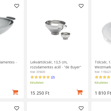
damentes -
Lekvártölcsér, 13,5 cm,
Tölcsér, 
rozsdamentes acél - "de Buyer"
Westmark
márka
Kód: 335600
Kód: 115022
(2)
Készleten
Készleten
15 250 Ft
1 810 F