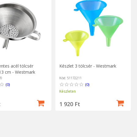
tes acél tölcsér
Készlet 3 tölcsér - Westmark
 13 cm - Westmark
70
Kód: 51172211
(0)
(0)
Készleten
t
1 920 Ft