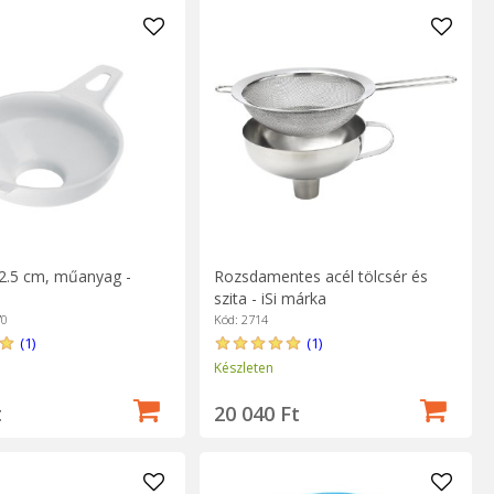
12.5 cm, műanyag -
Rozsdamentes acél tölcsér és
szita - iSi márka
70
Kód: 2714
(1)
(1)
Készleten
t
20 040 Ft