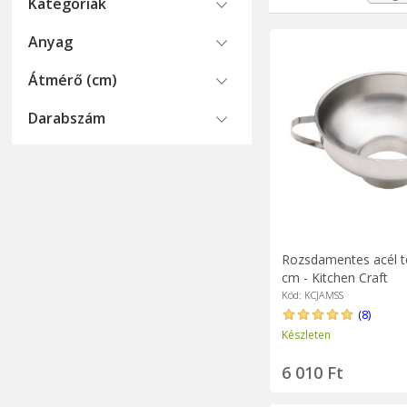
Kategoriák
A mellékelt tölcsér
szirupokat, paszták
Anyag
palackokba tölteni.
Átmérő (cm)
Darabszám
Rozsdamentes acél tö
cm - Kitchen Craft
Kód: KCJAMSS
(8)
Készleten
6 010 Ft