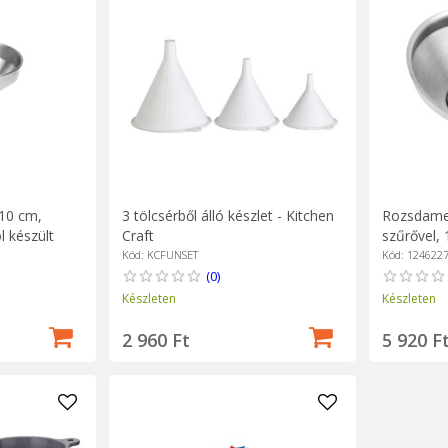
3 tölcsérből álló készlet - Kitchen
Rozsdamen
 10 cm,
Craft
szűrővel,
 készült
Kód: KCFUNSET
Kód: 124622
(0)
Készleten
Készleten
2 960 Ft
5 920 F