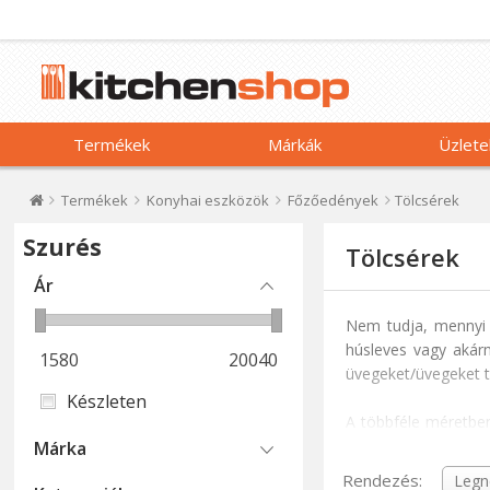
Termékek
Márkák
Üzlete
Termékek
Konyhai eszközök
Főzőedények
Tölcsérek
Szurés
Tölcsérek
Ár
Nem tudja, mennyi s
húsleves vagy akárm
1580
20040
üvegeket/üvegeket t
Készleten
A többféle méretbe
tölcsért választ, ha
Márka
Rendezés: