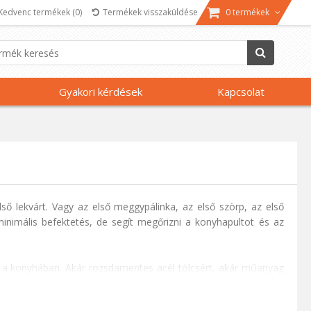
Kedvenc termékek
(0)
Termékek visszaküldése
0 termékek
Gyakori kérdések
Kapcsolat
ő lekvárt. Vagy az első meggypálinka, az első szörp, az első
 minimális befektetés, de segít megőrizni a konyhapultot és az
 a konyhában. Akár rozsdamentes acél tölcsért, akár műanyag
n.