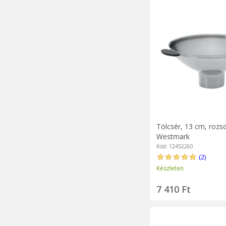
Tölcsér, 13 cm, rozs
Westmark
Kód: 12452260
(2)
Készleten
7 410 Ft