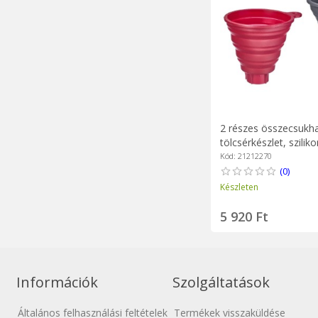
2 részes összecsukh
tölcsérkészlet, sziliko
Westmark
Kód: 21212270
(0)
Készleten
5 920 Ft
Információk
Szolgáltatások
Általános felhasználási feltételek
Termékek visszaküldése