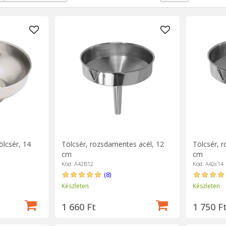
es szűrő jól használható a húsleveshez, hogy a paradicsom utolsó 
at, lekvárokat szeretne kapni. A tölcsért akkor is sikeresen használ
lcsér, 14
Tölcsér, rozsdamentes acél, 12
Tölcsér, 
cm
cm
Kód: A42B12
Kód: A42c14
(8)
Készleten
Készleten
1 660 Ft
1 750 F