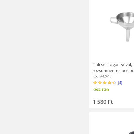
Tölcsér fogantyúval,
rozsdamentes acélból
Kód: A42A10
(4)
Készleten
1 580 Ft