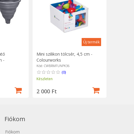
Új termék
ató
Mini szilikon tölcsér, 4,5 cm -
n -
Colourworks
Kód: CWBRMFUNPK36
(0)
Készleten
2 000 Ft
Fiókom
Fiókom