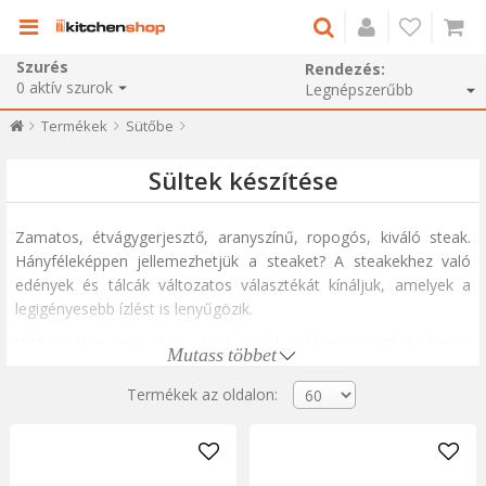
Szurés
Rendezés:
0
aktív szurok
Termékek
Sütőbe
Sültek készítése
Zamatos, étvágygerjesztő, aranyszínű, ropogós, kiváló steak.
Hányféleképpen jellemezhetjük a
steaket? A steakekhez való
edények és tálcák változatos választékát kínáljuk, amelyek a
legigényesebb ízlést is lenyűgözik.
Valószínűleg nincs olyan steak, amely jobban szerethető lenne,
Mutass többet
mint egy egész csirke, ropogós és aranyszínű. A kivételes
eredmények érdekében használjon főzőedényt a baromfihús
Termékek az oldalon:
sütéséhez vagy egy tartót a baromfihús sütőben való sütéséhez,
amely különleges megjelenést biztosít. Azoknak a szakácsoknak,
akik hűek maradnak a marha- és sertéspecsenyéhez, legalább