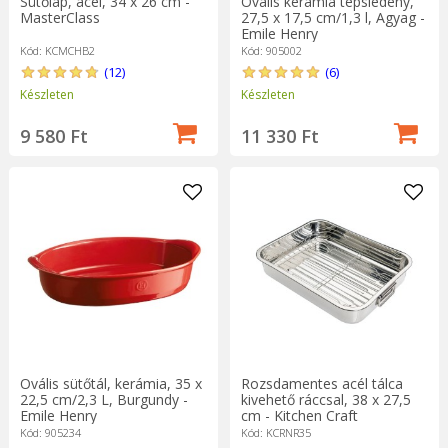
Sütőlap, acél, 34 x 26 cm -
Ovális kerámia tepsiedény,
MasterClass
27,5 x 17,5 cm/1,3 l, Agyag -
Emile Henry
Kód: KCMCHB2
Kód: 905002
(12)
(6)
Készleten
Készleten
9 580 Ft
11 330 Ft
Ovális sütőtál, kerámia, 35 x
Rozsdamentes acél tálca
22,5 cm/2,3 L, Burgundy -
kivehető ráccsal, 38 x 27,5
Emile Henry
cm - Kitchen Craft
Kód: 905234
Kód: KCRNR35