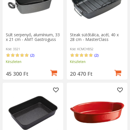
Sült serpenyő, alumínium, 33
Steak sütőtálca, acél, 40 x
x 21 cm - AMT Gastroguss
28 cm - MasterClass
Kód: 3321
Kód: KCMCHB52
(2)
(2)
Készleten
Készleten
45 300 Ft
20 470 Ft