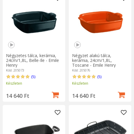
Négyzetes tálca, kerámia,
Négyzet alakú tálca,
24cm/1,8L, Belle-Ile - Emile
kerámia, 24cm/1,8L,
Henry
Toscane - Emile Henry
Kód: 205073
Kód: 205076
(5)
(5)
Készleten
Készleten
14 640 Ft
14 640 Ft