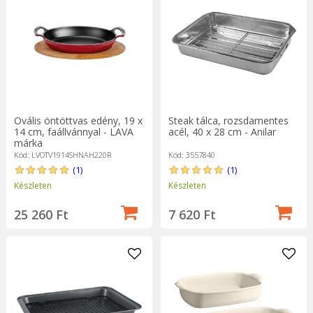
Ovális öntöttvas edény, 19 x
Steak tálca, rozsdamentes
14 cm, faállvánnyal - LAVA
acél, 40 x 28 cm - Anilar
márka
Kód: LVOTV1914SHNAH220R
Kód: 3557840
(1)
(1)
Készleten
Készleten
25 260 Ft
7 620 Ft