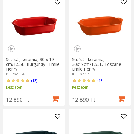
Sütőtál, kerámia, 30 x 19
Sütőtál, kerámia,
cm/1,55L, Burgundy - Emile
30x19cm/1,55L, Toscane -
Henry
Emile Henry
Kód: 965034
Kód: 965076
(13)
(13)
Készleten
Készleten
12 890 Ft
12 890 Ft