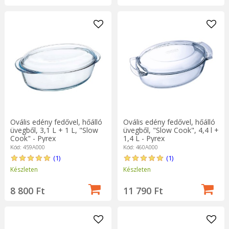
Ovális edény fedővel, hőálló
Ovális edény fedővel, hőálló
üvegből, 3,1 L + 1 L, "Slow
üvegből, "Slow Cook", 4,4 l +
Cook" - Pyrex
1,4 L - Pyrex
Kód: 459A000
Kód: 460A000
(1)
(1)
Készleten
Készleten
8 800 Ft
11 790 Ft