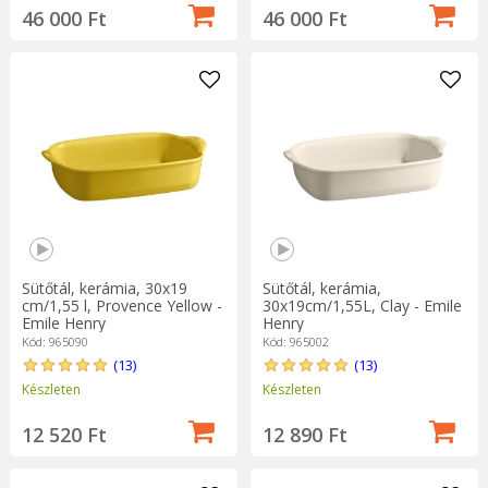
46 000 Ft
46 000 Ft
Sütőtál, kerámia, 30x19
Sütőtál, kerámia,
cm/1,55 l, Provence Yellow -
30x19cm/1,55L, Clay - Emile
Emile Henry
Henry
Kód: 965090
Kód: 965002
(13)
(13)
Készleten
Készleten
12 520 Ft
12 890 Ft