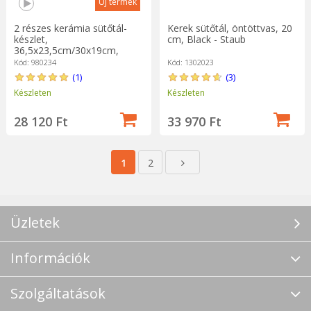
Új termék
2 részes kerámia sütőtál-
Kerek sütőtál, öntöttvas, 20
készlet,
cm, Black - Staub
36,5x23,5cm/30x19cm,
Burgundy - Emile Henry
Kód: 980234
Kód: 1302023
(1)
(3)
Készleten
Készleten
28 120 Ft
33 970 Ft
1
2
Üzletek
Információk
Szolgáltatások