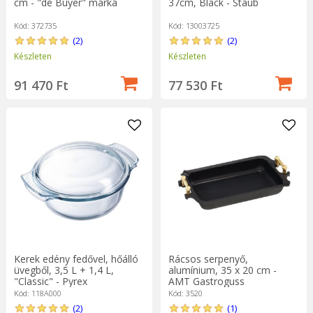
cm - "de Buyer" márka
37cm, Black - Staub
Kód: 372735
Kód: 13003725
(2)
(2)
Készleten
Készleten
91 470 Ft
77 530 Ft
Kerek edény fedővel, hőálló
Rácsos serpenyő,
üvegből, 3,5 L + 1,4 L,
alumínium, 35 x 20 cm -
"Classic" - Pyrex
AMT Gastroguss
Kód: 118A000
Kód: 3520
(2)
(1)