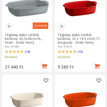
Új termék
Téglalap alakú sütőtál,
Téglalap alakú sütőtál,
kerámia, 42,5x28cm/4L,
kerámia, 22 x 14,5 cm/0,7 l,
Pearl - Emile Henry
Burgundy - Emile Henry
Kód: 965480
Kód: 964934
(19)
(15)
Készleten
Készleten
27 440 Ft
9 580 Ft