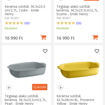
Kerámia sütőtál, 36,5x23,5
Téglalap alakú sütőtál,
cm/2,7L, Cedre - Emile
kerámia, 36,5x23,5cm/2,7L,
Henry
Ecume - Emile Henry
Kód: 965207
Kód: 965201
(32)
(32)
Készleten
Készleten
16 990 Ft
16 990 Ft
Új termék
Téglalap alakú sütőtál,
Kerámia sütőtál,
kerámia, 36,5x23,5cm/2,7L,
42,5x28cm/4L, Provence
Pearl - Emile Henry
Yellow - Emile Henry