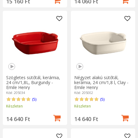
15 160 Ft
14 060 Ft
Szögletes sütőtál, kerámia,
Négyzet alakú sütőtál,
24 cm/1,8L, Burgundy -
kerámia, 24 cm/1,8 l, Clay -
Emile Henry
Emile Henry
Kód: 205034
Kód: 205002
(5)
(5)
Készleten
Készleten
14 640 Ft
14 640 Ft