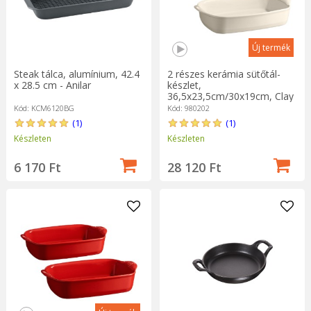
Új termék
Steak tálca, alumínium, 42.4
2 részes kerámia sütőtál-
x 28.5 cm - Anilar
készlet,
36,5x23,5cm/30x19cm, Clay
- Emile Henry
Kód: KCM6120BG
Kód: 980202
(1)
(1)
Készleten
Készleten
6 170 Ft
28 120 Ft