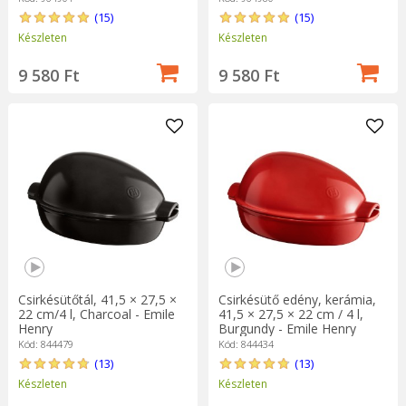
(15)
(15)
Készleten
Készleten
9 580 Ft
9 580 Ft
Csirkésütőtál, 41,5 × 27,5 ×
Csirkésütő edény, kerámia,
22 cm/4 l, Charcoal - Emile
41,5 × 27,5 × 22 cm / 4 l,
Henry
Burgundy - Emile Henry
Kód: 844479
Kód: 844434
(13)
(13)
Készleten
Készleten