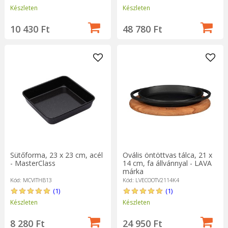
Készleten
Készleten
10 430 Ft
48 780 Ft
Sütőforma, 23 x 23 cm, acél
Ovális öntöttvas tálca, 21 x
- MasterClass
14 cm, fa állvánnyal - LAVA
márka
Kód: MCVITHB13
Kód: LVECOOTV2114K4
(1)
(1)
Készleten
Készleten
8 280 Ft
24 950 Ft