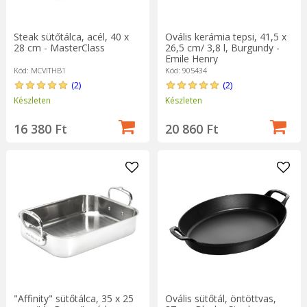
Steak sütőtálca, acél, 40 x
Ovális kerámia tepsi, 41,5 x
28 cm - MasterClass
26,5 cm/ 3,8 l, Burgundy -
Emile Henry
Kód: MCVITHB1
Kód: 905434
(2)
(2)
Készleten
Készleten
16 380 Ft
20 860 Ft
"Affinity" sütőtálca, 35 x 25
Ovális sütőtál, öntöttvas,