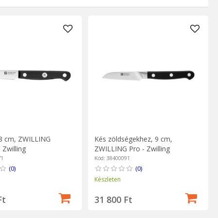
rii pentru întreținere și depozitare.
 8 cm, ZWILLING
Kés zöldségekhez, 9 cm,
Zwilling
ZWILLING Pro - Zwilling
71
Kód: 38400091
(0)
(0)
Készleten
Ft
31 800 Ft