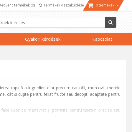
Kedvenc termékek
(0)
Termékek visszaküldése
0 termékek
Gyakori kérdések
Kapcsolat
lierea rapidă a ingredientelor precum cartofii, morcovii, merele
e, cât și cuțite pentru feliat fructe sau decojit, adaptate pentru
 face ușor de manevrat și potrivite pentru tăieturi precise sau
 Staub, folosesc oțel inoxidabil rezistent și mânere ergonomice,