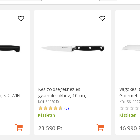
ezi setul, poți consulta și
alte tipuri de cuțite de bucătărie
sau acceso
Kés zöldségekhez és
Vágókés,
m, <<TWIN
gyümölcsökhöz, 10 cm,
Gourmet - 
<<Professional S>> - Zwilling
Kód: 31020101
Kód: 361100
(3)
Készleten
Készleten
23 590 Ft
16 990 