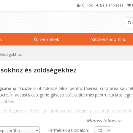
Új fiók
Bejelentkezés
k
Új termékek
KitchenShop Klub
öldségekhez
sökhöz és zöldségekhez
egume și fructe
sunt folosite zilnic pentru tăierea, curățarea sau fe
ucte. În această categorie găsești atât cuțite mici pentru curățat legum
ucătărie.
r de legume și fructe au lamă scurtă, subțire și ascuțită, ceea ce le
rapidă a cojilor. Brandurile disponibile, precum Zwilling, Opinel sau
Mutass többet
ranță la utilizare zilnică.
Termékek az oldalon: