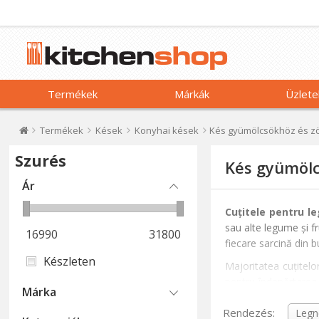
Termékek
Márkák
Üzlete
Termékek
Kések
Konyhai kések
Kés gyümölcsökhöz és z
Szurés
Kés gyümölc
Ár
Cuțitele pentru l
sau alte legume și fr
16990
31800
fiecare sarcină din b
Készleten
Majoritatea cuțitelo
pentru îndepărtarea 
Márka
pentru confort și sigu
Rendezés: