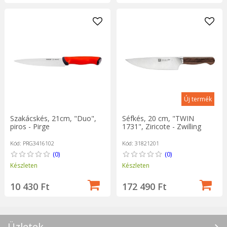
Új termék
Szakácskés, 21cm, "Duo",
Séfkés, 20 cm, "TWIN
piros - Pirge
1731", Ziricote - Zwilling
Kód: PRG3416102
Kód: 31821201
(0)
(0)
Készleten
Készleten
10 430 Ft
172 490 Ft
Üzletek