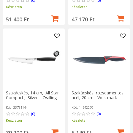
(0)
(0)
Készleten
Készleten
51 400 Ft
47 170 Ft
Szakácskés, 14 cm, 'All Star
Szakácskés, rozsdamentes
Compact', 'Silver' - Zwilling
acél, 20 cm - Westmark
Kód: 33781144
Kód: 14542270
(0)
(0)
Készleten
Készleten
39 200 Ft
5 140 Ft