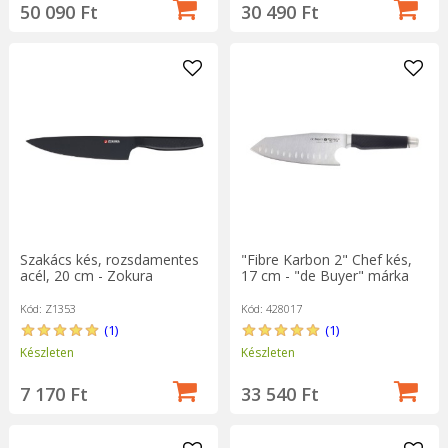
50 090 Ft
30 490 Ft
Szakács kés, rozsdamentes
"Fibre Karbon 2" Chef kés,
acél, 20 cm - Zokura
17 cm - "de Buyer" márka
Kód: Z1353
Kód: 428017
(1)
(1)
Készleten
Készleten
7 170 Ft
33 540 Ft