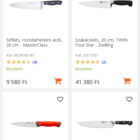
Séfkés, rozsdamentes acél,
Szakácskés, 20 cm, TWIN
20 cm - MasterClass
Four Star - Zwilling
Kód: MCEKTRCHEF
Kód: 31071201
(4)
(2)
Készleten
Készleten
9 580 Ft
41 380 Ft