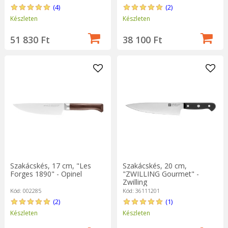
(4)
(2)
Készleten
Készleten
51 830 Ft
38 100 Ft
Szakácskés, 17 cm, "Les
Szakácskés, 20 cm,
Forges 1890" - Opinel
"ZWILLING Gourmet" -
Zwilling
Kód: 002285
Kód: 36111201
(2)
(1)
Készleten
Készleten