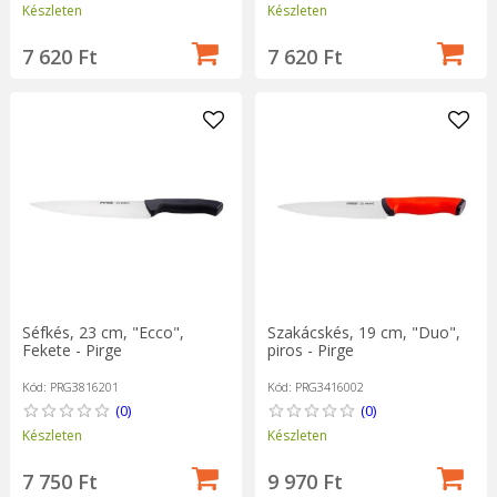
Készleten
Készleten
7 620 Ft
7 620 Ft
Séfkés, 23 cm, "Ecco",
Szakácskés, 19 cm, "Duo",
Fekete - Pirge
piros - Pirge
Kód: PRG3816201
Kód: PRG3416002
(0)
(0)
Készleten
Készleten
7 750 Ft
9 970 Ft