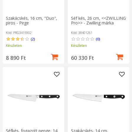
Szakácskés, 16 cm, "Duo",
Séf kés, 26 cm, <<ZWILLING
piros - Pirge
Pro>> - Zwilling márka
Kód: PRG3415902
Kód: 38401261
(2)
(0)
Készleten
Készleten
8 890 Ft
60 330 Ft
Séfkés, fogazott penge, 14
Szakácskés, 14 cm,