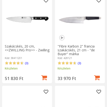
Szakácskés, 20 cm,
"Fibre Karbon 2" francia
<<ZWILLING Pro>> - Zwilling
szakácskés, 21 cm - "de
Buyer" márka
Kód: 38411201
Kód: 428121
(3)
(3)
Készleten
Készleten
51 830 Ft
33 970 Ft