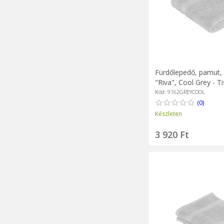
Fürdőlepedő, pamut,
"Riva", Cool Grey - T
Kód: 9162GREYCOOL
(0)
Készleten
3 920 Ft