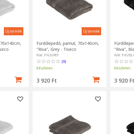
Új termék
Új termék
 70x140cm,
Fürdőlepedő, pamut, 70x140cm,
Fürdőlepe
iseco
"Riva", Grey - Tiseco
"Riva", Bl
Kód: 9162GREY
Kód: 9162BL
(0)
Készleten
Készleten
3 920 Ft
3 920 F