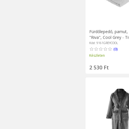
Fürdőlepedő, pamut,
"Riva", Cool Grey - T
Kód: 9161GREYCOOL
(0)
Készleten
2 530 Ft