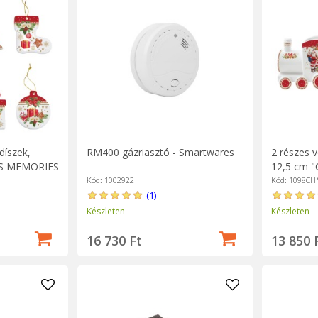
díszek,
RM400 gázriasztó - Smartwares
2 részes v
AS MEMORIES
12,5 cm 
MEMORIES"
Kód: 1002922
Kód: 1098C
(1)
Készleten
Készleten
16 730 Ft
13 850 