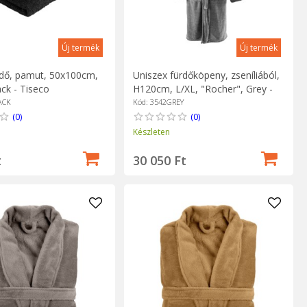
Új termék
Új termék
dő, pamut, 50x100cm,
Uniszex fürdőköpeny, zseníliából,
ack - Tiseco
H120cm, L/XL, "Rocher", Grey -
Tiseco
ACK
Kód: 3542GREY
(0)
(0)
Készleten
t
30 050 Ft