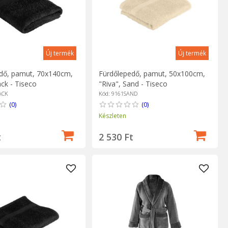
Új termék
Új termék
dő, pamut, 70x140cm,
Fürdőlepedő, pamut, 50x100cm,
ack - Tiseco
"Riva", Sand - Tiseco
ACK
Kód: 9161SAND
(0)
(0)
Készleten
t
2 530 Ft