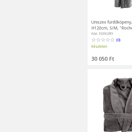
Uniszex fürdőköpeny, 
H120cm, S/M, "Roche
Tiseco
Kód: 3539GREY
(0)
Készleten
30 050 Ft