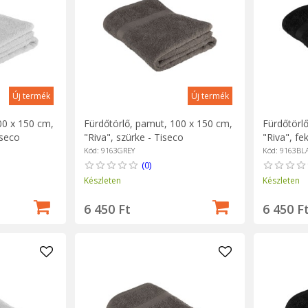
Új termék
Új termék
00 x 150 cm,
Fürdőtörlő, pamut, 100 x 150 cm,
Fürdőtörl
iseco
"Riva", szürke - Tiseco
"Riva", fe
Kód: 9163GREY
Kód: 9163BL
(0)
Készleten
Készleten
6 450 Ft
6 450 F