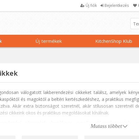
Új fiók
Bejelentkezés
k
Új termékek
KitchenShop Klub
cikkek
ondosan válogatott lakberendezési cikkeket találsz, amelyek kény
kaspóktól és magoktól a beltéri kertészkedéshez, a praktikus megfig
zítva. Akár extra biztonságot szeretnél, akár stílusosan szeretnél de
ezési cikkeink okos és praktikus megoldásokat kínálnak.
rendezési tárgyaink, hatékony megfigyelőrendszereink,
m
Mutass többet
kkel közelebb hozhatja Önhöz a természetet. Gondosan válogatott