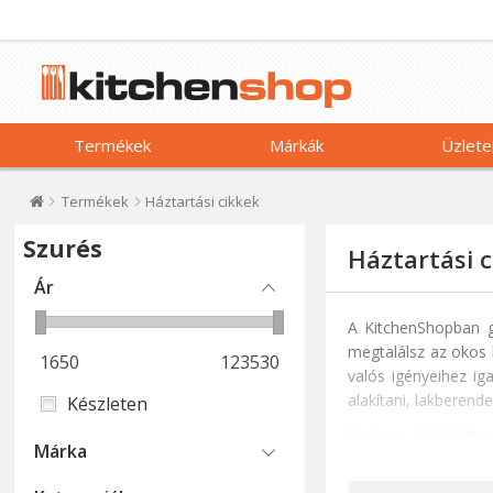
Termékek
Márkák
Üzlete
Termékek
Háztartási cikkek
Szurés
Háztartási 
Ár
A KitchenShopban g
megtalálsz az okos 
1650
123530
valós igényeihez iga
alakítani, lakberend
Készleten
Fedezze fel
lakbe
Márka
választékát,
melye
hellyé varázsolhatja.