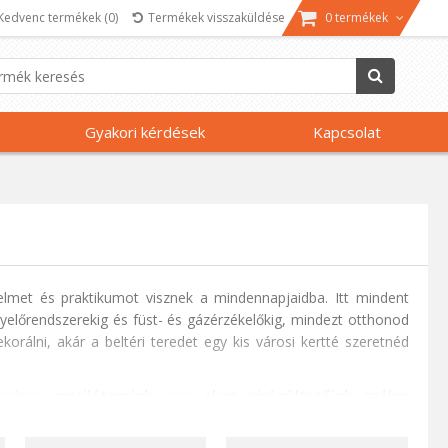
Kedvenc termékek
(0)
Termékek visszaküldése
0 termékek
Gyakori kérdések
Kapcsolat
elmet és praktikumot visznek a mindennapjaidba. Itt mindent
yelőrendszerekig és füst- és gázérzékelőkig, mindezt otthonod
korálni, akár a beltéri teredet egy kis városi kertté szeretnéd
odern
ventilátoraink
vagy
okos virágültetőink széles
 termékeinkkel otthonát biztonságos, kényelmes és kellemes