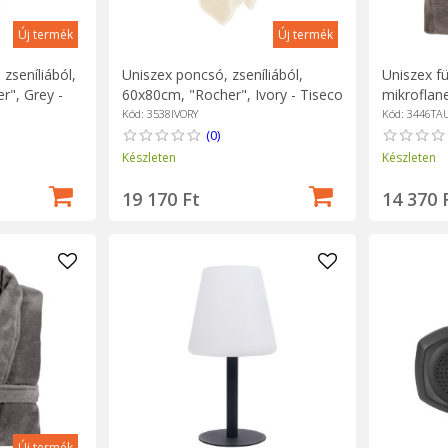
Új termék
Új termék
zseníliából,
Uniszex poncsó, zseníliából,
Uniszex f
r", Grey -
60x80cm, "Rocher", Ivory - Tiseco
mikroflane
Taupe - T
Kód: 3538IVORY
Kód: 3446TA
(0)
Készleten
Készleten
19 170 Ft
14 370 
Új termék