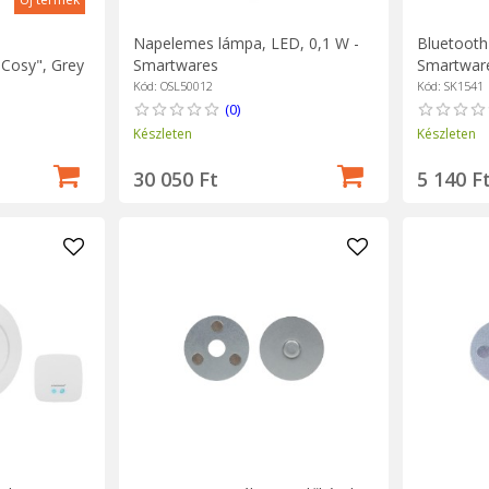
,
Napelemes lámpa, LED, 0,1 W -
Bluetooth 
"Cosy", Grey
Smartwares
Smartwar
Kód: OSL50012
Kód: SK1541
(0)
Készleten
Készleten
30 050 Ft
5 140 F