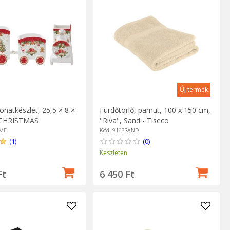
Új termék
onatkészlet, 25,5 × 8 ×
Fürdőtörlő, pamut, 100 x 150 cm,
"CHRISTMAS
"Riva", Sand - Tiseco
, porcelán - Easy Life
HME
Kód: 9163SAND
(1)
(0)
Készleten
Ft
6 450 Ft