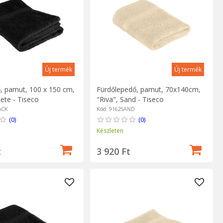
Új termék
Új termék
ő, pamut, 100 x 150 cm,
Fürdőlepedő, pamut, 70x140cm,
kete - Tiseco
"Riva", Sand - Tiseco
ACK
Kód: 9162SAND
(0)
(0)
Készleten
t
3 920 Ft