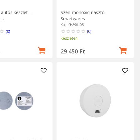
autós készlet -
Szén-monoxid riasztó -
es
Smartwares
Kód: SH890105
(0)
(0)
Készleten
t
29 450 Ft