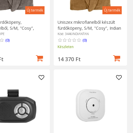
Új termék
Új termék
ürdőköpeny,
Uniszex mikroflanelből készült
lből, S/M, "Cosy",
fürdőköpeny, S/M, "Cosy", Indian
iseco
Tan - Tiseco
UPE
Kód: 3446INDIANTAN
(0)
(0)
Készleten
Ft
14 370 Ft