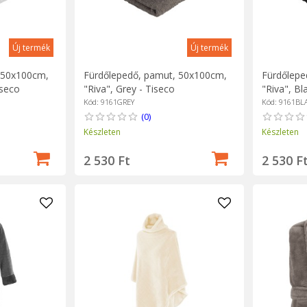
Új termék
Új termék
 50x100cm,
Fürdőlepedő, pamut, 50x100cm,
Fürdőlepe
iseco
"Riva", Grey - Tiseco
"Riva", Bl
Kód: 9161GREY
Kód: 9161BL
(0)
Készleten
Készleten
2 530 Ft
2 530 F