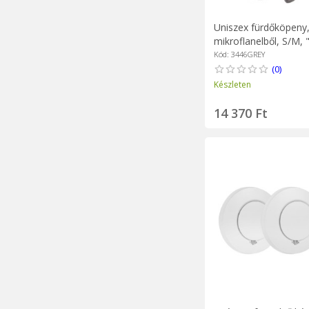
Uniszex fürdőköpeny
mikroflanelből, S/M, 
- Tiseco
Kód: 3446GREY
(0)
Készleten
14 370 Ft