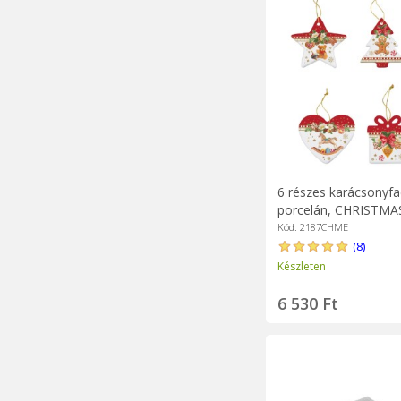
6 részes karácsonyfa
porcelán, CHRISTM
- Easy Life
Kód: 2187CHME
(8)
Készleten
6 530 Ft