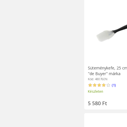
Süteménykefe, 25 cm,
"de Buyer" márka
Kód: 480760N
(1)
Készleten
5 580 Ft