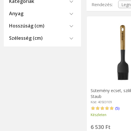
Kategoriák
Rendezés:
Anyag
Hosszúság (cm)
Szélesség (cm)
Sütemény ecset, szili
Staub
Kód: 40503109
(5)
Készleten
6 530 Ft