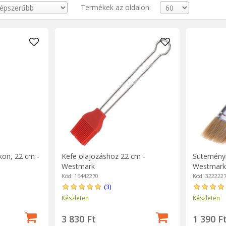
Termékek az oldalon:
kon, 22 cm -
Kefe olajozáshoz 22 cm -
Süteményk
Westmark
Westmark
Kód: 15442270
Kód: 322222
(3)
Készleten
Készleten
3 830 Ft
1 390 F