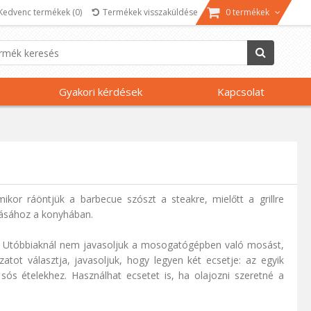
Kedvenc termékek
(0)
Termékek visszaküldése
0 termékek
Gyakori kérdések
Kapcsolat
amikor ráöntjük a
barbecue
szószt a steakre, mielőtt a grillre
ozásához a konyhában.
ak. Utóbbiaknál nem javasoljuk a mosogatógépben való mosást,
atot választja, javasoljuk, hogy legyen két ecsetje: az egyik
ós ételekhez. Használhat ecsetet is, ha olajozni szeretné a