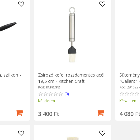
 szilikon -
Zsírozó kefe, rozsdamentes acél,
Süteményk
19,5 cm - Kitchen Craft
"Gallant"
Kód: KCPROPB
Kód: 291622
(0)
Készleten
Készleten
3 400 Ft
4 080 F