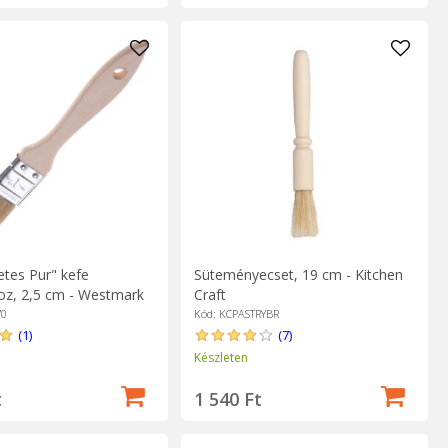
tes Pur" kefe
Süteményecset, 19 cm - Kitchen
oz, 2,5 cm - Westmark
Craft
70
Kód: KCPASTRYBR
(1)
(7)
Készleten
t
1 540 Ft