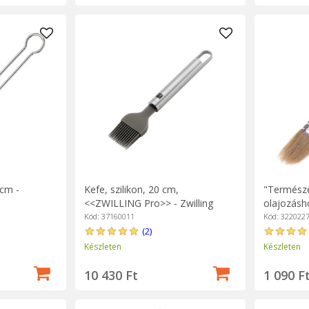
cm -
Kefe, szilikon, 20 cm,
"Természe
<<ZWILLING Pro>> - Zwilling
olajozásh
Kód: 37160011
Kód: 322022
(2)
Készleten
Készleten
10 430 Ft
1 090 F