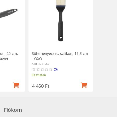
kon, 25 cm,
Süteményecset, szilikon, 19,3 cm
Buyer
- OXO
Kód: 1071062
(0)
Készleten
4 450 Ft
Fiókom