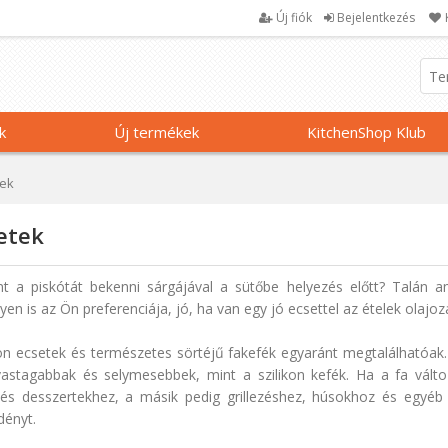
Új fiók
Bejelentkezés
k
Új termékek
KitchenShop Klub
tek
etek
nt a piskótát bekenni sárgájával a sütőbe helyezés előtt? Talán 
yen is az Ön preferenciája, jó, ha van egy jó ecsettel az ételek olaj
kon ecsetek és természetes sörtéjű fakefék egyaránt megtalálható
vastagabbak és selymesebbek, mint a szilikon kefék. Ha a fa változ
s desszertekhez, a másik pedig grillezéshez, húsokhoz és egyéb s
dényt.