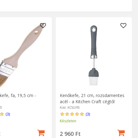
efe, fa, 19,5 cm -
Kenőkefe, 21 cm, rozsdamentes
acél - a Kitchen Craft cégtől
70
Kód: KCSGPB
(3)
(3)
Készleten
t
2 960 Ft