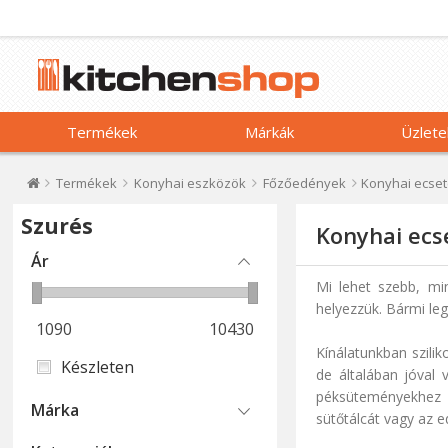
Termékek
Márkák
Üzlete
Termékek
Konyhai eszközök
Főzőedények
Konyhai ecse
Szurés
Konyhai ecs
Ár
Mi lehet szebb, mi
helyezzük. Bármi leg
1090
10430
Kínálatunkban szili
Készleten
de általában jóval 
péksüteményekhez é
Márka
sütőtálcát vagy az e