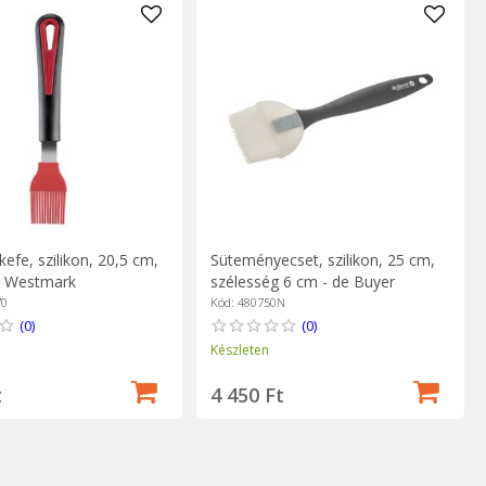
efe, szilikon, 20,5 cm,
Süteményecset, szilikon, 25 cm,
 - Westmark
szélesség 6 cm - de Buyer
70
Kód: 480750N
(0)
(0)
Készleten
t
4 450 Ft