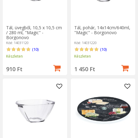
Tál, üvegből, 10,5 x 10,5 cm
Tál, pohár, 14x14cm/640ml,
/ 280 ml, "Magic" -
"Magic" - Borgonovo
Borgonovo
Kód: 14031120
Kód: 14031220
(10)
(10)
Készleten
Készleten
910 Ft
1 450 Ft