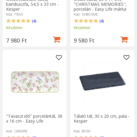
bambuszfa, 54,5 x 33 cm -
"CHRISTMAS MEMORIES",
Kesper
porcelán - Easy Life márka
Kód: 77605
Kód: 1048CHME
(4)
(4)
Készleten
Készleten
7 980 Ft
9 580 Ft
"Tavaszi idő" porcelántál, 36
Tálaló tál, 30 x 20 cm, pala -
x 16 cm - Easy Life
Kesper
Kód: 1289SPRI
Kód: 38100