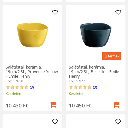
Új termék
Salátástál, kerámia,
Salátástál, kerámia,
19cm/2.3L, Provence Yellow
19cm/2.3L, Belle-Ile - Emile
- Emile Henry
Henry
Kód: 659290
Kód: 659273
(3)
(3)
Készleten
Készleten
10 430 Ft
10 450 Ft