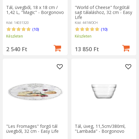
Tál, üvegből, 18 x 18 cm /
"World of Cheese" forgótál
1,42 L, "Magic" - Borgonovo
sajt tálaláshoz, 32 cm - Easy
Life
Kód: 14031320
Kód: 441WOCH
(10)
(10)
Készleten
Készleten
2 540 Ft
13 850 Ft
"Les Fromages" forgó tál
Tál, üveg, 11,5cm/380ml,
üvegből, 32 cm - Easy Life
"Lambada" - Borgonovo