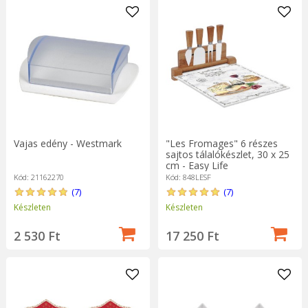
Vajas edény - Westmark
"Les Fromages" 6 részes
sajtos tálalókészlet, 30 x 25
cm - Easy Life
Kód: 21162270
Kód: 848LESF
(7)
(7)
Készleten
Készleten
2 530 Ft
17 250 Ft