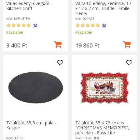
Vajas edény, üvegből -
Vajtartó edény, kerámia, 17
Kitchen Craft
x 12 x 7 cm, Truffle - Emile
Henry
Kód: KCBUTTER
Kód: 022571
(6)
(6)
Készleten
Készleten
3 400 Ft
19 860 Ft
Tálalótál, 35,5 cm, pala -
Tálalótál, 35 × 23 cm-es
Kesper
"CHRISTMAS MEMORIES",
porcelán - Easy Life
Kód: 38112
Kód: 1004CHME