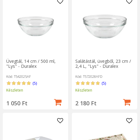
Üvegtál, 14 cm / 500 ml,
Salátástál, üvegből, 23 cm /
"Lys" - Duralex
2,4 L, "Lys" - Duralex
Kód: T542025AF
Kód: T572028AFD
(5)
(5)
Készleten
Készleten
1 050 Ft
2 180 Ft