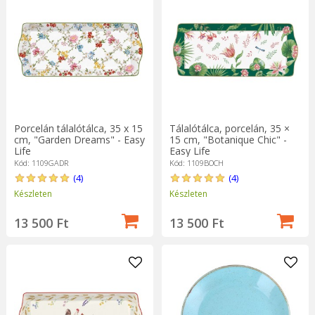
Porcelán tálalótálca, 35 x 15
Tálalótálca, porcelán, 35 ×
cm, "Garden Dreams" - Easy
15 cm, "Botanique Chic" -
Life
Easy Life
Kód: 1109GADR
Kód: 1109BOCH
(4)
(4)
Készleten
Készleten
13 500 Ft
13 500 Ft