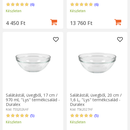
(6)
(6)
Készleten
Készleten
4 450 Ft
13 760 Ft
Salátástál, üvegből, 17 cm /
Salátástál, üvegből, 20 cm /
970 ml, "Lys" termékcsalád -
1,6 L, "Lys" termékcsalád -
Duralex
Duralex
Kód: T552026AF
Kód: T562027AF
(5)
(5)
Készleten
Készleten