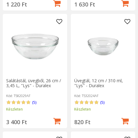
1 220 Ft
1 630 Ft
Salátástál, üvegből, 26 cm /
Üvegtál, 12 cm / 310 ml,
3,45 L, "Lys" - Duralex
"Lys" - Duralex
Kód: T582029AF
Kód: T532024AF
(5)
(5)
Készleten
Készleten
3 400 Ft
820 Ft