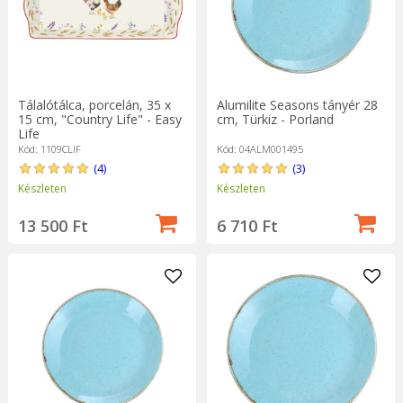
Tálalótálca, porcelán, 35 x
Alumilite Seasons tányér 28
15 cm, "Country Life" - Easy
cm, Türkiz - Porland
Life
Kód: 1109CLIF
Kód: 04ALM001495
(4)
(3)
Készleten
Készleten
13 500 Ft
6 710 Ft