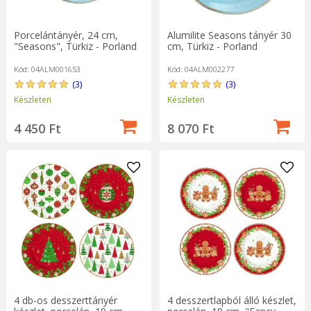
Porcelántányér, 24 cm,
Alumilite Seasons tányér 30
"Seasons", Türkiz - Porland
cm, Türkiz - Porland
Kód: 04ALM001653
Kód: 04ALM002277
(3)
(3)
Készleten
Készleten
4 450 Ft
8 070 Ft
4 db-os desszerttányér
4 desszertlapból álló készlet,