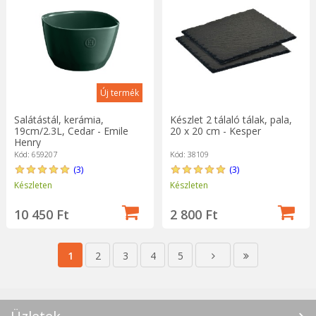
Új termék
Salátástál, kerámia,
Készlet 2 tálaló tálak, pala,
19cm/2.3L, Cedar - Emile
20 x 20 cm - Kesper
Henry
Kód: 659207
Kód: 38109
(3)
(3)
Készleten
Készleten
10 450 Ft
2 800 Ft
1
2
3
4
5