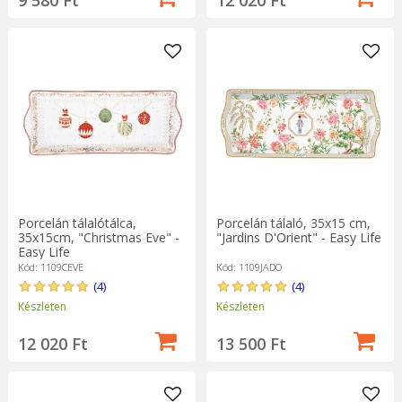
9 580 Ft
12 020 Ft
Porcelán tálalótálca,
Porcelán tálaló, 35x15 cm,
35x15cm, "Christmas Eve" - ​​
"Jardins D'Orient" - Easy Life
Easy Life
Kód: 1109CEVE
Kód: 1109JADO
(4)
(4)
Készleten
Készleten
12 020 Ft
13 500 Ft