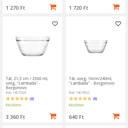
1 270 Ft
1 720 Ft
Tál, 21,5 cm / 2500 ml,
Tál, üveg, 10cm/240ml,
üveg, "Lambada" -
"Lambada" - Borgonovo
Borgonovo
Kód: 14075520
Kód: 14074922
(8)
(8)
Készleten
Készleten
3 360 Ft
640 Ft