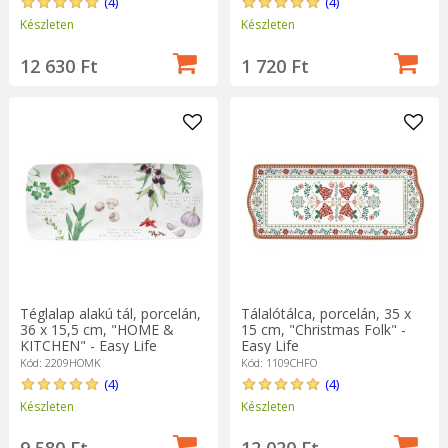
(4)
(4)
Készleten
Készleten
12 630 Ft
1 720 Ft
Téglalap alakú tál, porcelán,
Tálalótálca, porcelán, 35 x
36 x 15,5 cm, "HOME &
15 cm, "Christmas Folk" -
KITCHEN" - Easy Life
Easy Life
Kód: 2209HOMK
Kód: 1109CHFO
(4)
(4)
Készleten
Készleten