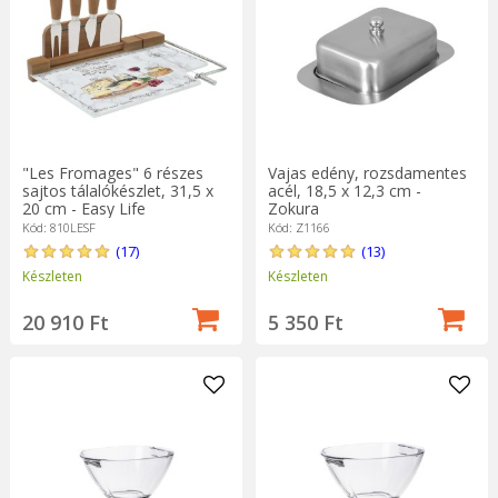
"Les Fromages" 6 részes
Vajas edény, rozsdamentes
sajtos tálalókészlet, 31,5 x
acél, 18,5 x 12,3 cm -
20 cm - Easy Life
Zokura
Kód: 810LESF
Kód: Z1166
(17)
(13)
Készleten
Készleten
20 910 Ft
5 350 Ft