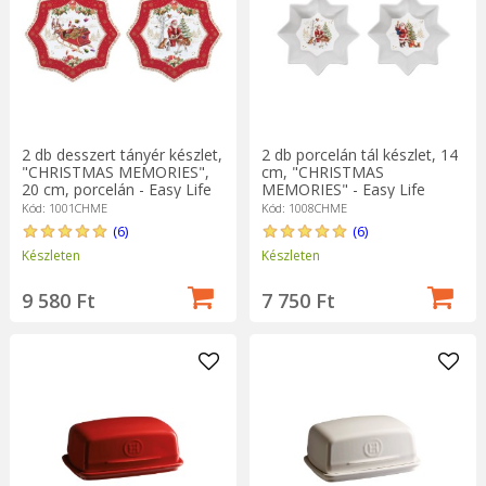
2 db desszert tányér készlet,
2 db porcelán tál készlet, 14
"CHRISTMAS MEMORIES",
cm, "CHRISTMAS
20 cm, porcelán - Easy Life
MEMORIES" - Easy Life
márka
márka
Kód: 1001CHME
Kód: 1008CHME
(6)
(6)
Készleten
Készleten
9 580 Ft
7 750 Ft