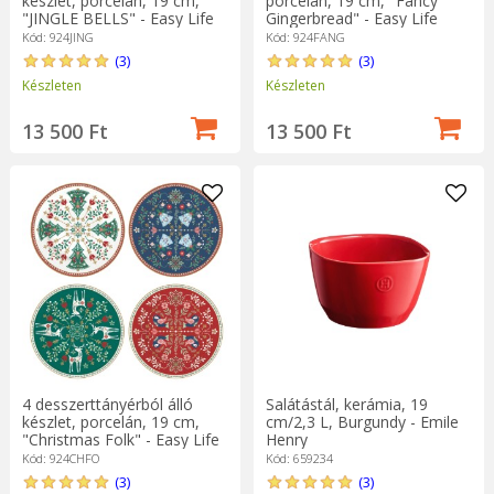
készlet, porcelán, 19 cm,
porcelán, 19 cm, "Fancy
"JINGLE BELLS" - Easy Life
Gingerbread" - Easy Life
Kód: 924JING
Kód: 924FANG
(3)
(3)
Készleten
Készleten
13 500 Ft
13 500 Ft
4 desszerttányérból álló
Salátástál, kerámia, 19
készlet, porcelán, 19 cm,
cm/2,3 L, Burgundy - Emile
"Christmas Folk" - Easy Life
Henry
Kód: 924CHFO
Kód: 659234
(3)
(3)