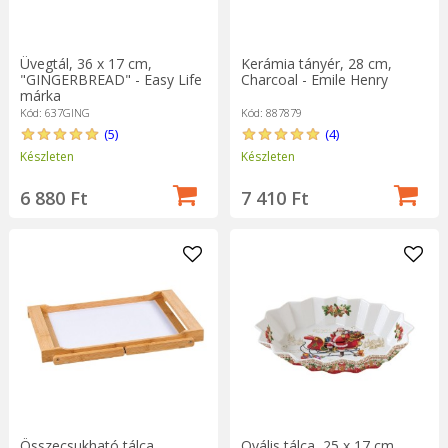
Üvegtál, 36 x 17 cm,
Kerámia tányér, 28 cm,
"GINGERBREAD" - Easy Life
Charcoal - Emile Henry
márka
Kód: 637GING
Kód: 887879
(5)
(4)
Készleten
Készleten
6 880 Ft
7 410 Ft
Összecsukható tálca,
Ovális tálca, 25 x 17 cm,