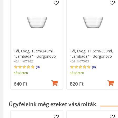
Tál, üveg, 10cm/240ml,
Tál, üveg, 11,5cm/380ml,
"Lambada" - Borgonovo
"Lambada" - Borgonovo
Kód: 14074922
Kód: 14075023
(8)
(8)
Készleten
Készleten
640 Ft
820 Ft
Ügyfeleink még ezeket vásárolták