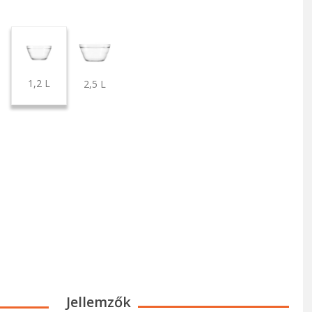
1,2 L
2,5 L
Jellemzők