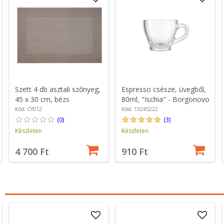
Szett 4 db asztali szőnyeg,
Espresso csésze, üvegből,
45 x 30 cm, bézs
80ml, "Ischia" - Borgonovo
Kód: CY012
Kód: 13245222
(0)
(3)
Készleten
Készleten
4 700 Ft
910 Ft