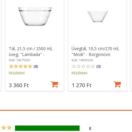
Tál, 21,5 cm / 2500 ml,
Üvegtál, 10,5 cm/270 ml,
üveg, "Lambada" -
"Modi" - Borgonovo
Borgonovo
Kód: 14075520
Kód: 14000242
(8)
(0)
Készleten
Készleten
3 360 Ft
1 270 Ft
8