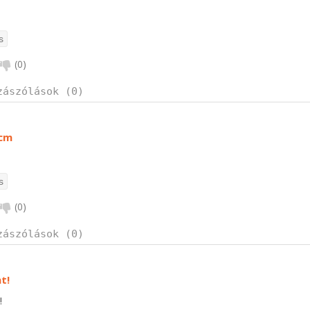
(
0
)
zászólások (0)
 cm
(
0
)
zászólások (0)
t!
!