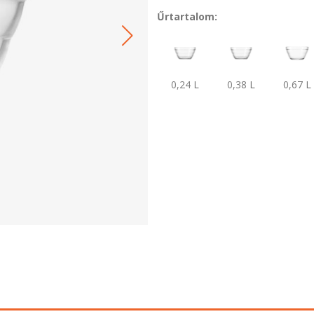
Űrtartalom:
0,24 L
0,38 L
0,67 L