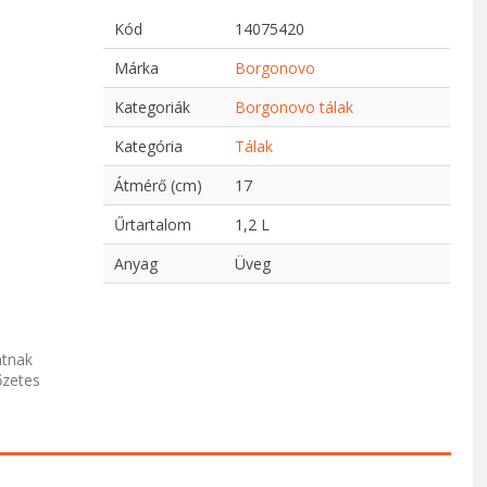
Kód
14075420
Márka
Borgonovo
Kategoriák
Borgonovo tálak
Kategória
Tálak
Átmérő (cm)
17
Űrtartalom
1,2 L
Anyag
Üveg
atnak
őzetes