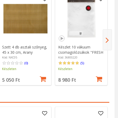
Szett 4 db asztali szőnyeg,
Készlet 10 vákuum
3 
45 x 30 cm, Arany
csomagolózsákok "FRESH
v
& SAVE", 35 x 25 cm -
SA
Kód: NXC05
Kód: 36800220
Kó
Zwilling
(0)
(5)
Készleten
Készleten
Ké
5 050 Ft
8 980 Ft
2