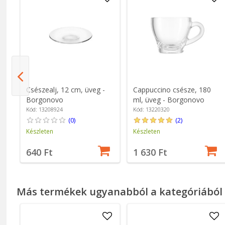
Csészealj, 12 cm, üveg -
Cappuccino csésze, 180
Borgonovo
ml, üveg - Borgonovo
Kód: 13208924
Kód: 13220320
(0)
(2)
Készleten
Készleten
640 Ft
1 630 Ft
Más termékek ugyanabból a kategóriából