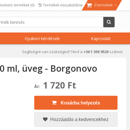
Kedvenc termékek
(0)
Termékek visszaküldése
0 termékek
Gyakori kérdések
Kapcsolat
Segítségre van szükséged? Hívd a
+36 1 300 9520
számot.
00 ml, üveg - Borgonovo
1 720 Ft
Ár:
Kosárba helyezés
Hozzáadás a kedvencekhez