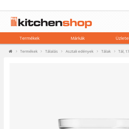
Termékek
Márkák
Üzlete
Termékek
Tálalás
Asztali edények
Tálak
Tál, 1