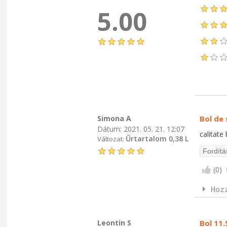
5.00
Simona A
Bol de 
Dátum:
2021. 05. 21. 12:07
calitate
Űrtartalom 0,38 L
Változat:
(
0
)
Hoz
Leontin S
Bol 11