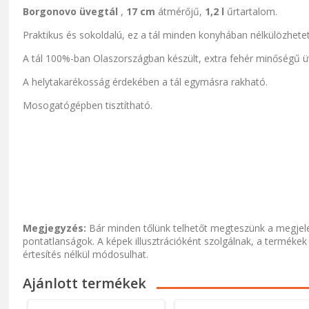
Borgonovo
üvegtál
,
17 cm
átmérőjű,
1,2 l
űrtartalom.
Praktikus és sokoldalú, ez a tál minden konyhában nélkülözhete
A tál 100%-ban Olaszországban készült, extra fehér minőségű ü
A helytakarékosság érdekében a tál egymásra rakható.
Mosogatógépben tisztítható.
Megjegyzés:
Bár minden tőlünk telhetőt megteszünk a megjele
pontatlanságok. A képek illusztrációként szolgálnak, a termékek
értesítés nélkül módosulhat.
Ajánlott termékek