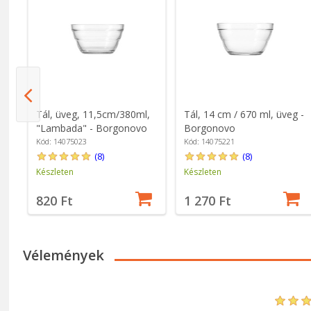
0
Tál, üveg, 11,5cm/380ml,
Tál, 14 cm / 670 ml, üveg -
ovo
"Lambada" - Borgonovo
Borgonovo
Kód: 14075023
Kód: 14075221
(8)
(8)
Készleten
Készleten
820 Ft
1 270 Ft
Vélemények