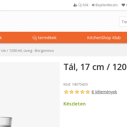
Új fiók
Bejelentkezés
k
Új termékek
KitchenShop Klub
7 cm / 1200 ml, üveg - Borgonovo
Tál, 17 cm / 12
Kód: 14075420
8 Vélemények
Készleten