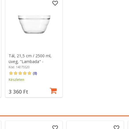
Tál, 21,5 cm / 2500 ml,
üveg, "Lambada" -
Borgonovo
Kód: 14075520
(8)
Készleten
3 360 Ft