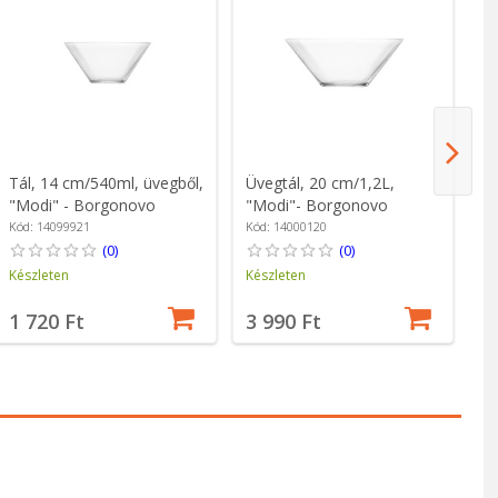
Tál, 14 cm/540ml, üvegből,
Üvegtál, 20 cm/1,2L,
Üv
"Modi" - Borgonovo
"Modi"- Borgonovo
"I
Kód: 14099921
Kód: 14000120
Kó
(0)
(0)
Készleten
Készleten
Ké
1 720 Ft
3 990 Ft
6