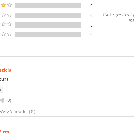
0
Csak regisztrált
0
me
0
0
sticla
 buna
(
0
)
zászólások (0)
.5 cm