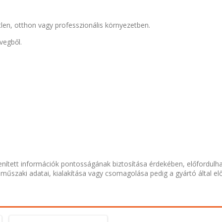
tlen, otthon vagy professzionális környezetben.
vegből.
nített információk pontosságának biztosítása érdekében, előfordulh
 műszaki adatai, kialakítása vagy csomagolása pedig a gyártó által el