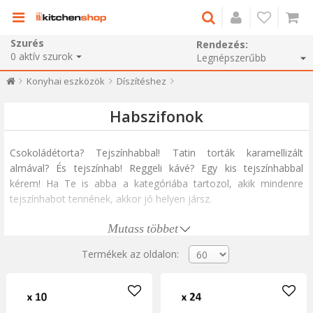
Szurés
Rendezés:
0
aktív szurok
Konyhai eszközök
Díszítéshez
Habszifonok
Csokoládétorta? Tejszínhabbal! Tatin torták karamellizált
almával? És tejszínhab! Reggeli kávé? Egy kis tejszínhabbal
kérem! Ha Te is abba a kategóriába tartozol, akik mindenre
tejszínhabot tennének, akkor jó helyen jársz.
Mutass többet
A tejszínhab készítésére szolgáló eszköz, amelyet egyszerűen
csak "szifon a tejszínhabhoz"-nak hívnak, a folyékony tejszínt
Termékek az oldalon:
azonnal bolyhos, levegős, krémes habbá varázsolja – pontosan
olyanná, amilyennek lennie kell. A tejszínhabszifon
elengedhetetlen a professzionális konyhákban, bárokban és
kávézókban, mivel nagyon gyors és könnyen használható. A