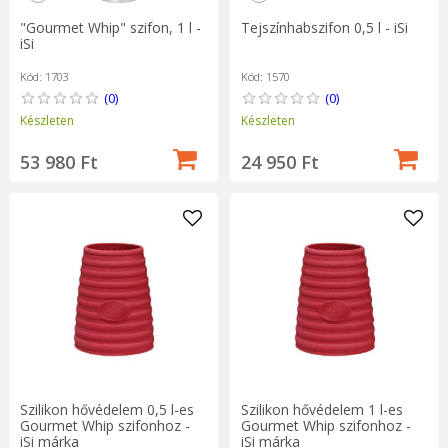
"Gourmet Whip" szifon, 1 l -
Tejszínhabszifon 0,5 l - iSi
iSi
Kód: 1703
Kód: 1570
(0)
(0)
Készleten
Készleten
53 980 Ft
24 950 Ft
Szilikon hővédelem 0,5 l-es
Szilikon hővédelem 1 l-es
Gourmet Whip szifonhoz -
Gourmet Whip szifonhoz -
iSi márka
iSi márka