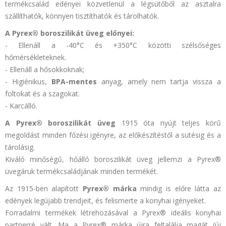
termékcsalád edényei közvetlenül a légsütőből az asztalra
szállíthatók, könnyen tisztíthatók és tárolhatók.
A Pyrex® boroszilikát üveg előnyei:
- Ellenáll a -40°C és +350°C közötti szélsőséges
hőmérsékleteknek.
- Ellenáll a hősokkoknak;
- Higiénikus,
BPA-mentes
anyag, amely nem tartja vissza a
foltokat és a szagokat.
- Karcálló.
A Pyrex® boroszilikát üveg
1915 óta nyújt teljes körű
megoldást minden főzési igényre, az előkészítéstől a sütésig és a
tárolásig.
Kiváló minőségű, hőálló boroszilikát üveg jellemzi a Pyrex®
üvegáruk termékcsaládjának minden termékét.
Az 1915-ben alapított
Pyrex® márka
mindig is előre látta az
edények legújabb trendjeit, és felismerte a konyhai igényeket.
Forradalmi termékek létrehozásával a Pyrex® ideális konyhai
partnerré vált. Ma a Pyrex® márka újra feltalálja magát (új