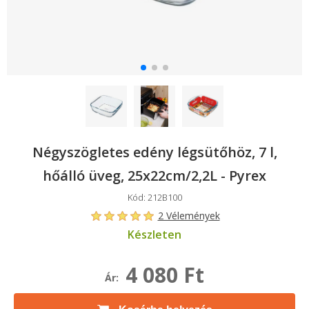
Négyszögletes edény légsütőhöz, 7 l,
hőálló üveg, 25x22cm/2,2L - Pyrex
Kód: 212B100
2 Vélemények
Készleten
4 080 Ft
Ár: