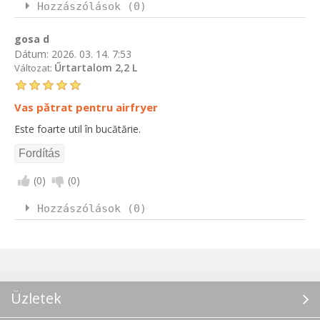
Hozzászólások (0)
gosa d
Dátum:
2026. 03. 14. 7:53
Űrtartalom 2,2 L
Változat:
Vas pătrat pentru airfryer
Este foarte util în bucătărie.
(
0
)
(
0
)
Hozzászólások (0)
Üzletek