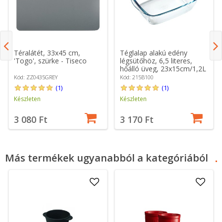
Téralátét, 33x45 cm,
Téglalap alakú edény
'Togo', szürke - Tiseco
légsütőhöz, 6,5 literes,
hőálló üveg, 23x15cm/1,2L
- Pyrex
Kód: ZZ0435GREY
Kód: 215B100
(1)
(1)
Készleten
Készleten
3 080 Ft
3 170 Ft
Más termékek ugyanabból a kategóriából