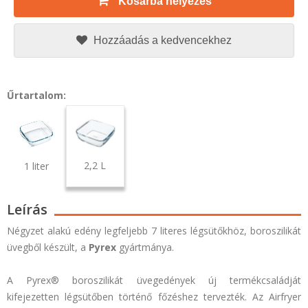
Kosárba helyezés
Hozzáadás a kedvencekhez
Űrtartalom:
2,2 L
1 liter
Leírás
Négyzet alakú edény legfeljebb 7 literes légsütőkhöz, boroszilikát
üvegből készült, a
Pyrex
gyártmánya.
A Pyrex® boroszilikát üvegedények új termékcsaládját
kifejezetten légsütőben történő főzéshez tervezték. Az Airfryer