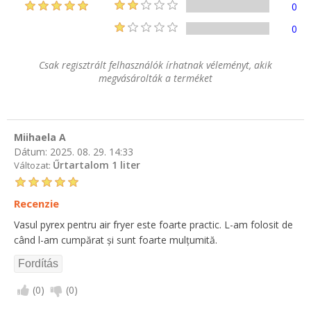
0
0
Csak regisztrált felhasználók írhatnak véleményt, akik
megvásárolták a terméket
Miihaela A
Dátum:
2025. 08. 29. 14:33
Űrtartalom 1 liter
Változat:
Recenzie
Vasul pyrex pentru air fryer este foarte practic. L-am folosit de
când l-am cumpărat și sunt foarte mulțumită.
(
0
)
(
0
)