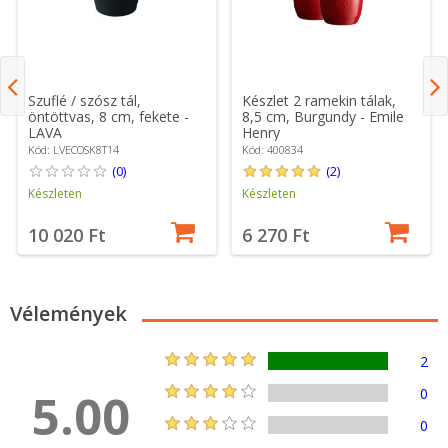
Szuflé / szósz tál,
Készlet 2 ramekin tálak,
öntöttvas, 8 cm, fekete -
8,5 cm, Burgundy - Emile
LAVA
Henry
Kód: LVECOSK8T14
Kód: 400834
(0)
(2)
Készleten
Készleten
10 020 Ft
6 270 Ft
Vélemények
2
5.00
0
0