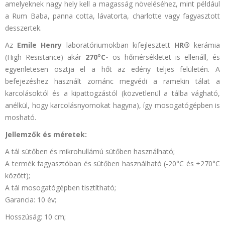
amelyeknek nagy hely kell a magasság növeléséhez, mint például
a Rum Baba, panna cotta, lávatorta, charlotte vagy fagyasztott
desszertek.
Az
Emile Henry
laboratóriumokban kifejlesztett
HR®
kerámia
(High Resistance) akár
270°C-
os hőmérsékletet is ellenáll, és
egyenletesen osztja el a hőt az edény teljes felületén. A
befejezéshez használt zománc megvédi a ramekin tálat a
karcolásoktól és a kipattogzástól (közvetlenül a tálba vágható,
anélkül, hogy karcolásnyomokat hagyna), így mosogatógépben is
mosható.
Jellemzők és méretek:
A tál sütőben és mikrohullámú sütőben használható;
A termék fagyasztóban és sütőben használható (-20°C és +270°C
között);
A tál mosogatógépben tisztítható;
Garancia: 10 év;
Hosszúság: 10 cm;