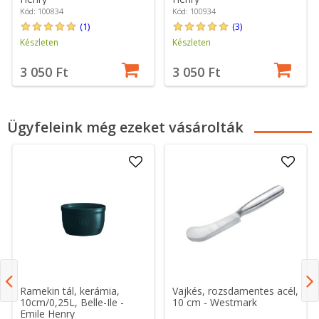
Kód: 100834
Kód: 100934
(1)
(3)
Készleten
Készleten
3 050 Ft
3 050 Ft
Ügyfeleink még ezeket vásárolták
Ramekin tál, kerámia,
Vajkés, rozsdamentes acél,
10cm/0,25L, Belle-Ile -
10 cm - Westmark
Emile Henry