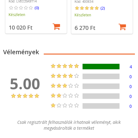
Kód: LVECOSK8T14
Kód: 400834
(0)
(2)
Készleten
Készleten
10 020 Ft
6 270 Ft
Vélemények
4
5.00
0
0
0
0
Csak regisztrált felhasználók írhatnak véleményt, akik
megvásárolták a terméket