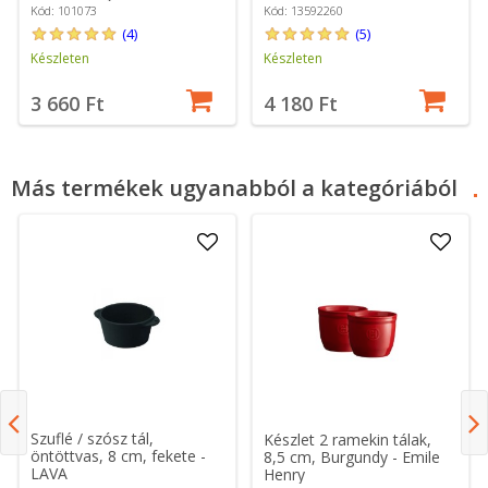
Kód: 101073
Kód: 13592260
(4)
(5)
Készleten
Készleten
3 660 Ft
4 180 Ft
Más termékek ugyanabból a kategóriából
Szuflé / szósz tál,
Készlet 2 ramekin tálak,
öntöttvas, 8 cm, fekete -
8,5 cm, Burgundy - Emile
LAVA
Henry