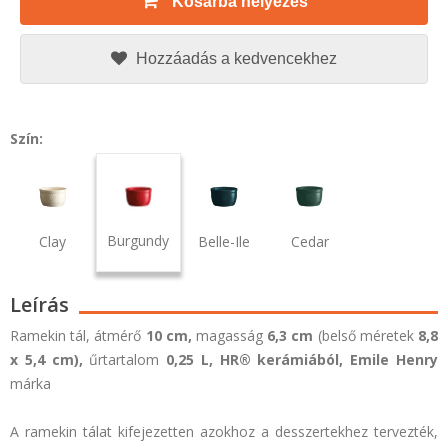
Kosárba helyezés
Hozzáadás a kedvencekhez
Szín:
Burgundy
Clay
Belle-Ile
Cedar
Leírás
Ramekin tál, átmérő
10 cm,
magasság
6,3 cm
(belső méretek
8,8
x 5,4 cm),
űrtartalom
0,25 L,
HR® kerámiából,
Emile Henry
márka
A ramekin tálat kifejezetten azokhoz a desszertekhez tervezték,