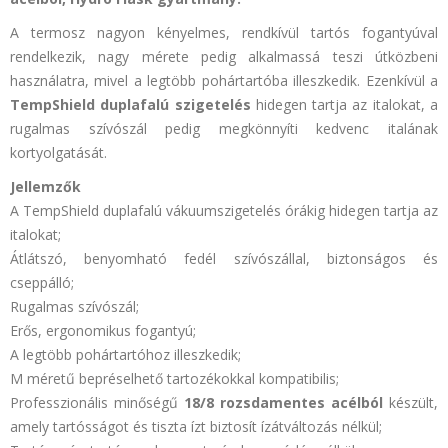
A termosz nagyon kényelmes, rendkívül tartós fogantyúval
rendelkezik, nagy mérete pedig alkalmassá teszi útközbeni
használatra, mivel a legtöbb pohártartóba illeszkedik. Ezenkívül a
TempShield duplafalú szigetelés
hidegen tartja az italokat, a
rugalmas szívószál pedig megkönnyíti kedvenc italának
kortyolgatását.
Jellemzők
A TempShield duplafalú vákuumszigetelés órákig hidegen tartja az
italokat;
Átlátszó, benyomható fedél szívószállal, biztonságos és
cseppálló;
Rugalmas szívószál;
Erős, ergonomikus fogantyú;
A legtöbb pohártartóhoz illeszkedik;
M méretű bepréselhető tartozékokkal kompatibilis;
Professzionális minőségű
18/8 rozsdamentes acélból
készült,
amely tartósságot és tiszta ízt biztosít ízátváltozás nélkül;