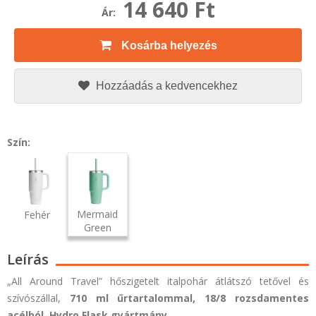
14 640 Ft
Ár:
Kosárba helyezés
Hozzáadás a kedvencekhez
Szín:
Mermaid
Fehér
Green
Leírás
„All Around Travel” hőszigetelt italpohár átlátszó tetővel és
szívószállal,
710 ml űrtartalommal,
18/8 rozsdamentes
acélból,
Hydro Flask gyártmány.