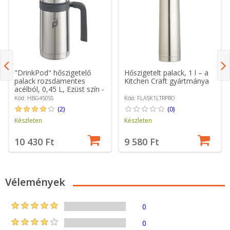
"DrinkPod" hőszigetelő
Hőszigetelt palack, 1 l – a
palack rozsdamentes
Kitchen Craft gyártmánya
acélból, 0,45 L, Ezüst szín -
Grunwerg
Kód: HBG450SS
Kód: FLASK1LTRPRO
(2)
(0)
Készleten
Készleten
10 430 Ft
9 580 Ft
Vélemények
0
0