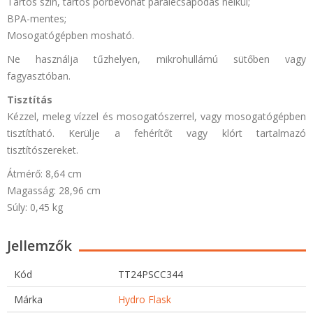
Tartós szín, tartós porbevonat páralecsapódás nélkül;
BPA-mentes;
Mosogatógépben mosható.
Ne használja tűzhelyen, mikrohullámú sütőben vagy
fagyasztóban.
Tisztítás
Kézzel, meleg vízzel és mosogatószerrel, vagy mosogatógépben
tisztítható. Kerülje a fehérítőt vagy klórt tartalmazó
tisztítószereket.
Átmérő: 8,64 cm
Magasság: 28,96 cm
Súly: 0,45 kg
Jellemzők
Kód
TT24PSCC344
Márka
Hydro Flask