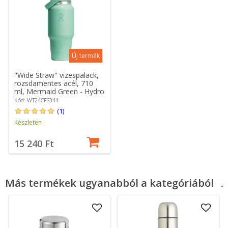
Új termék
"Wide Straw" vizespalack,
rozsdamentes acél, 710
ml, Mermaid Green - Hydro
Flask
Kód: WT24CFS344
(1)
Készleten
15 240 Ft
Más termékek ugyanabból a kategóriából