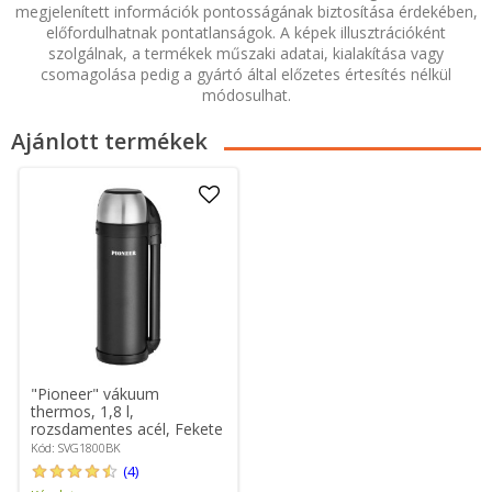
megjelenített információk pontosságának biztosítása érdekében,
előfordulhatnak pontatlanságok. A képek illusztrációként
szolgálnak, a termékek műszaki adatai, kialakítása vagy
csomagolása pedig a gyártó által előzetes értesítés nélkül
módosulhat.
Ajánlott termékek
"Pioneer" vákuum
thermos, 1,8 l,
rozsdamentes acél, Fekete
- Grunwerg
Kód: SVG1800BK
(4)