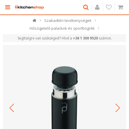
Szabadtéri tevékenységek
Hőszigetelő palackok és sportbögrék
Segítségre van szükséged? Hívd a
+36 1 300 9520
számot.