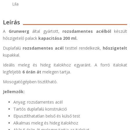
Lila
Leírás
A
Grunwerg
által gyártott,
rozsdamentes acélból
készült
hőszigetelő palack
kapacitása 200 ml.
Duplafalú
rozsdamentes acél
testtel rendelkezik,
hőszigetelt
kupakkal.
Ideális meleg és hideg italokhoz egyaránt. A forró italokat
legfeljebb
6 órán át
melegen tartja.
Mosogatógépben tisztítható.
Jellemzők:
Anyag: rozsdamentes acél
Tartós duplafalú konstrukció
Elpusztíthatatlan belső és külső test
Alkalmas meleg és hideg italokhoz
Akár 6 órán át melegen tartja az italokat