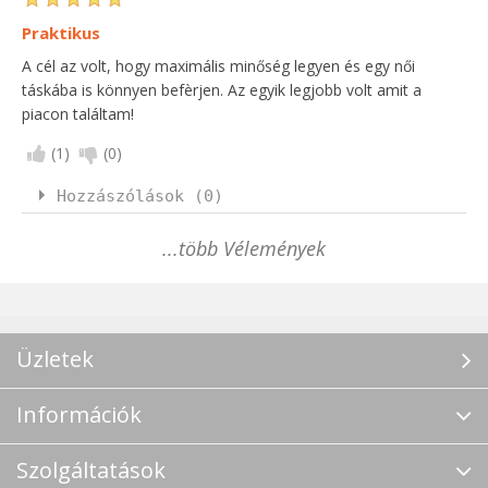
Praktikus
A cél az volt, hogy maximális minőség legyen és egy női
táskába is könnyen befèrjen. Az egyik legjobb volt amit a
piacon találtam!
(
1
)
(
0
)
Hozzászólások (0)
...több Vélemények
Üzletek
Információk
Szolgáltatások