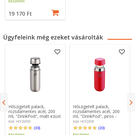
Készleten
19 170 Ft
Ügyfeleink még ezeket vásárolták
Hőszigetelt palack,
Hőszigetelt palack,
rozsdamentes acél, 200
rozsdamentes acél, 200
ml, "DrinkPod", matt ezüst
ml, "DrinkPod", piros -
- Grunwerg
Grunwerg
Kód: HCF200SS
Kód: HCF200R
(30)
(30)
Készleten
Készleten