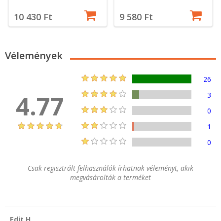
10 430 Ft
9 580 Ft
Vélemények
26
4.77
3
0
1
0
Csak regisztrált felhasználók írhatnak véleményt, akik
megvásárolták a terméket
Edit H