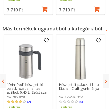
7 710 Ft
7 710 Ft
Más termékek ugyanabból a kategóriából
"DrinkPod" hőszigetelő
Hőszigetelt palack, 1 l – a
palack rozsdamentes
Kitchen Craft gyártmánya
acélból, 0,45 L, Ezüst szín -
Grunwerg
Kód: HBG450SS
Kód: FLASK1LTRPRO
(2)
(0)
Készleten
Készleten