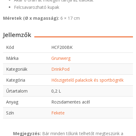
Felcsavarozható kupak
Méretek (Ø x magasság):
6 × 17 cm
Jellemzők
Kód
HCF200BK
Márka
Grunwerg
Kategoriák
DrinkPod
Kategória
Hőszigetelő palackok és sportbögrék
Űrtartalom
0,2 L
Anyag
Rozsdamentes acél
Szín
Fekete
Megjegyzés:
Bár minden tőlünk telhetőt megteszünk a