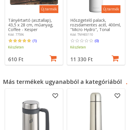
Új termék
Új termék
Tányértartó (asztallap),
Hőszigetelő palack,
43,5 x 28 cm, műanyag,
rozsdamentes acél, 400ml,
Coffee - Kesper
"Micro Hydro", Tonal
White - Hydro Flask
Kód: 77596
Kód: TNY400110
(1)
(0)
Készleten
Készleten
610 Ft
11 330 Ft
Más termékek ugyanabból a kategóriából