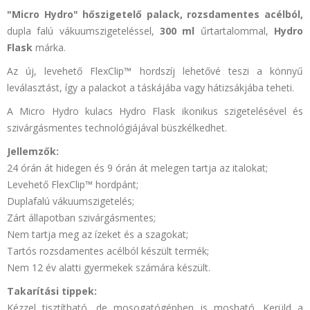
"Micro Hydro"
hőszigetelő palack,
rozsdamentes acélból,
dupla falú vákuumszigeteléssel,
300 ml
űrtartalommal,
Hydro
Flask
márka.
Az új, levehető
FlexClip™
hordszíj lehetővé teszi a könnyű
leválasztást, így a palackot a táskájába vagy hátizsákjába teheti.
A
Micro Hydro
kulacs
Hydro Flask
ikonikus szigetelésével és
szivárgásmentes technológiájával büszkélkedhet.
Jellemzők:
24 órán át hidegen és 9 órán át melegen tartja az italokat;
Levehető
FlexClip™
hordpánt;
Duplafalú vákuumszigetelés;
Zárt állapotban szivárgásmentes;
Nem tartja meg az ízeket és a szagokat;
Tartós rozsdamentes acélból készült termék;
Nem 12 év alatti gyermekek számára készült.
Takarítási tippek:
Kézzel tisztítható, de mosogatógépben is mosható. Kerüld a