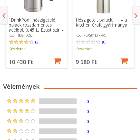
"DrinkPod" hőszigetelő
Hőszigetelt palack, 1 l – a
palack rozsdamentes
Kitchen Craft gyártmánya
acélból, 0,45 L, Ezüst szín -
Grunwerg
Kód: HBG450SS
Kód: FLASK1LTRPRO
(2)
(0)
Készleten
Készleten
10 430 Ft
9 580 Ft
Vélemények
0
0
0
0