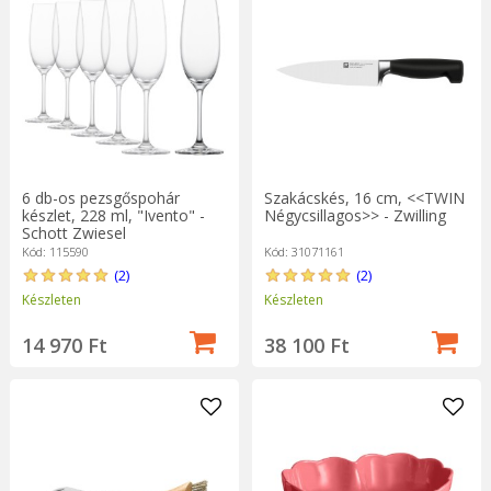
6 db-os pezsgőspohár
Szakácskés, 16 cm, <<TWIN
készlet, 228 ml, "Ivento" -
Négycsillagos>> - Zwilling
Schott Zwiesel
Kód: 115590
Kód: 31071161
(2)
(2)
Készleten
Készleten
14 970 Ft
38 100 Ft