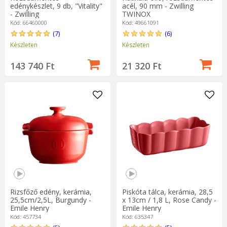
edénykészlet, 9 db, "Vitality"
acél, 90 mm - Zwilling
- Zwilling
TWINOX
Kód: 66460000
Kód: 49661091
(7)
(6)
Készleten
Készleten
143 740 Ft
21 320 Ft
Rizsfőző edény, kerámia,
Piskóta tálca, kerámia, 28,5
25,5cm/2,5L, Burgundy -
x 13cm / 1,8 L, Rose Candy -
Emile Henry
Emile Henry
Kód: 457734
Kód: 635347