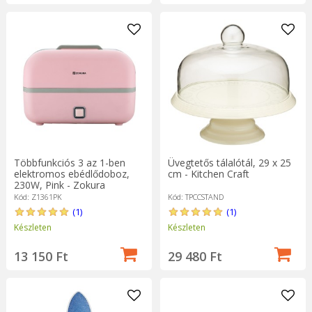
Többfunkciós 3 az 1-ben
Üvegtetős tálalótál, 29 x 25
elektromos ebédlődoboz,
cm - Kitchen Craft
230W, Pink - Zokura
Kód: Z1361PK
Kód: TPCCSTAND
(1)
(1)
Készleten
Készleten
13 150 Ft
29 480 Ft