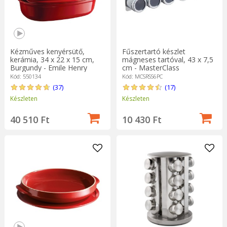
Kézműves kenyérsütő,
Fűszertartó készlet
kerámia, 34 x 22 x 15 cm,
mágneses tartóval, 43 x 7,5
Burgundy - Emile Henry
cm - MasterClass
Kód: 550134
Kód: MCSRSS6PC
(37)
(17)
Készleten
Készleten
40 510 Ft
10 430 Ft