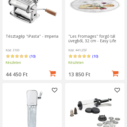
Tésztagép "iPasta" - Imperia
"Les Fromages" forgó tál
üvegből, 32 cm - Easy Life
Kód: 3100
Kód: 441LESF
(10)
(10)
Készleten
Készleten
44 450 Ft
13 850 Ft