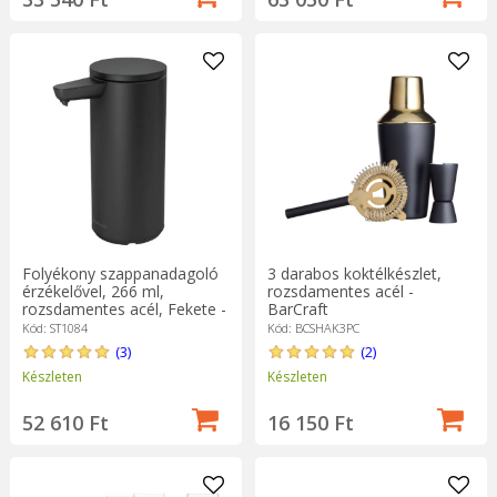
Folyékony szappanadagoló
3 darabos koktélkészlet,
érzékelővel, 266 ml,
rozsdamentes acél -
rozsdamentes acél, Fekete -
BarCraft
simplehuman
Kód: ST1084
Kód: BCSHAK3PC
(3)
(2)
Készleten
Készleten
52 610 Ft
16 150 Ft