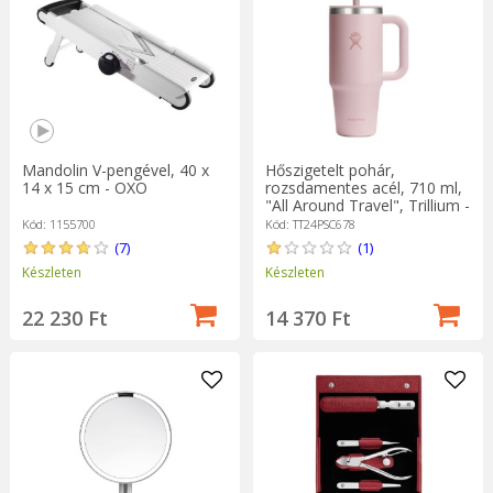
Mandolin V-pengével, 40 x
Hőszigetelt pohár,
14 x 15 cm - OXO
rozsdamentes acél, 710 ml,
"All Around Travel", Trillium -
Hydro Flask
Kód: 1155700
Kód: TT24PSC678
(7)
(1)
Készleten
Készleten
22 230 Ft
14 370 Ft