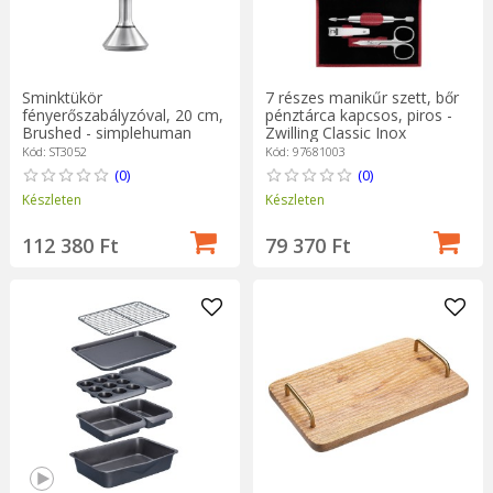
Sminktükör
7 részes manikűr szett, bőr
fényerőszabályzóval, 20 cm,
pénztárca kapcsos, piros -
Brushed - simplehuman
Zwilling Classic Inox
Kód: ST3052
Kód: 97681003
(0)
(0)
Készleten
Készleten
112 380 Ft
79 370 Ft