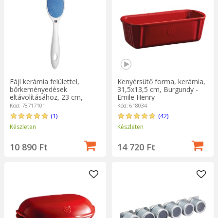
Fájl kerámia felülettel,
Kenyérsütő forma, kerámia,
bőrkeményedések
31,5x13,5 cm, Burgundy -
eltávolításához, 23 cm,
Emile Henry
fehér - Zwilling PREMIUM
Kód: 78717101
Kód: 618034
(1)
(42)
Készleten
Készleten
10 890 Ft
14 720 Ft