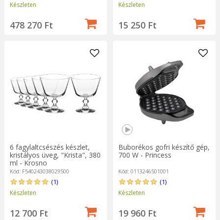
Készleten
Készleten
478 270 Ft
15 250 Ft
6 fagylaltcsészés készlet,
Buborékos gofri készítő gép,
kristályos üveg, "Krista", 380
700 W - Princess
ml - Krosno
Kód: F540243038029500
Kód: 0113246501001
(1)
(1)
Készleten
Készleten
12 700 Ft
19 960 Ft