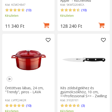
Apple" - KitchenAid
Kód: KCMCHB47
Kód: 5KMT2204ECA
(13)
(10)
Készleten
Készleten
11 340 Ft
128 240 Ft
Öntöttvas lábas, 24 cm,
Kés zöldségekhez és
"Trendy", piros - LAVA
gyümölcsökhöz, 10 cm,
<<Professional S>> - Zwilling
Kód: LVYTC24K2R
Kód: 31020101
(10)
(3)
Készleten
Készleten