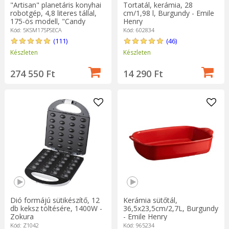
"Artisan" planetáris konyhai
Tortatál, kerámia, 28
robotgép, 4,8 literes tállal,
cm/1,98 l, Burgundy - Emile
175-ös modell, "Candy
Henry
Apple" - KitchenAid
Kód: 5KSM175PSECA
Kód: 602834
(111)
(46)
Készleten
Készleten
274 550 Ft
14 290 Ft
Dió formájú sütikészítő, 12
Kerámia sütőtál,
db keksz töltésére, 1400W -
36,5x23,5cm/2,7L, Burgundy
Zokura
- Emile Henry
Kód: Z1042
Kód: 965234