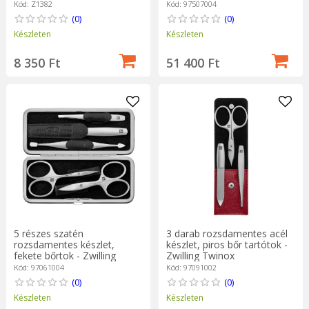
Kód: Z1382
Kód: 97507004
(0)
(0)
Készleten
Készleten
8 350 Ft
51 400 Ft
5 részes szatén
3 darab rozsdamentes acél
rozsdamentes készlet,
készlet, piros bőr tartótok -
fekete bőrtok - Zwilling
Zwilling Twinox
TWINOX
Kód: 97061004
Kód: 97091002
(0)
(0)
Készleten
Készleten