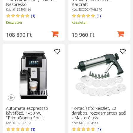
Nespresso
BarCraft
Kód: 0132193486
Kód: BCCOCKTAIL6PC
(1)
(1)
Készleten
Készleten
108 890 Ft
19 960 Ft
Automata eszpresszó
Tortadíszítő készlet, 22
kávéfőző, 1450 W,
darabos, rozsdamentes acél
"PrimaDonna Soul",
- MasterClass
Ezüst/Fekete - De'Longhi
Kód: 0132217053
Kód: MCICINGPRO
(1)
(1)