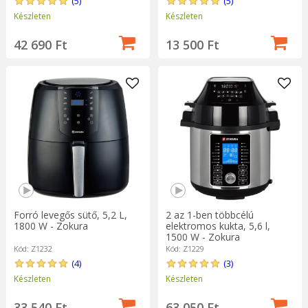
(5)
(5)
Készleten
Készleten
42 690 Ft
13 500 Ft
Forró levegős sütő, 5,2 L,
2 az 1-ben többcélú
1800 W - Zokura
elektromos kukta, 5,6 l,
1500 W - Zokura
Kód: Z1232
Kód: Z1229
(4)
(3)
Készleten
Készleten
33 540 Ft
63 050 Ft