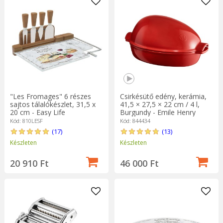
"Les Fromages" 6 részes
Csirkésütő edény, kerámia,
sajtos tálalókészlet, 31,5 x
41,5 × 27,5 × 22 cm / 4 l,
20 cm - Easy Life
Burgundy - Emile Henry
Kód: 810LESF
Kód: 844434
(17)
(13)
Készleten
Készleten
20 910 Ft
46 000 Ft