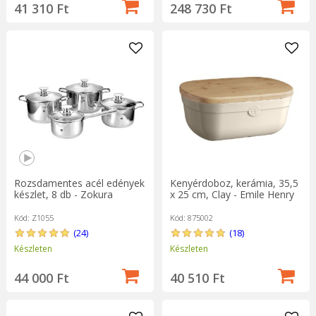
41 310 Ft
248 730 Ft
Rozsdamentes acél edények
Kenyérdoboz, kerámia, 35,5
készlet, 8 db - Zokura
x 25 cm, Clay - Emile Henry
Kód: Z1055
Kód: 875002
(24)
(18)
Készleten
Készleten
44 000 Ft
40 510 Ft