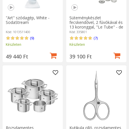
"Art" szódagép, White -
Süteménykészlet
SodaStream
fecskendővel, 2 fúvókával és
13 koronggal, "Le Tube" - de
Buyer
Kód: 1013511400
Kód: 335801
(9)
(7)
Készleten
Készleten
49 440 Ft
39 100 Ft
Rozsdamentes
Kutikula olló, rozsdamentes