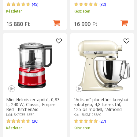
(45)
(32)
Készleten
Készleten
15 880 Ft
16 990 Ft
Mini élelmiszer-aprító, 0,83
"Artisan" planetáris konyhai
L, 240 W, Classic, Empire
robotgép, 4,8 literes tál,
Red - KitchenAid
125-ös modell, "Almond
Cream" - KitchenAid
Kód: 5KFC3516EER
Kód: 5KSM125EAC
(30)
(27)
Készleten
Készleten