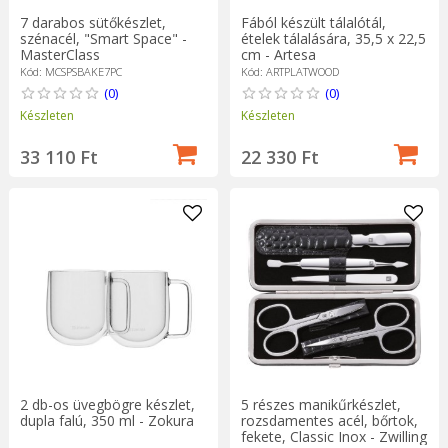
7 darabos sütőkészlet,
Fából készült tálalótál,
szénacél, "Smart Space" -
ételek tálalására, 35,5 x 22,5
MasterClass
cm - Artesa
Kód: MCSPSBAKE7PC
Kód: ARTPLATWOOD
(0)
(0)
Készleten
Készleten
33 110 Ft
22 330 Ft
2 db-os üvegbögre készlet,
5 részes manikűrkészlet,
dupla falú, 350 ml - Zokura
rozsdamentes acél, bőrtok,
fekete, Classic Inox - Zwilling