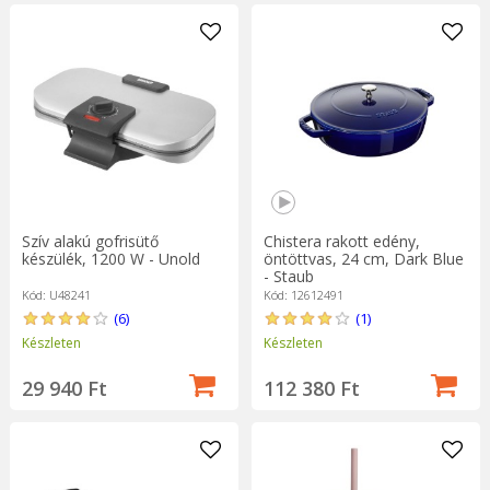
Szív alakú gofrisütő
Chistera rakott edény,
készülék, 1200 W - Unold
öntöttvas, 24 cm, Dark Blue
- Staub
Kód: U48241
Kód: 12612491
(6)
(1)
Készleten
Készleten
29 940 Ft
112 380 Ft