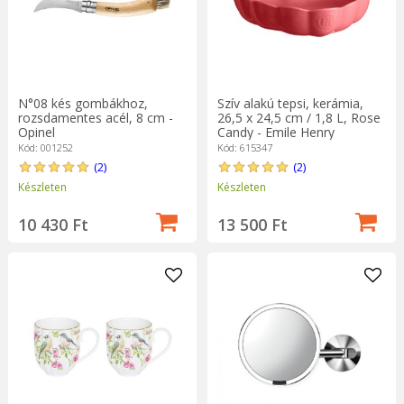
N°08 kés gombákhoz,
Szív alakú tepsi, kerámia,
rozsdamentes acél, 8 cm -
26,5 x 24,5 cm / 1,8 L, Rose
Opinel
Candy - Emile Henry
Kód: 001252
Kód: 615347
(2)
(2)
Készleten
Készleten
10 430 Ft
13 500 Ft