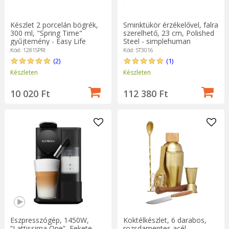
Készlet 2 porcelán bögrék,
Sminktükör érzékelővel, falra
300 ml, "Spring Time"
szerelhető, 23 cm, Polished
gyűjtemény - Easy Life
Steel - simplehuman
Kód: 1281SPRI
Kód: ST3016
(2)
(1)
Készleten
Készleten
10 020 Ft
112 380 Ft
Eszpresszógép, 1450W,
Koktélkészlet, 6 darabos,
“Lattissima One”, Fekete –
rozsdamentes acél -