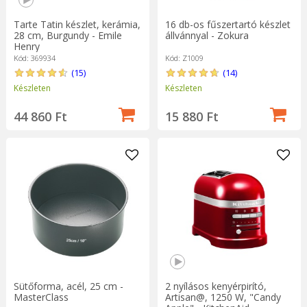
Tarte Tatin készlet, kerámia,
16 db-os fűszertartó készlet
28 cm, Burgundy - Emile
állvánnyal - Zokura
Henry
Kód: 369934
Kód: Z1009
(15)
(14)
Készleten
Készleten
44 860 Ft
15 880 Ft
Sütőforma, acél, 25 cm -
2 nyílásos kenyérpirító,
MasterClass
Artisan@, 1250 W, "Candy