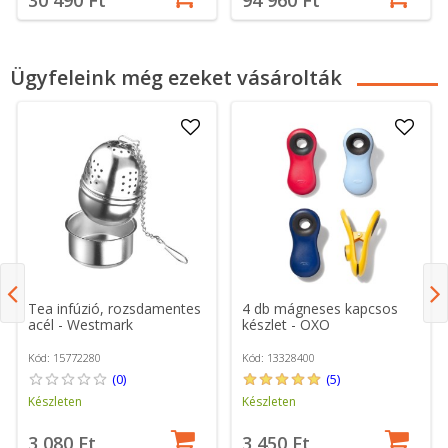
30 490 Ft
94 960 Ft
Ügyfeleink még ezeket vásárolták
Tea infúzió, rozsdamentes
4 db mágneses kapcsos
acél - Westmark
készlet - OXO
Kód: 15772280
Kód: 13328400
(0)
(5)
Készleten
Készleten
3 080 Ft
3 450 Ft