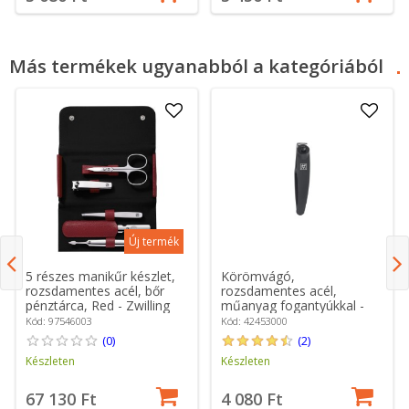
Más termékek ugyanabból a kategóriából
Új termék
5 részes manikűr készlet,
Körömvágó,
rozsdamentes acél, bőr
rozsdamentes acél,
pénztárca, Red - Zwilling
műanyag fogantyúkkal -
Classic Inox
Zwilling
Kód: 97546003
Kód: 42453000
(0)
(2)
Készleten
Készleten
67 130 Ft
4 080 Ft