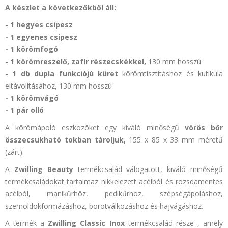
A készlet a következőkből áll:
- 1 hegyes csipesz
- 1 egyenes csipesz
- 1 körömfogó
- 1 körömreszelő, zafír részecskékkel,
130 mm hosszú
- 1 db dupla funkciójú küret
körömtisztításhoz és kutikula
eltávolításához, 130 mm hosszú
- 1 körömvágó
- 1 pár olló
A körömápoló eszközöket egy kiváló minőségű
vörös bőr
összecsukható tokban tároljuk,
155 x 85 x 33 mm méretű
(zárt).
A
Zwilling Beauty
termékcsalád válogatott, kiváló minőségű
termékcsaládokat tartalmaz nikkelezett acélból és rozsdamentes
acélból, manikűrhöz, pedikűrhöz, szépségápoláshoz,
szemöldökformázáshoz, borotválkozáshoz és hajvágáshoz.
A termék a
Zwilling Classic Inox
termékcsalád
része
, amely