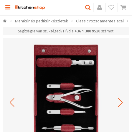
Manikűr és pedikűr készletek
Classic rozsdamentes acél
Segítségre van szükséged? Hívd a
+36 1 300 9520
számot.