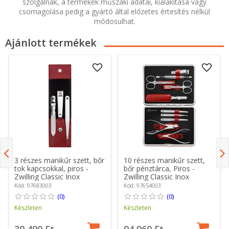
szolgálnak, a termékek műszaki adatai, kialakítása vagy
csomagolása pedig a gyártó által előzetes értesítés nélkül
módosulhat.
Ajánlott termékek
3 részes manikűr szett, bőr
10 részes manikűr szett,
tok kapcsokkal, piros -
bőr pénztárca, Piros -
Zwilling Classic Inox
Zwilling Classic Inox
Kód: 97683003
Kód: 97654003
(0)
(0)
Készleten
Készleten