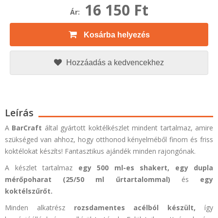
16 150 Ft
Ár:
Kosárba helyezés
Hozzáadás a kedvencekhez
Leírás
A
BarCraft
által gyártott koktélkészlet mindent tartalmaz, amire
szükséged van ahhoz, hogy otthonod kényelméből finom és friss
koktélokat készíts! Fantasztikus ajándék minden rajongónak.
A készlet tartalmaz
egy 500 ml-es shakert, egy dupla
mérőpoharat (25/50 ml űrtartalommal)
és
egy
koktélszűrőt.
Minden alkatrész
rozsdamentes acélból készült,
így