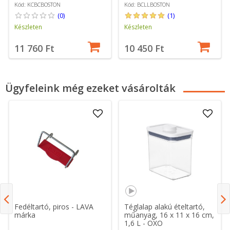
Kód: KCBCBOSTON
Kód: BCLLBOSTON
(0)
(1)
Készleten
Készleten
11 760 Ft
10 450 Ft
Ügyfeleink még ezeket vásárolták
Fedéltartó, piros - LAVA
Téglalap alakú ételtartó,
márka
műanyag, 16 x 11 x 16 cm,
1,6 L - OXO