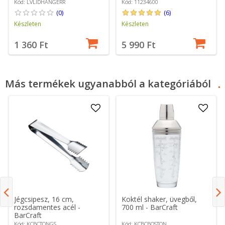
Kód: LVLIDHANGERR
Kód: 11234600
(0)
(6)
Készleten
Készleten
1 360 Ft
5 990 Ft
Más termékek ugyanabból a kategóriából
Jégcsipesz, 16 cm,
Koktél shaker, üvegből,
rozsdamentes acél -
700 ml - BarCraft
BarCraft
Kód: KCBCTONGS
Kód: KCBCBOSTON