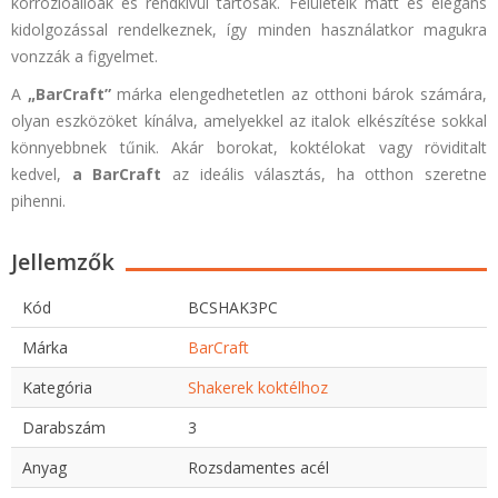
korrózióállóak és rendkívül tartósak. Felületeik matt és elegáns
kidolgozással rendelkeznek, így minden használatkor magukra
vonzzák a figyelmet.
A
„BarCraft”
márka elengedhetetlen az otthoni bárok számára,
olyan eszközöket kínálva, amelyekkel az italok elkészítése sokkal
könnyebbnek tűnik. Akár borokat, koktélokat vagy röviditalt
kedvel,
a BarCraft
az ideális választás, ha otthon szeretne
pihenni.
Jellemzők
Kód
BCSHAK3PC
Márka
BarCraft
Kategória
Shakerek koktélhoz
Darabszám
3
Anyag
Rozsdamentes acél