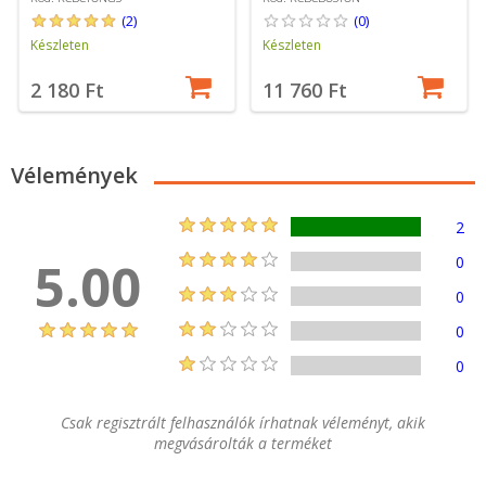
(2)
(0)
Készleten
Készleten
2 180 Ft
11 760 Ft
Vélemények
2
5.00
0
0
0
0
Csak regisztrált felhasználók írhatnak véleményt, akik
megvásárolták a terméket