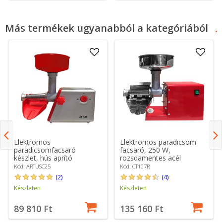
Más termékek ugyanabból a kategóriából
Elektromos
Elektromos paradicsom
paradicsomfacsaró
facsaró, 250 W,
készlet, hús aprító
rozsdamentes acél
tartozékkal, "Artus", 550W
tartozékokkal - Cibustek
Kód: ARTUSC25
Kód: CT107R
– Cibustek
(2)
(4)
Készleten
Készleten
89 810 Ft
135 160 Ft