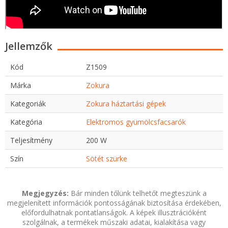
Jellemzők
Kód
Z1509
Márka
Zokura
Kategoriák
Zokura háztartási gépek
Kategória
Elektromos gyümölcsfacsarók
Teljesítmény
200 W
Szín
Sötét szürke
Megjegyzés:
Bár minden tőlünk telhetőt megteszünk a
megjelenített információk pontosságának biztosítása érdekében,
előfordulhatnak pontatlanságok. A képek illusztrációként
szolgálnak, a termékek műszaki adatai, kialakítása vagy