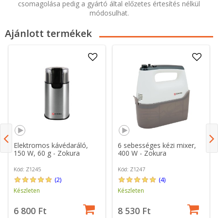
csomagolása pedig a gyártó által előzetes értesítés nélkül
módosulhat.
Ajánlott termékek
Elektromos kávédaráló,
6 sebességes kézi mixer,
150 W, 60 g - Zokura
400 W - Zokura
Kód: Z1245
Kód: Z1247
(2)
(4)
Készleten
Készleten
6 800 Ft
8 530 Ft