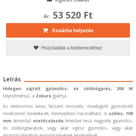
53 520 Ft
Ár:
Kosárba helyezés
Hozzáadás a kedvencekhez
Leírás
Hidegen sajtolt gyümölcs- és zöldségprés,
200 W
teljesítményű, a
Zokura
gyártja .
Az elektromos lassú facsaró innovatív, önadagoló gyümölcslé
rendszerrel rendelkezik, könnyebben használható. A
széles, 108
mm
átmérőjű
etetőcsúszda
lehetővé teszi nagyobb gyümölcs-
és zöldségdarabok, vagy akár egész gyümölcs- vagy akár
gyümölcsdarabok gyümölcslevének lepréselését.