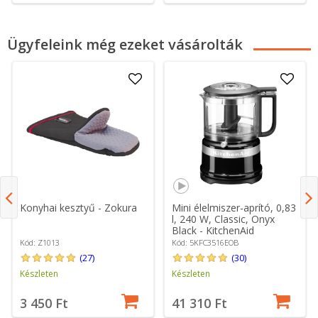
Ügyfeleink még ezeket vásárolták
Konyhai kesztyű - Zokura
Mini élelmiszer-aprító, 0,83
l, 240 W, Classic, Onyx
Black - KitchenAid
Kód: Z1013
Kód: 5KFC3516EOB
(27)
(30)
Készleten
Készleten
3 450 Ft
41 310 Ft