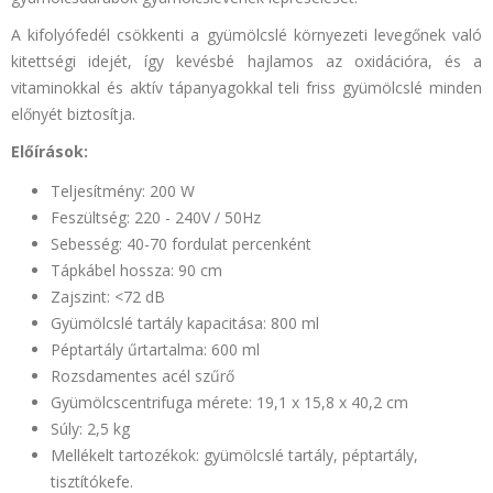
A kifolyófedél csökkenti a gyümölcslé környezeti levegőnek való
kitettségi idejét, így kevésbé hajlamos az oxidációra, és a
vitaminokkal és aktív tápanyagokkal teli friss gyümölcslé minden
előnyét biztosítja.
Előírások:
Teljesítmény: 200 W
Feszültség: 220 - 240V / 50Hz
Sebesség: 40-70 fordulat percenként
Tápkábel hossza: 90 cm
Zajszint: <72 dB
Gyümölcslé tartály kapacitása: 800 ml
Péptartály űrtartalma: 600 ml
Rozsdamentes acél szűrő
Gyümölcscentrifuga mérete: 19,1 x 15,8 x 40,2 cm
Súly: 2,5 kg
Mellékelt tartozékok: gyümölcslé tartály, péptartály,
tisztítókefe.