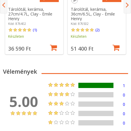
Tárolótál, kerámia,
Tárolótál, kerámia,
27cm/4.7L, Clay - Emile
36cm/6.5L, Clay - Emile
Henry
Henry
Kód: 876402
Kód: 876502
(1)
(2)
Készleten
Készleten
36 590 Ft
51 400 Ft
Vélemények
1
5.00
0
0
0
0