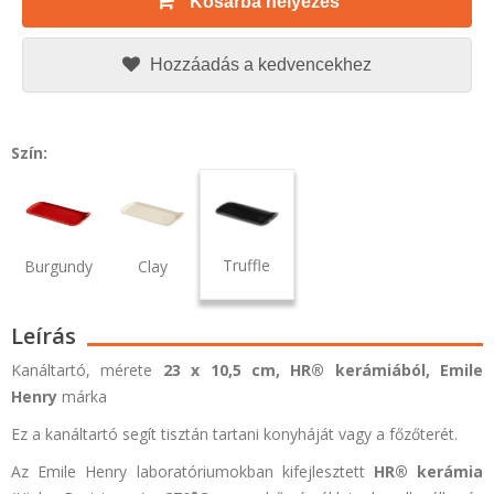
Kosárba helyezés
Hozzáadás a kedvencekhez
Szín:
Truffle
Burgundy
Clay
Leírás
Kanáltartó, mérete
23 x 10,5 cm,
HR®
kerámiából,
Emile
Henry
márka
Ez a kanáltartó segít tisztán tartani konyháját vagy a főzőterét.
Az
Emile Henry
laboratóriumokban kifejlesztett
HR®
kerámia