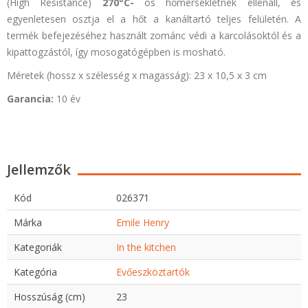
(High Resistance)
270°C-
os hőmérsékletnek ellenáll
, és
egyenletesen osztja el a hőt a kanáltartó teljes felületén. A
termék befejezéséhez használt zománc védi a karcolásoktól és a
kipattogzástól, így mosogatógépben is mosható.
Méretek (hossz x szélesség x magasság): 23 x 10,5 x 3 cm
Garancia:
10 év
Jellemzők
Kód
026371
Márka
Emile Henry
Kategoriák
In the kitchen
Kategória
Evőeszköztartók
Hosszúság (cm)
23