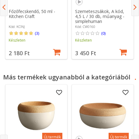
Főzőfecskendő, 50 ml -
Szemeteszsákok, A kód,
Kitchen Craft
4,5 L / 30 db, műanyag -
simplehuman
Kód: KCINJ
Kód: CW0160
(3)
(0)
Készleten
Készleten
2 180 Ft
3 450 Ft
Más termékek ugyanabból a kategóriából
Új termék
Új termék