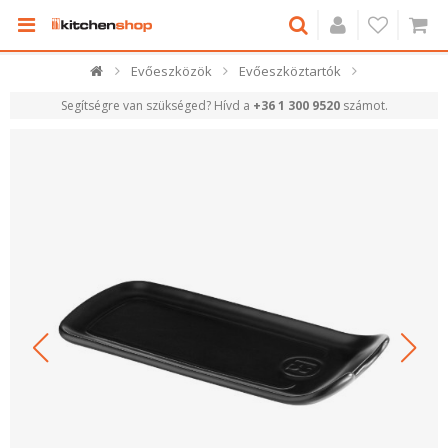
Evőeszközök
Evőeszköztartók
Segítségre van szükséged? Hívd a
+36 1 300 9520
számot.