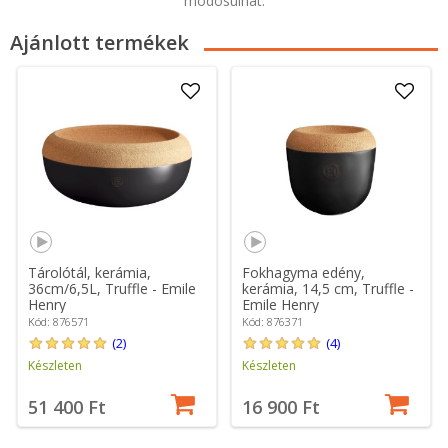
módosulhat.
Ajánlott termékek
Tárolótál, kerámia,
Fokhagyma edény,
36cm/6,5L, Truffle - Emile
kerámia, 14,5 cm, Truffle -
Henry
Emile Henry
Kód: 876571
Kód: 876371
(2)
(4)
Készleten
Készleten
51 400 Ft
16 900 Ft