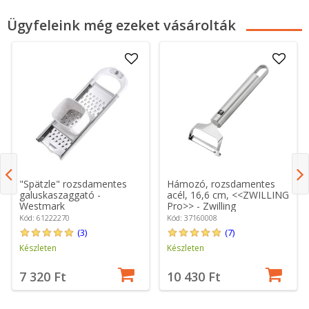
Ügyfeleink még ezeket vásárolták
"Spätzle" rozsdamentes
Hámozó, rozsdamentes
galuskaszaggató -
acél, 16,6 cm, <<ZWILLING
Westmark
Pro>> - Zwilling
Kód: 61222270
Kód: 37160008
(3)
(7)
Készleten
Készleten
7 320 Ft
10 430 Ft