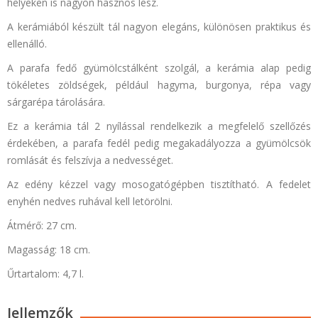
helyeken is nagyon hasznos lesz.
A kerámiából készült tál nagyon elegáns, különösen praktikus és
ellenálló.
A parafa fedő gyümölcstálként szolgál, a kerámia alap pedig
tökéletes zöldségek, például hagyma, burgonya, répa vagy
sárgarépa tárolására.
Ez a kerámia tál 2 nyílással rendelkezik a megfelelő szellőzés
érdekében, a parafa fedél pedig megakadályozza a gyümölcsök
romlását és felszívja a nedvességet.
Az edény kézzel vagy mosogatógépben tisztítható. A fedelet
enyhén nedves ruhával kell letörölni.
Átmérő: 27 cm.
Magasság: 18 cm.
Űrtartalom: 4,7 l.
Jellemzők