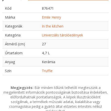
Kód
876471
Márka
Emile Henry
Kategoriák
In the kitchen
Kategória
Univerzális tárolóedények
Átmérő (cm)
27
Űrtartalom
4,7 L
Anyag
Kerámia
Szín
Truffle
Megjegyzés:
Bár minden tőlünk telhetőt megteszünk a
megjelenített információk pontosságának biztosítása érdekében,
előfordulhatnak pontatlanságok. A képek illusztrációként
szolgálnak, a termékek műszaki adatai, kialakítása vagy
csomagolása pedig a gyártó által előzetes értesítés nélkül