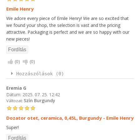
Emile Henry
We adore every piece of Emile Henry! We are so excited that
we found your shop, the selection is vast and the pricing
attractive. Packaging is perfect and we are so happy with our
new pieces!
(
0
)
(
0
)
Hozzászólások (0)
Eremia G
Dátum:
2025. 07. 25. 12:42
Szín Burgundy
Változat:
Dozator otet, ceramica, 0,45L, Burgundy - Emile Henry
Super!