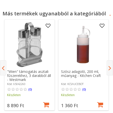
Más termékek ugyanabból a kategóriából
"Wien" támogatás asztali
Szósz adagoló, 200 ml,
fűszerekhez, 3 darabból áll
műanyag - Kitchen Craft
- Westmark
Kód: 65042260
Kód: KCSAUCEBOT
(0)
(0)
Készleten
Készleten
8 890 Ft
1 360 Ft