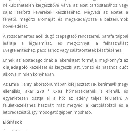
nélkülözhetetlen kiegészítővé válva az ecet tartósításához vagy
saját ízesített keverékek készítéséhez. Megvédi az ecetet a
fénytől, megőrzi aromáját és megakadályozza a baktériumok
növekedését.
A rozsdamentes acél dugó csepegtető rendszerrel, parafa talppal
leállítja a légáramlást, és megkönnyíti a felhasználást
üvegtelenítéshez, pácoláshoz vagy salátaöntetek készítéséhez.
Ennek az ecetadagolónak a lekerekített formája megkönnyíti az
olajadagoló
kezelését és kiegészíti azt, vonzó és hasznos duót
alkotva minden konyhában.
Az Emile Henry laboratóriumában kifejlesztett HR kerámia® (nagy
ellenállás) akár
270 ° C-os
hőmérsékletnek is ellenáll, és
egyenletesen osztja el a hőt az edény teljes felületén. A
felületkezeléshez használt máz megvédi a karcolásoktól és a
letöredezéstől, így mosogatógépben mosható.
Előírások