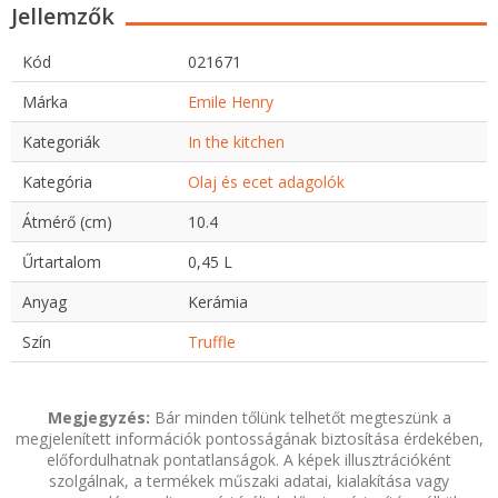
Jellemzők
Kód
021671
Márka
Emile Henry
Kategoriák
In the kitchen
Kategória
Olaj és ecet adagolók
Átmérő (cm)
10.4
Űrtartalom
0,45 L
Anyag
Kerámia
Szín
Truffle
Megjegyzés:
Bár minden tőlünk telhetőt megteszünk a
megjelenített információk pontosságának biztosítása érdekében,
előfordulhatnak pontatlanságok. A képek illusztrációként
szolgálnak, a termékek műszaki adatai, kialakítása vagy