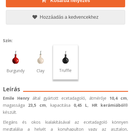
Kosárba helyezés
Hozzáadás a kedvencekhez
Szín:
Truffle
Burgundy
Clay
Leírás
Emile Henry
által gyártott ecetadagoló, átmérője
10,4 cm
,
magassága
23,5 cm
, kapacitása
0,45 L
,
HR kerámiából
®
készült.
Elegáns és okos kialakításával az ecetadagoló könnyen
megtalálja a helyét a konyhapulton vagy az asztalon,