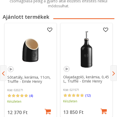
csomagolása pedig a gyártó által előzetes értesítés nélkül
módosulhat.
Ajánlott termékek
Olajadagoló, kerámia, 0,45
Sótartály, kerámia, 11cm,
L, Truffle - Emile Henry
Truffle - Emile Henry
Kód: 021571
Kód: 020271
(12)
(4)
Készleten
Készleten
13 850 Ft
12 370 Ft