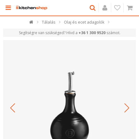
Tálalás
Olaj és ecet adagolók
Segítségre van szükséged? Hívd a
+36 1 300 9520
számot.