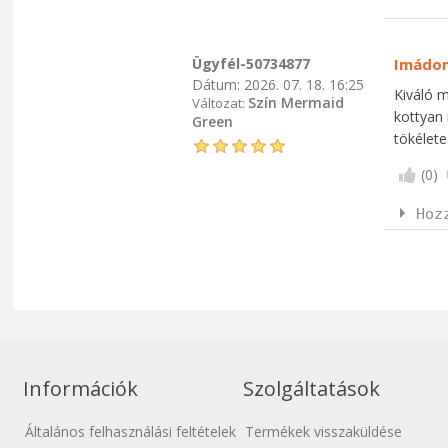
Ügyfél-50734877
Imádo
Dátum:
2026. 07. 18. 16:25
Kiváló 
Szín Mermaid
Változat:
kottyan 
Green
tökélete
(
0
)
Hoz
Információk
Szolgáltatások
Általános felhasználási feltételek
Termékek visszaküldése