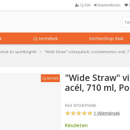
Új fiók
Bejelentkezés
k
Új termékek
KitchenShop Klub
ackok és sportbögrék
"Wide Straw" vizespalack, rozsdamentes acél, 71
"Wide Straw" v
Új termék
acél, 710 ml, P
Kód: WT24CFS668
1 Vélemények
Készleten