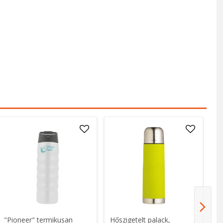
"Pioneer" termikusan
Hőszigetelt palack,
Sp