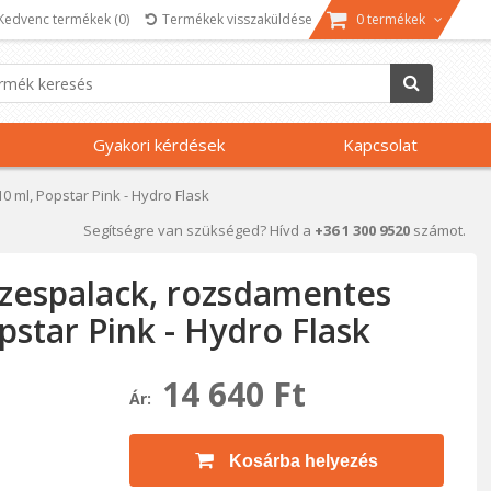
Kedvenc termékek
(0)
Termékek visszaküldése
0 termékek
Gyakori kérdések
Kapcsolat
0 ml, Popstar Pink - Hydro Flask
Segítségre van szükséged? Hívd a
+36 1 300 9520
számot.
izespalack, rozsdamentes
opstar Pink - Hydro Flask
14 640 Ft
Ár:
Kosárba helyezés