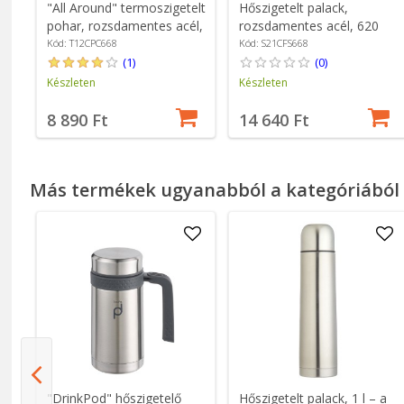
"All Around" termoszigetelt
Hőszigetelt palack,
pohar, rozsdamentes acél,
rozsdamentes acél, 620
355 ml, Popstar Pink -
ml, "Standard Straw",
Kód: T12CPC668
Kód: S21CFS668
Hydro Flask
Popstar Pink - Hydro Flask
(1)
(0)
Készleten
Készleten
8 890 Ft
14 640 Ft
Más termékek ugyanabból a kategóriából
k
,
"DrinkPod" hőszigetelő
Hőszigetelt palack, 1 l – a