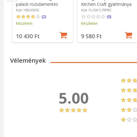
palack rozsdamentes
Kitchen Craft gyártmánya
acélból, 0,45 L, Ezüst szín -
Kód: HBG450SS
Kód: FLASK1LTRPRO
Grunwerg
(2)
(0)
Készleten
Készleten
10 430 Ft
9 580 Ft
Vélemények
5.00