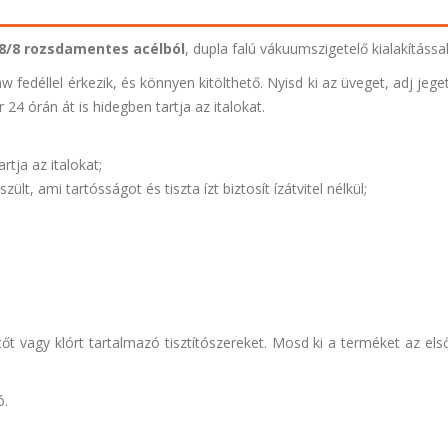
8/8 rozsdamentes acélból
, dupla falú vákuumszigetelő kialakítással
 fedéllel érkezik, és könnyen kitölthető. Nyisd ki az üveget, adj jege
r 24 órán át is hidegben tartja az italokat.
rtja az italokat;
zült, ami tartósságot és tiszta ízt biztosít ízátvitel nélkül;
tőt vagy klórt tartalmazó tisztítószereket. Mosd ki a terméket az els
ó.