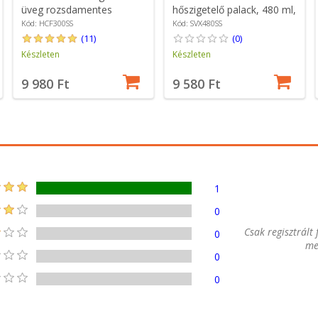
üveg rozsdamentes
hőszigetelő palack, 480 ml,
acélból, 300 ml, Ezüst
"Pioneer", ezüst -
Kód: HCF300SS
Kód: SVX480SS
színű - Grunwerg
Grunwerg
(11)
(0)
Készleten
Készleten
9 980 Ft
9 580 Ft
1
0
Csak regisztrált
0
me
0
0