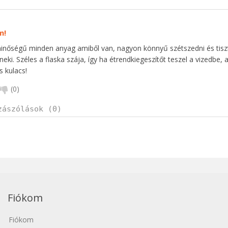
m!
minőségű minden anyag amiből van, nagyon könnyű szétszedni és tis
neki. Széles a flaska szája, így ha étrendkiegeszítőt teszel a vizedbe,
s kulacs!
(
0
)
zászólások (0)
Fiókom
Fiókom