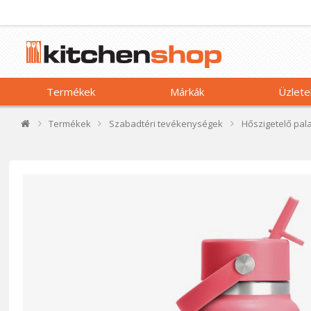
Termékek
Márkák
Üzlete
Termékek
Szabadtéri tevékenységek
Hőszigetelő pal