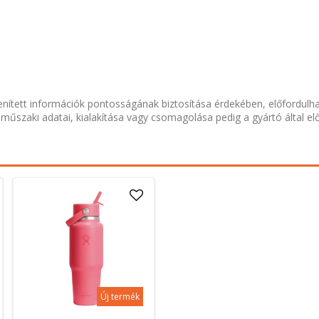
nített információk pontosságának biztosítása érdekében, előfordulh
 műszaki adatai, kialakítása vagy csomagolása pedig a gyártó által el
Új termék