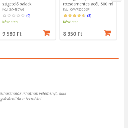
szigetelő palack
rozsdamentes acél, 500 ml
C
rozsdamentes acélból, 480
- Colourworks
Kód: SVX480WG
Kód: CWVF500DISP
Kó
ml, Fehér - Grunwerg
(0)
(3)
Készleten
Készleten
Ké
9 580 Ft
8 350 Ft
4
 felhasználók írhatnak véleményt, akik
gvásárolták a terméket