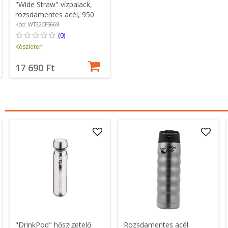
"Wide Straw" vízpalack,
rozsdamentes acél, 950
ml, Popstar Pink - Hydro
Kód: WT32CFS668
Flask
(0)
Készleten
17 690 Ft
"DrinkPod" hőszigetelő
Rozsdamentes acél