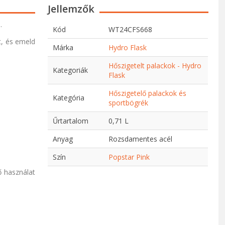
Jellemzők
.
Kód
WT24CFS668
t, és emeld
Márka
Hydro Flask
Hőszigetelt palackok - Hydro
Kategoriák
Flask
Hőszigetelő palackok és
Kategória
sportbögrék
Űrtartalom
0,71 L
Anyag
Rozsdamentes acél
Szín
Popstar Pink
ő használat