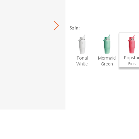
Szín:
Popsta
Tonal
Mermaid
Pink
White
Green