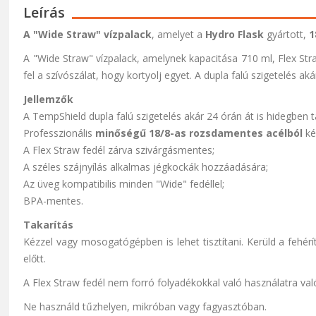
Leírás
A "Wide Straw" vízpalack
, amelyet a
Hydro Flask
gyártott,
1
A "Wide Straw" vízpalack, amelynek kapacitása 710 ml, Flex Straw
fel a szívószálat, hogy kortyolj egyet. A dupla falú szigetelés aká
Jellemzők
A TempShield dupla falú szigetelés akár 24 órán át is hidegben ta
Professzionális
minőségű 18/8-as rozsdamentes acélból
kés
A Flex Straw fedél zárva szivárgásmentes;
A széles szájnyílás alkalmas jégkockák hozzáadására;
Az üveg kompatibilis minden "Wide" fedéllel;
BPA-mentes.
Takarítás
Kézzel vagy mosogatógépben is lehet tisztítani. Kerüld a fehérí
előtt.
A Flex Straw fedél nem forró folyadékokkal való használatra val
Ne használd tűzhelyen, mikróban vagy fagyasztóban.