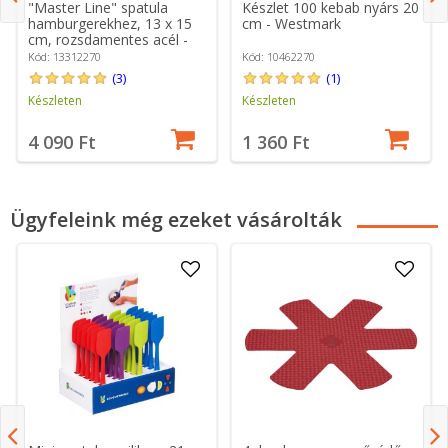
"Master Line" spatula
Készlet 100 kebab nyárs 20
hamburgerekhez, 13 x 15
cm - Westmark
cm, rozsdamentes acél -
Westmark
Kód: 13312270
Kód: 10462270
(3)
(1)
Készleten
Készleten
4 090 Ft
1 360 Ft
Ügyfeleink még ezeket vásárolták