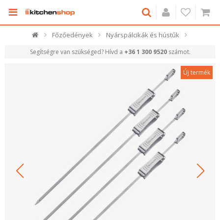
Főzőedények
Nyárspálcikák és hústűk
Segítségre van szükséged? Hívd a
+36 1 300 9520
számot.
Új termék