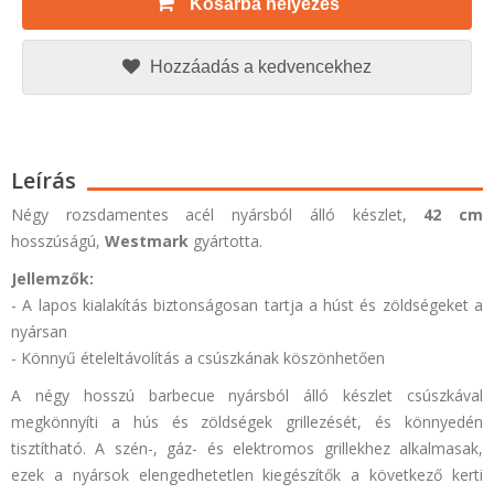
Kosárba helyezés
Hozzáadás a kedvencekhez
Leírás
Négy rozsdamentes acél nyársból álló készlet,
42 cm
hosszúságú,
Westmark
gyártotta.
Jellemzők:
- A lapos kialakítás biztonságosan tartja a húst és zöldségeket a
nyársan
- Könnyű ételeltávolítás a csúszkának köszönhetően
A négy hosszú barbecue nyársból álló készlet csúszkával
megkönnyíti a hús és zöldségek grillezését, és könnyedén
tisztítható. A szén-, gáz- és elektromos grillekhez alkalmasak,
ezek a nyársok elengedhetetlen kiegészítők a következő kerti