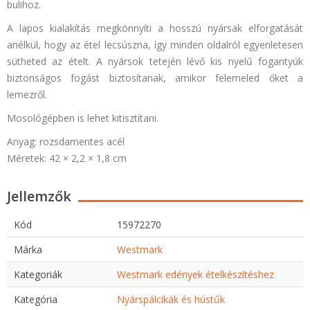
bulihoz.
A lapos kialakítás megkönnyíti a hosszú nyársak elforgatását
anélkül, hogy az étel lecsúszna, így minden oldalról egyenletesen
sütheted az ételt. A nyársok tetején lévő kis nyelű fogantyúk
biztonságos fogást biztosítanak, amikor felemeled őket a
lemezről.
Mosológépben is lehet kitisztítani.
Anyag: rozsdamentes acél
Méretek: 42 × 2,2 × 1,8 cm
Jellemzők
Kód
15972270
Márka
Westmark
Kategoriák
Westmark edények ételkészítéshez
Kategória
Nyárspálcikák és hústűk