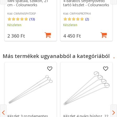
Mini spatula, szilikon, 21
4 darabos serpenyővédő
cm - Colourworks
tartó készlet - Colourworks
Kód: CWMINISPATDISP
Kód: CWPANPROTPK4
(13)
(2)
Készleten
Készleten
2 360 Ft
4 450 Ft
Más termékek ugyanabból a kategóriából
Készlet 3 rozsdamentes
Készlet 4 nyárs húshoz, 22