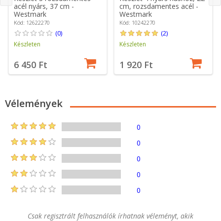
acél nyárs, 37 cm -
cm, rozsdamentes acél -
Westmark
Westmark
Kód: 12622270
Kód: 10242270
(0)
(2)
Készleten
Készleten
6 450 Ft
1 920 Ft
Vélemények
0
0
0
0
0
Csak regisztrált felhasználók írhatnak véleményt, akik