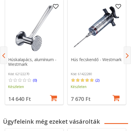
Húskalapács, alumínium -
Hús fecskendő - Westmark
Westmark
Kód: 62122270
Kód: 61422280
(0)
(2)
Készleten
Készleten
14 640 Ft
7 670 Ft
Ügyfeleink még ezeket vásárolták