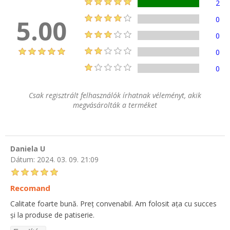
2
5.00
0
0
0
0
Csak regisztrált felhasználók írhatnak véleményt, akik
megvásárolták a terméket
Daniela U
Dátum:
2024. 03. 09. 21:09
Recomand
Calitate foarte bună. Preț convenabil. Am folosit ața cu succes
și la produse de patiserie.