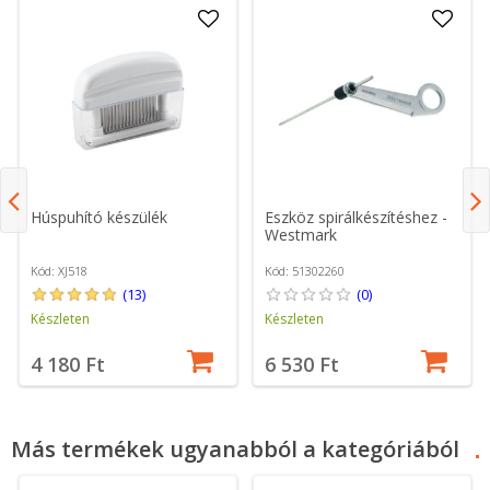
Húspuhító készülék
Eszköz spirálkészítéshez -
Westmark
Kód: XJ518
Kód: 51302260
(13)
(0)
Készleten
Készleten
4 180 Ft
6 530 Ft
Más termékek ugyanabból a kategóriából