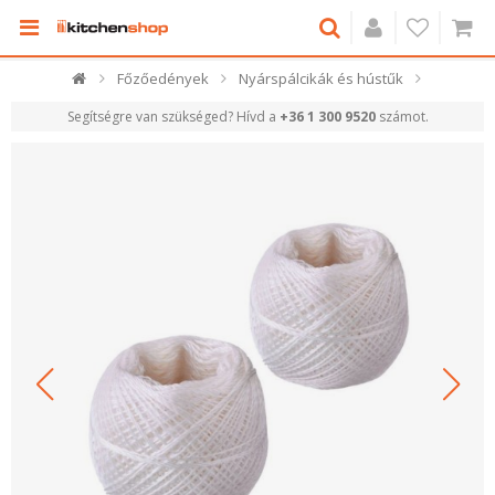
Főzőedények
Nyárspálcikák és hústűk
Segítségre van szükséged? Hívd a
+36 1 300 9520
számot.