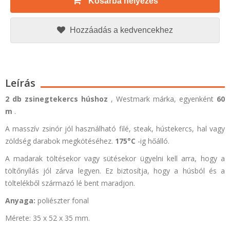
Kosárba helyezés
Hozzáadás a kedvencekhez
Leírás
2 db zsinegtekercs
húshoz
, Westmark márka, egyenként
60
m
.
A masszív zsinór jól használható filé, steak, hústekercs, hal vagy
zöldség darabok megkötéséhez.
175°C
-ig hőálló.
A madarak töltésekor vagy sütésekor ügyelni kell arra, hogy a
töltőnyílás jól zárva legyen. Ez biztosítja, hogy a húsból és a
töltelékből származó lé bent maradjon.
Anyaga:
poliészter fonal
Mérete: 35 x 52 x 35 mm.