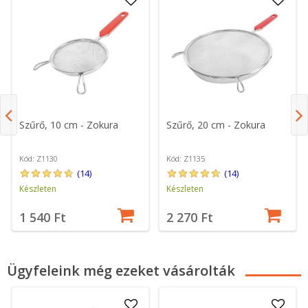
Szűrő, 10 cm - Zokura
Szűrő, 20 cm - Zokura
Kód: Z1130
Kód: Z1135
(14)
(14)
Készleten
Készleten
1 540 Ft
2 270 Ft
Ügyfeleink még ezeket vásárolták