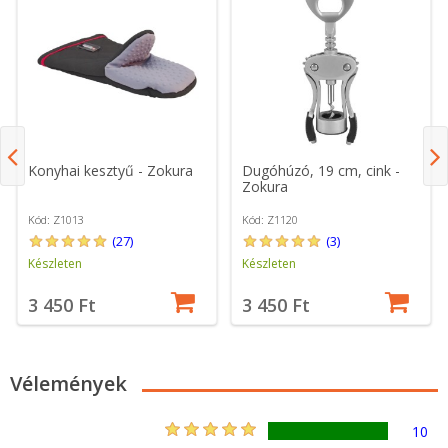
Konyhai kesztyű - Zokura
Dugóhúzó, 19 cm, cink -
Zokura
Kód: Z1013
Kód: Z1120
(27)
(3)
Készleten
Készleten
3 450 Ft
3 450 Ft
Vélemények
10