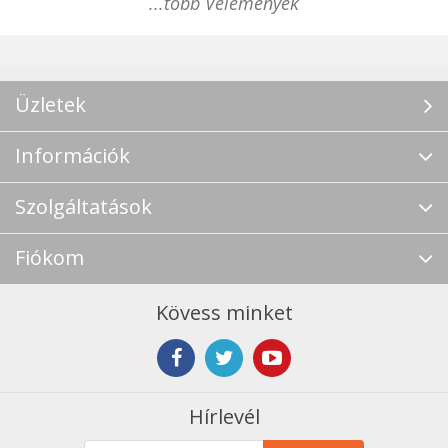
...több Vélemények
Üzletek
Információk
Szolgáltatások
Fiókom
Kövess minket
Hírlevél