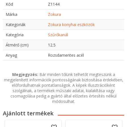
Kód
Z1144
Márka
Zokura
Kategoriák
Zokura konyhai eszközök
Kategória
Szűrőkanál
Átmérő (cm)
12.5
Anyag
Rozsdamentes acél
Megjegyzés:
Bár minden tőlünk telhetőt megteszünk a
megjelenített információk pontosságának biztosítása érdekében,
előfordulhatnak pontatlanságok. A képek illusztrációként
szolgálnak, a termékek műszaki adatai, kialakítása vagy
csomagolása pedig a gyártó által előzetes értesítés nélkül
módosulhat.
Ajánlott termékek