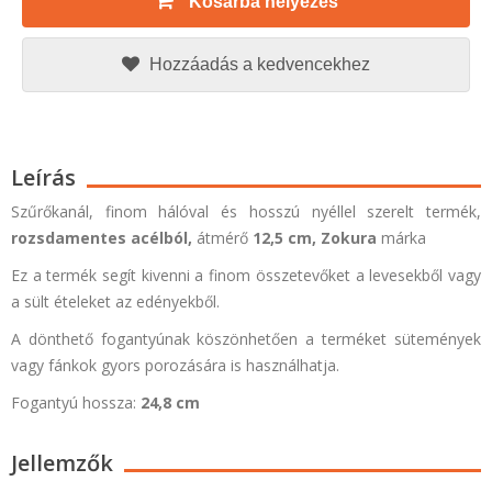
Kosárba helyezés
Hozzáadás a kedvencekhez
Leírás
Szűrőkanál
, finom hálóval és hosszú nyéllel szerelt termék,
rozsdamentes acélból,
átmérő
12,5 cm,
Zokura
márka
Ez a termék segít kivenni a finom összetevőket a levesekből vagy
a sült ételeket az edényekből.
A dönthető fogantyúnak köszönhetően a terméket sütemények
vagy fánkok gyors porozására is használhatja.
Fogantyú hossza:
24,8 cm
Jellemzők