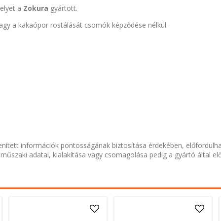
melyet a
Zokura
gyártott.
 vagy a kakaópor rostálását csomók képződése nélkül.
nített információk pontosságának biztosítása érdekében, előfordulh
 műszaki adatai, kialakítása vagy csomagolása pedig a gyártó által el