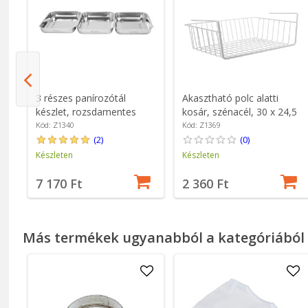
3 részes panírozótál
Akasztható polc alatti
készlet, rozsdamentes
kosár, szénacél, 30 x 24,5
acél, 15x22x3 cm - Zokura
x 10 cm - Zokura
Kód: Z1340
Kód: Z1369
(2)
(0)
Készleten
Készleten
7 170 Ft
2 360 Ft
Más termékek ugyanabból a kategóriából