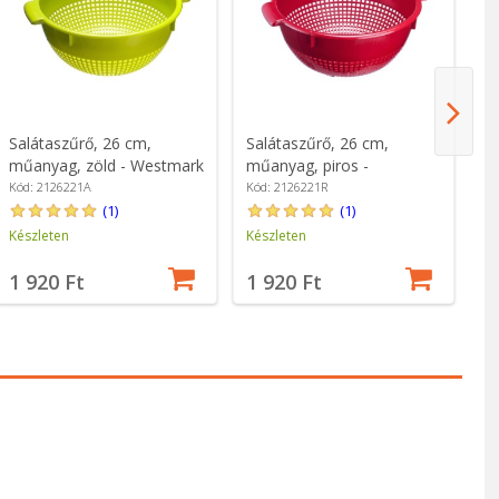
Salátaszűrő, 26 cm,
Salátaszűrő, 26 cm,
Sz
műanyag, zöld - Westmark
műanyag, piros -
ro
Westmark
Zw
Kód: 2126221A
Kód: 2126221R
Kó
(1)
(1)
Készleten
Készleten
Ké
1 920 Ft
1 920 Ft
1