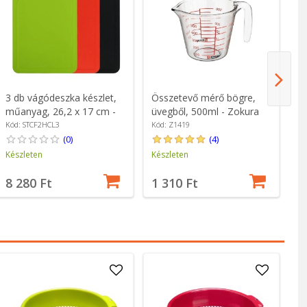
3 db vágódeszka készlet,
Összetevő mérő bögre,
2 
műanyag, 26,2 x 17 cm -
üvegből, 500ml - Zokura
és
Candl
Kód: STCF2HCL3
Kód: Z1419
Kó
(0)
(4)
Készleten
Készleten
Ké
8 280 Ft
1 310 Ft
2