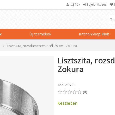
Új fiók
Bejelentkezés
k
Új termékek
KitchenShop Klub
k
Lisztszita, rozsdamentes acél, 25 cm - Zokura
Lisztszita, roz
Zokura
Kód: Z1508
Készleten