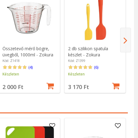
Összetevő mérő bögre,
2 db szilikon spatula
Ál
üvegből, 1000ml - Zokura
készlet - Zokura
ro
16
Kód: Z1418
Kód: Z1399
Kó
(4)
(6)
Készleten
Készleten
Ké
2 000 Ft
3 170 Ft
3