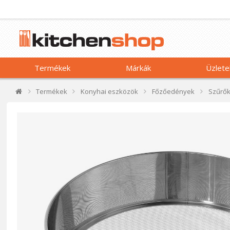
Termékek
Márkák
Üzlete
Termékek
Konyhai eszközök
Főzőedények
Szűrő