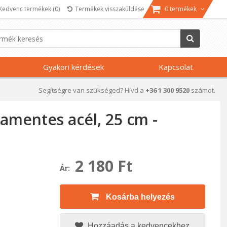
Kedvenc termékek
(0)
Termékek visszaküldése
0 termékek
Gyakori kérdések
Kapcsolat
Segítségre van szükséged? Hívd a
+36 1 300 9520
számot.
sdamentes acél, 25 cm -
2 180 Ft
Ár:
Kosárba helyezés
Hozzáadás a kedvencekhez