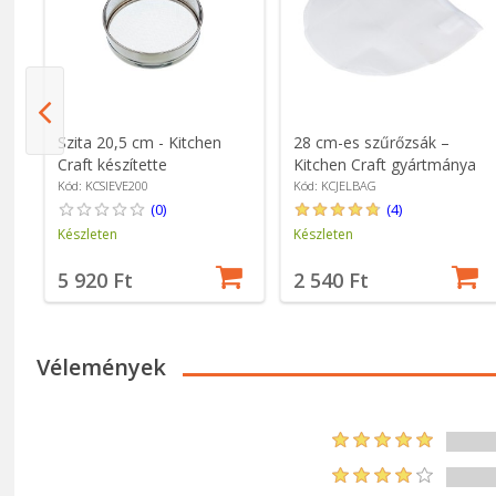
Szita 20,5 cm - Kitchen
28 cm-es szűrőzsák –
Craft készítette
Kitchen Craft gyártmánya
Kód: KCSIEVE200
Kód: KCJELBAG
(0)
(4)
Készleten
Készleten
5 920 Ft
2 540 Ft
Vélemények