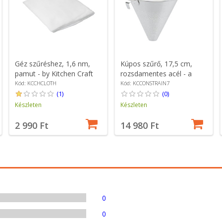
Géz szűréshez, 1,6 nm,
Kúpos szűrő, 17,5 cm,
pamut - by Kitchen Craft
rozsdamentes acél - a
Kitchen Craft cégtől
Kód: KCCHCLOTH
Kód: KCCONSTRAIN7
(1)
(0)
Készleten
Készleten
2 990 Ft
14 980 Ft
0
0