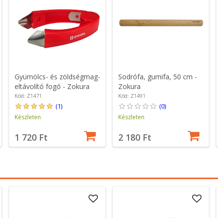
Gyümölcs- és zöldségmag-
Sodrófa, gumifa, 50 cm -
eltávolító fogó - Zokura
Zokura
Kód: Z1471
Kód: Z1491
(1)
(0)
Készleten
Készleten
1 720 Ft
2 180 Ft