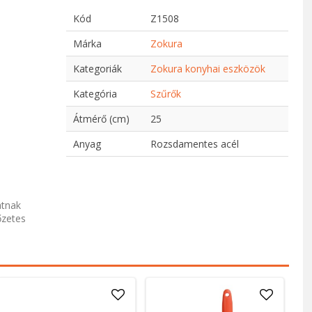
Kód
Z1508
Márka
Zokura
Kategoriák
Zokura konyhai eszközök
Kategória
Szűrők
Átmérő (cm)
25
Anyag
Rozsdamentes acél
atnak
őzetes