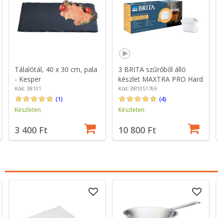
Tálalótál, 40 x 30 cm, pala
3 BRITA szűrőből álló
- Kesper
készlet MAXTRA PRO Hard
Water Expert
Kód: 38101
Kód: BR1051769
(1)
(4)
Készleten
Készleten
3 400 Ft
10 800 Ft