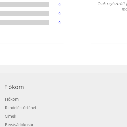
Csak regisztrált
0
me
0
0
Fiókom
Fiókom
Rendeléstörténet
Címek
Bevásárlókosár