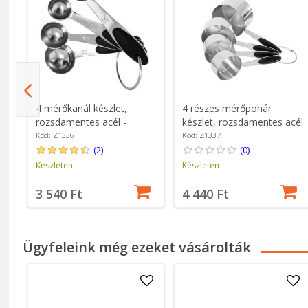
 -
4 mérőkanál készlet,
4 részes mérőpohár
rozsdamentes acél -
készlet, rozsdamentes acél
Zokura
- Zokura
Kód: Z1336
Kód: Z1337
(2)
(0)
Készleten
Készleten
3 540 Ft
4 440 Ft
Ügyfeleink még ezeket vásárolták