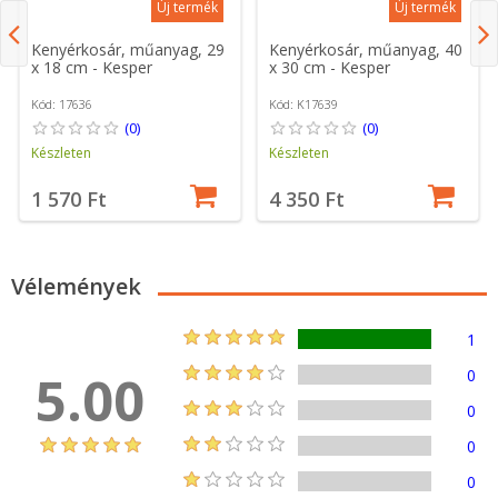
Új termék
Új termék
Kenyérkosár, műanyag, 29
Kenyérkosár, műanyag, 40
x 18 cm - Kesper
x 30 cm - Kesper
Kód: 17636
Kód: K17639
(0)
(0)
Készleten
Készleten
1 570 Ft
4 350 Ft
Vélemények
1
5.00
0
0
0
0