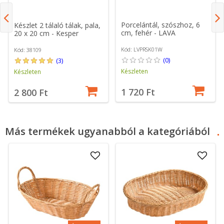
Porcelántál, szószhoz, 6
Készlet 2 tálaló tálak, pala,
cm, fehér - LAVA
20 x 20 cm - Kesper
Kód: LVPRSK01W
Kód: 38109
(0)
(3)
Készleten
Készleten
1 720 Ft
2 800 Ft
Más termékek ugyanabból a kategóriából