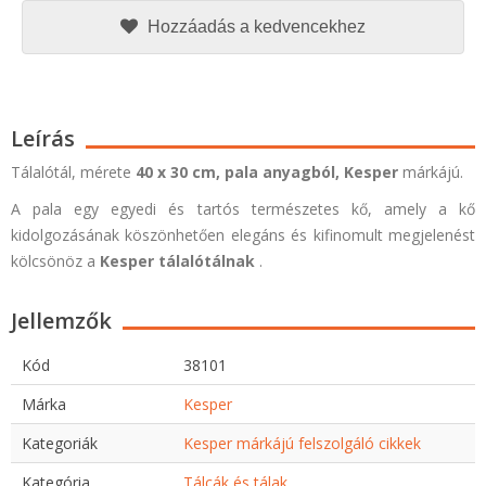
Hozzáadás a kedvencekhez
Leírás
Tálalótál, mérete
40 x 30 cm,
pala anyagból, Kesper
márkájú.
A pala egy egyedi és tartós természetes kő, amely a kő
kidolgozásának köszönhetően elegáns és kifinomult megjelenést
kölcsönöz a
Kesper tálalótálnak
.
Jellemzők
Kód
38101
Márka
Kesper
Kategoriák
Kesper márkájú felszolgáló cikkek
Kategória
Tálcák és tálak