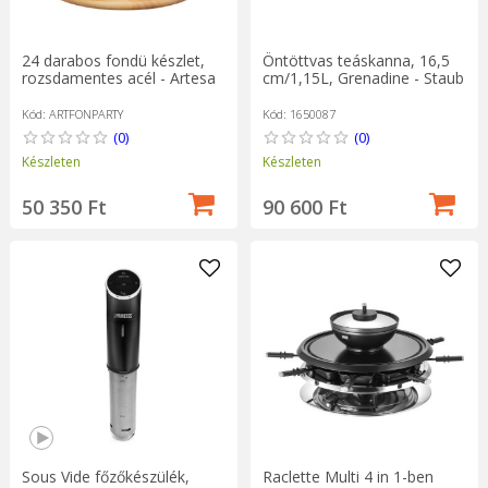
24 darabos fondü készlet,
Öntöttvas teáskanna, 16,5
rozsdamentes acél - Artesa
cm/1,15L, Grenadine - Staub
Kód: ARTFONPARTY
Kód: 1650087
(0)
(0)
Készleten
Készleten
50 350 Ft
90 600 Ft
Sous Vide főzőkészülék,
Raclette Multi 4 in 1-ben