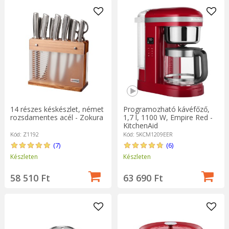
14 részes késkészlet, német
Programozható kávéfőző,
rozsdamentes acél - Zokura
1,7 l, 1100 W, Empire Red -
KitchenAid
Kód: Z1192
Kód: 5KCM1209EER
(7)
(6)
Készleten
Készleten
58 510 Ft
63 690 Ft