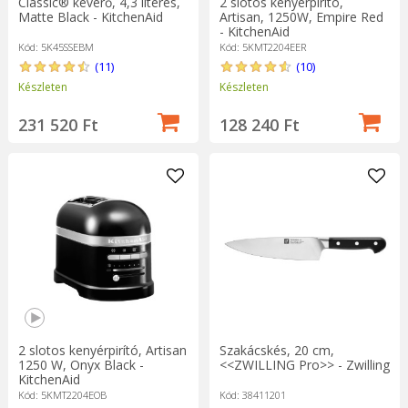
Classic® keverő, 4,3 literes,
2 slotos kenyérpirító,
Matte Black - KitchenAid
Artisan, 1250W, Empire Red
- KitchenAid
Kód: 5K45SSEBM
Kód: 5KMT2204EER
(11)
(10)
Készleten
Készleten
231 520 Ft
128 240 Ft
2 slotos kenyérpirító, Artisan
Szakácskés, 20 cm,
1250 W, Onyx Black -
<<ZWILLING Pro>> - Zwilling
KitchenAid
Kód: 5KMT2204EOB
Kód: 38411201