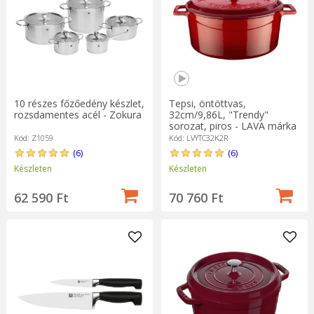
10 részes főzőedény készlet,
Tepsi, öntöttvas,
rozsdamentes acél - Zokura
32cm/9,86L, "Trendy"
sorozat, piros - LAVA márka
Kód: Z1059
Kód: LVYTC32K2R
(6)
(6)
Készleten
Készleten
62 590 Ft
70 760 Ft