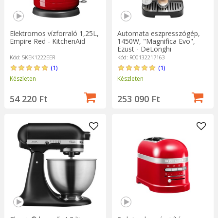
Elektromos vízforraló 1,25L,
Automata eszpresszógép,
Empire Red - KitchenAid
1450W, "Magnifica Evo",
Ezüst - DeLonghi
Kód: 5KEK1222EER
Kód: RO0132217163
(1)
(1)
Készleten
Készleten
54 220 Ft
253 090 Ft