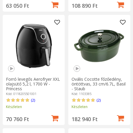
63 050 Ft
108 890 Ft
Forró levegős Aerofryer XXL
Ovális Cocotte főzőedény,
olajsütő 5,2 l, 1700 W -
öntöttvas, 33 cm/6.7L, Basil
Princess
- Staub
Kód: 0118205501001
Kód: 1103385
(2)
(2)
Készleten
Készleten
70 760 Ft
182 940 Ft