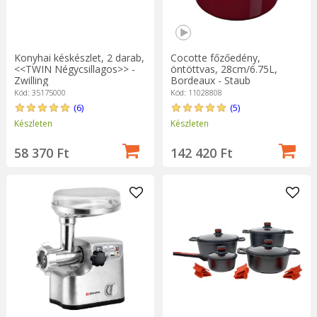
Konyhai késkészlet, 2 darab,
Cocotte főzőedény,
<<TWIN Négycsillagos>> -
öntöttvas, 28cm/6.75L,
Zwilling
Bordeaux - Staub
Kód: 35175000
Kód: 11028808
(6)
(5)
Készleten
Készleten
58 370 Ft
142 420 Ft