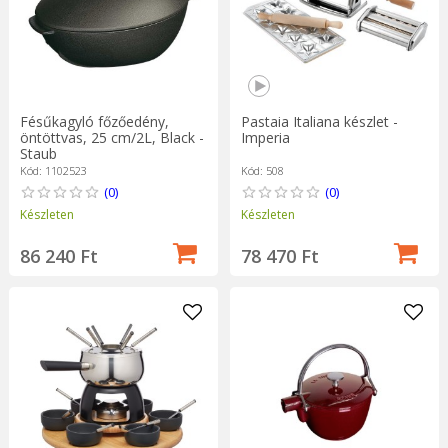
Fésűkagyló főzőedény,
Pastaia Italiana készlet -
öntöttvas, 25 cm/2L, Black -
Imperia
Staub
Kód: 1102523
Kód: 508
(0)
(0)
Készleten
Készleten
86 240 Ft
78 470 Ft