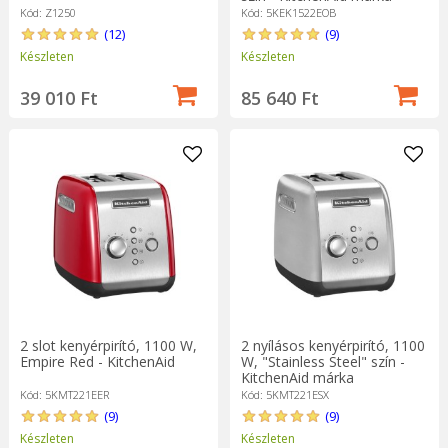
Kód: Z1250
Kód: 5KEK1522EOB
(12)
(9)
Készleten
Készleten
39 010 Ft
85 640 Ft
2 slot kenyérpirító, 1100 W,
2 nyílásos kenyérpirító, 1100
Empire Red - KitchenAid
W, "Stainless Steel" szín -
KitchenAid márka
Kód: 5KMT221EER
Kód: 5KMT221ESX
(9)
(9)
Készleten
Készleten