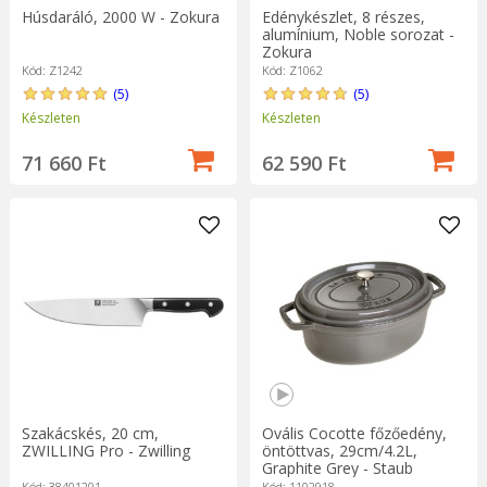
Húsdaráló, 2000 W - Zokura
Edénykészlet, 8 részes,
alumínium, Noble sorozat -
Zokura
Kód: Z1242
Kód: Z1062
(5)
(5)
Készleten
Készleten
71 660 Ft
62 590 Ft
Szakácskés, 20 cm,
Ovális Cocotte főzőedény,
ZWILLING Pro - Zwilling
öntöttvas, 29cm/4.2L,
Graphite Grey - Staub
Kód: 38401201
Kód: 1102918