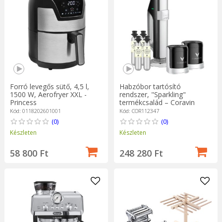
Forró levegős sütő, 4,5 l,
Habzóbor tartósító
1500 W, Aerofryer XXL -
rendszer, "Sparkling"
Princess
termékcsalád – Coravin
Kód: 0118202601001
Kód: COR112347
(0)
(0)
Készleten
Készleten
58 800 Ft
248 280 Ft