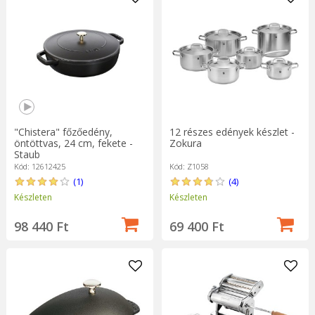
"Chistera" főzőedény,
12 részes edények készlet -
öntöttvas, 24 cm, fekete -
Zokura
Staub
Kód: 12612425
Kód: Z1058
(1)
(4)
Készleten
Készleten
98 440 Ft
69 400 Ft