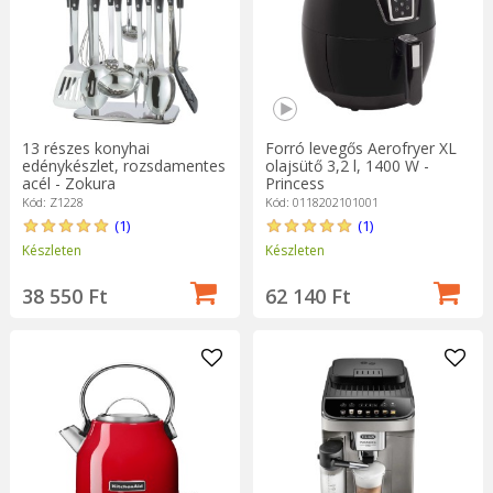
13 részes konyhai
Forró levegős Aerofryer XL
edénykészlet, rozsdamentes
olajsütő 3,2 l, 1400 W -
acél - Zokura
Princess
Kód: Z1228
Kód: 0118202101001
(1)
(1)
Készleten
Készleten
38 550 Ft
62 140 Ft