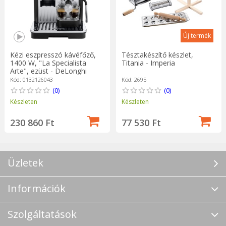
Új termék
Kézi eszpresszó kávéfőző,
Tésztakészítő készlet,
1400 W, "La Specialista
Titania - Imperia
Arte", ezüst - DeLonghi
Kód: 0132126043
Kód: 2695
(0)
(0)
Készleten
Készleten
230 860 Ft
77 530 Ft
Üzletek
Információk
Szolgáltatások