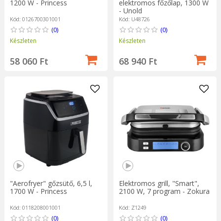
1200 W - Princess
elektromos főzőlap, 1300 W
- Unold
Kód: 0126700301001
Kód: U48726
(0)
(0)
Készleten
Készleten
58 060 Ft
68 940 Ft
"Aerofryer" gőzsütő, 6,5 l,
Elektromos grill, "Smart",
1700 W - Princess
2100 W, 7 program - Zokura
Kód: 0118208001001
Kód: Z1249
(0)
(0)