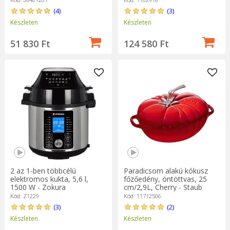
(4)
(3)
Készleten
Készleten
51 830 Ft
124 580 Ft
2 az 1-ben többcélú
Paradicsom alakú kókusz
elektromos kukta, 5,6 l,
főzőedény, öntöttvas, 25
1500 W - Zokura
cm/2,9L, Cherry - Staub
Kód: Z1229
Kód: 11712506
(3)
(2)
Készleten
Készleten