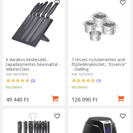
6 darabos késkészlet,
7 részes rozsdamentes acél
tapadásmentes bevonattal -
főzőedénykészlet, "Essence"
MasterClass
- Zwilling
Kód: MCKNB55
Kód: 66220003
(2)
(1)
Készleten
Készleten
49 440 Ft
126 090 Ft