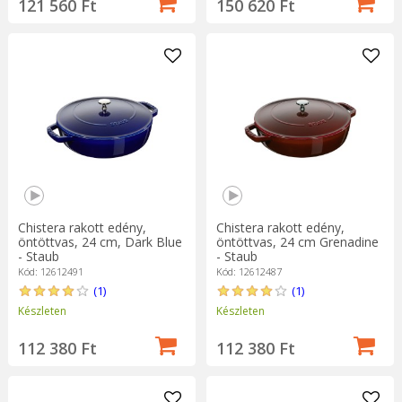
121 560 Ft
150 620 Ft
Chistera rakott edény,
Chistera rakott edény,
öntöttvas, 24 cm, Dark Blue
öntöttvas, 24 cm Grenadine
- Staub
- Staub
Kód: 12612491
Kód: 12612487
(1)
(1)
Készleten
Készleten
112 380 Ft
112 380 Ft