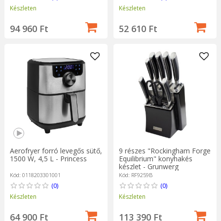
Készleten
Készleten
94 960 Ft
52 610 Ft
Aerofryer forró levegős sütő,
9 részes "Rockingham Forge
1500 W, 4,5 L - Princess
Equilibrium" konyhakés
készlet - Grunwerg
Kód: 0118203301001
Kód: RF9259B
(0)
(0)
Készleten
Készleten
64 900 Ft
113 390 Ft