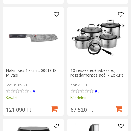
Nakiri kés 17 cm 5000FCD -
10 részes edénykészlet,
Miyabi
rozsdamentes acél - Zokura
Kód: 34685171
Kód: Z1254
(0)
(0)
Készleten
Készleten
121 090 Ft
67 520 Ft