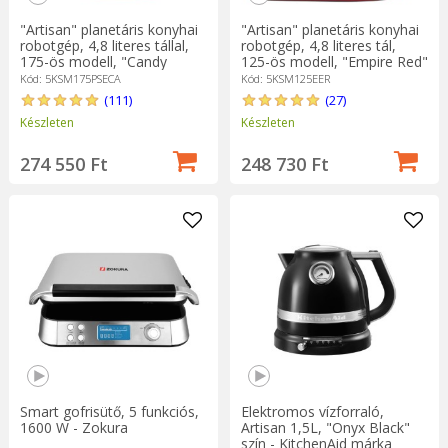
"Artisan" planetáris konyhai
"Artisan" planetáris konyhai
robotgép, 4,8 literes tállal,
robotgép, 4,8 literes tál,
175-ös modell, "Candy
125-ös modell, "Empire Red"
Apple" - KitchenAid
- KitchenAid
Kód: 5KSM175PSECA
Kód: 5KSM125EER
(111)
(27)
Készleten
Készleten
274 550 Ft
248 730 Ft
Smart gofrisütő, 5 funkciós,
Elektromos vízforraló,
1600 W - Zokura
Artisan 1,5L, "Onyx Black"
szín - KitchenAid márka