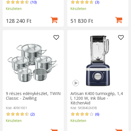
(10)
(3)
Készleten
Készleten
128 240 Ft
51 830 Ft
9 részes edénykészlet, TWIN
Artisan K400 turmixgép, 1,4
Classic - Zwilling
l, 1200 W, Ink Blue -
KitchenAid
Kód: 40901001
Kód: 5KSB4026EIB
(2)
(6)
Készleten
Készleten