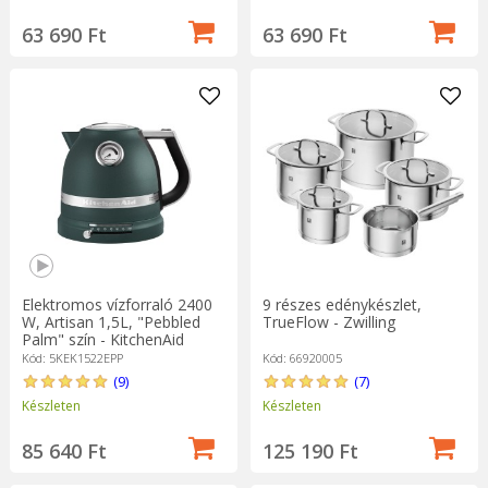
63 690 Ft
63 690 Ft
Elektromos vízforraló 2400
9 részes edénykészlet,
W, Artisan 1,5L, "Pebbled
TrueFlow - Zwilling
Palm" szín - KitchenAid
márka
Kód: 5KEK1522EPP
Kód: 66920005
(9)
(7)
Készleten
Készleten
85 640 Ft
125 190 Ft