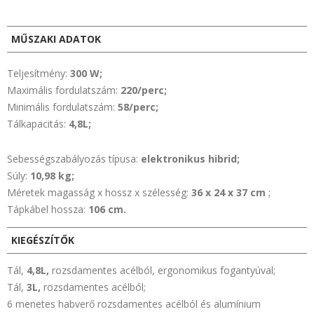
MŰSZAKI ADATOK
Teljesítmény:
300 W;
Maximális fordulatszám:
220/perc;
Minimális fordulatszám:
58/perc;
Tálkapacitás:
4,8L;
Sebességszabályozás típusa:
elektronikus hibrid;
Súly:
10,98 kg;
Méretek magasság x hossz x szélesség:
36 x 24 x 37 cm
;
Tápkábel hossza:
106 cm.
KIEGÉSZÍTŐK
Tál,
4,8L,
rozsdamentes acélból, ergonomikus fogantyúval;
Tál,
3L,
rozsdamentes acélból;
6 menetes habverő rozsdamentes acélból és alumínium