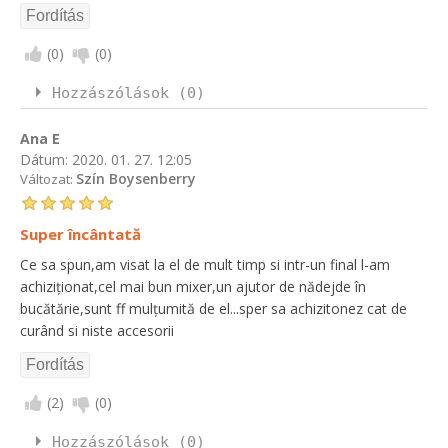
(
0
)
(
0
)
Hozzászólások (0)
Ana E
Dátum:
2020. 01. 27. 12:05
Szín Boysenberry
Változat:
Super încântată
Ce sa spun,am visat la el de mult timp si intr-un final l-am
achiziționat,cel mai bun mixer,un ajutor de nădejde în
bucătărie,sunt ff mulțumită de el...sper sa achizitonez cat de
curând si niste accesorii
(
2
)
(
0
)
Hozzászólások (0)