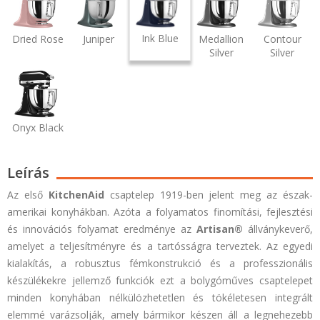
Ink Blue
Dried Rose
Juniper
Medallion
Contour
Silver
Silver
Onyx Black
Leírás
Az első
KitchenAid
csaptelep 1919-ben jelent meg az észak-
amerikai konyhákban. Azóta a folyamatos finomítási, fejlesztési
és innovációs folyamat eredménye az
Artisan®
állványkeverő,
amelyet a teljesítményre és a tartósságra terveztek.
Az egyedi
kialakítás, a robusztus fémkonstrukció és a professzionális
készülékekre jellemző funkciók ezt a bolygóműves csaptelepet
minden konyhában nélkülözhetetlen és tökéletesen integrált
elemmé varázsolják, amely bármikor készen áll a legnehezebb