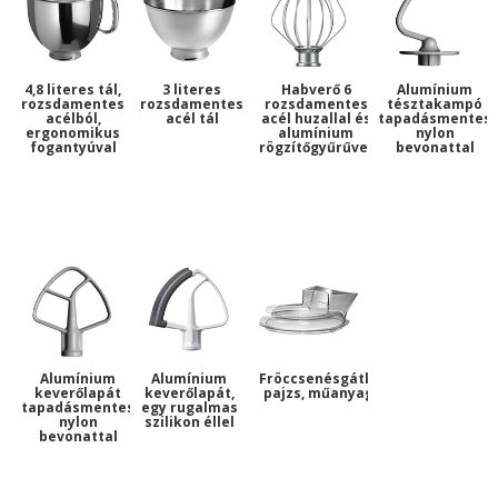
4,8 literes tál,
3 literes
Habverő 6
Alumínium
rozsdamentes
rozsdamentes
rozsdamentes
tésztakampó
acélból,
acél tál
acél huzallal és
tapadásmentes
ergonomikus
alumínium
nylon
fogantyúval
rögzítőgyűrűvel
bevonattal
Alumínium
Alumínium
Fröccsenésgátló
keverőlapát
keverőlapát,
pajzs, műanyag
tapadásmentes
egy rugalmas
nylon
szilikon éllel
bevonattal