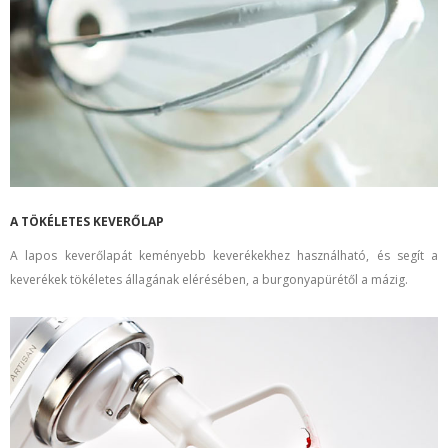
A TÖKÉLETES KEVERŐLAP
A lapos keverőlapát keményebb keverékekhez használható, és segít a
keverékek tökéletes állagának elérésében, a burgonyapürétől a mázig.