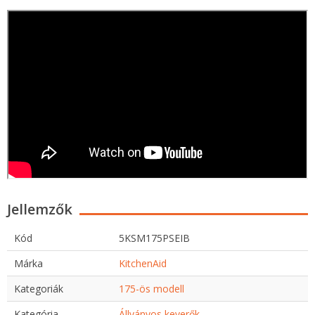
Jellemzők
Kód
5KSM175PSEIB
Márka
KitchenAid
Kategoriák
175-ös modell
Kategória
Állványos keverők