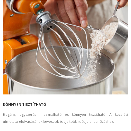
KÖNNYEN TISZTÍTHATÓ
Elegáns, egyszerűen használható és könnyen tisztítható. A kezelési
útmutató elolvasásának kevesebb ideje több időt jelent a főzéshez.