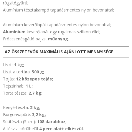
rögzítőgyűrű;
Alumínium tésztakampó tapadásmentes nylon bevonattal;
Alumínium keverőlapát tapadásmentes nylon bevonattal;
Alumínium
keverőlapát egy rugalmas szilikon éllel;
Fröccsenésgátló pajzs,
műanyag.
AZ ÖSSZETEVŐK MAXIMÁLIS AJÁNLOTT MENNYISÉGE
Liszt:
1 kg;
Liszt a tortára:
500 g;
Tojás:
12 közepes tojás;
Tejszínhab:
1 L;
Torta tészta:
2,7 kg;
Kenyértészta:
2 kg;
Burgonyapüré:
3,2 kg;
Sütitészta (5 cm):
108 darabhoz;
A tészta körülbelül
4 perc alatt elkészül.