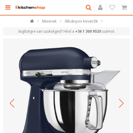
Mixerek
Állványos keverők
Segítségre van szükséged? Hívd a
+36 1 300 9520
számot.