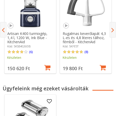
Artisan K400 turmixgép,
Rugalmas keverőlapát 4,3
1,4 l, 1200 W, Ink Blue -
L-es és 4,8 literes tálhoz,
KitchenAid
fémből - KitchenAid
Kód: 5KSB4026EIB
Kód: 5KFE5T
(6)
(8)
Készleten
Készleten
150 620 Ft
19 800 Ft
Ügyfeleink még ezeket vásárolták