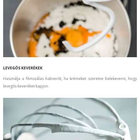
LEVEGŐS KEVERÉKEK
Használja a fémszálas habverőt, ha krémeket szeretne belekeverni, hogy
levegős keveréket kapjon.