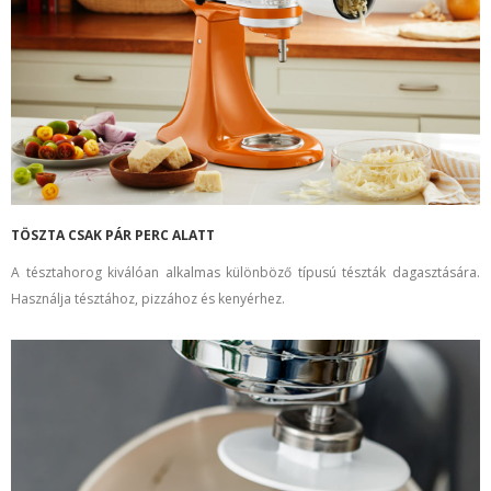
TÖSZTA CSAK PÁR PERC ALATT
A tésztahorog kiválóan alkalmas különböző típusú tészták dagasztására.
Használja tésztához, pizzához és kenyérhez.