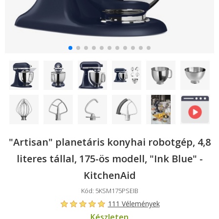
"Artisan" planetáris konyhai robotgép, 4,8
literes tállal, 175-ös modell, "Ink Blue" -
KitchenAid
Kód: 5KSM175PSEIB
111 Vélemények
Készleten