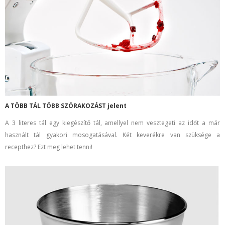
A TÖBB TÁL TÖBB SZÓRAKOZÁST jelent
A 3 literes tál egy kiegészítő tál, amellyel nem vesztegeti az időt a már
használt tál gyakori mosogatásával. Két keverékre van szüksége a
recepthez? Ezt meg lehet tenni!