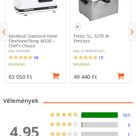
Késélező Diamond Hone
Fritőz, 5L, 3270 W -
FlexHone/Strop M320 –
Princess
Chef's Choice
Kód: 03200M0
Kód: 0118500001001
(6)
(1)
Készleten
Készleten
63 050 Ft
49 440 Ft
Vélemények
107
4.95
3
1