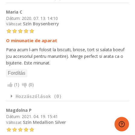
Maria C
Dátum:
2020. 07. 13. 14:10
Szín Boysenberry
Változat:
O minunatie de aparat
Pana acum l-am folosit la biscuiti, briose, tort si salata boeuf
(cu accesoriul pentru maruntire). Merge perfect si arata ca o
bijuterie. Este minunat.
(
1
)
(
0
)
Hozzászólások (0)
Magdolna P
Dátum:
2021. 04. 19. 15:41
Szín Medallion Silver
Változat: