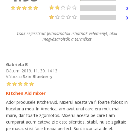
0
0
Csak regisztrált felhasználók írhatnak véleményt, akik
megvásárolták a terméket
Gabriela B
Dátum:
2019. 11. 30. 14:13
Szín Blueberry
Változat:
KItchen Aid mixer
Ador produsele KitchenAid. Mixerul acesta va fi foarte folosit in
bucataria mea. In America, am avut unul care era mult mai
mare, dar foarte zgomotos. Mixerul acesta pe care l-am
cumparat acum cateva zile este silentios, stabil, nu se zgaltaie
pe masa, si isi face treaba perfect. Sunt incantata de el.