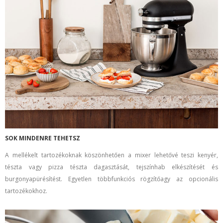
SOK MINDENRE TEHETSZ
A mellékelt tartozékoknak köszönhetően a mixer lehetővé teszi kenyér,
tészta vagy pizza tészta dagasztását, tejszínhab elkészítését és
burgonyapürésítést. Egyetlen többfunkciós rögzítőagy az opcionális
tartozékokhoz.