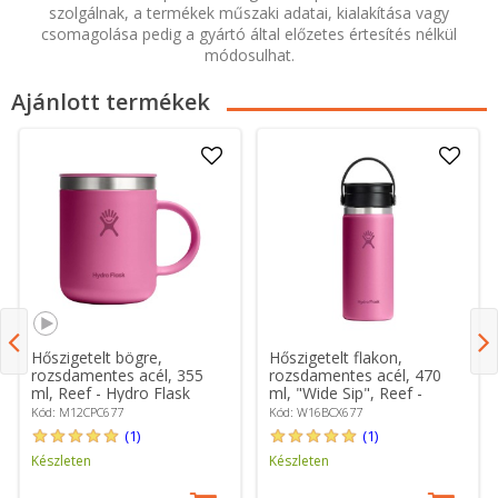
szolgálnak, a termékek műszaki adatai, kialakítása vagy
csomagolása pedig a gyártó által előzetes értesítés nélkül
módosulhat.
Ajánlott termékek
Hőszigetelt bögre,
Hőszigetelt flakon,
rozsdamentes acél, 355
rozsdamentes acél, 470
ml, Reef - Hydro Flask
ml, "Wide Sip", Reef -
Hydro Flask
Kód: M12CPC677
Kód: W16BCX677
(1)
(1)
Készleten
Készleten