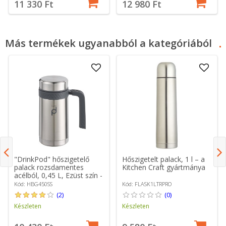
11 330 Ft
12 980 Ft
Más termékek ugyanabból a kategóriából
"DrinkPod" hőszigetelő
Hőszigetelt palack, 1 l – a
palack rozsdamentes
Kitchen Craft gyártmánya
acélból, 0,45 L, Ezüst szín -
Grunwerg
Kód: HBG450SS
Kód: FLASK1LTRPRO
(2)
(0)
Készleten
Készleten