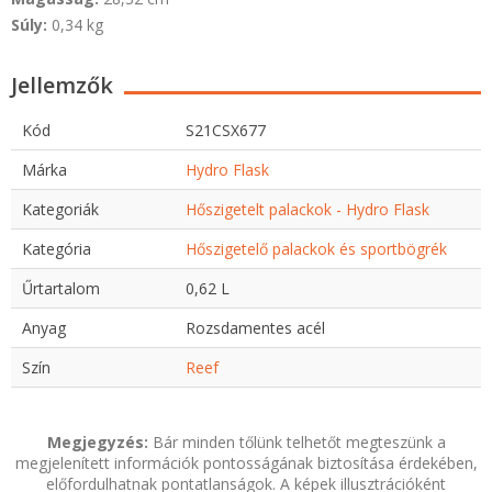
Súly:
0,34 kg
Jellemzők
Kód
S21CSX677
Márka
Hydro Flask
Kategoriák
Hőszigetelt palackok - Hydro Flask
Kategória
Hőszigetelő palackok és sportbögrék
Űrtartalom
0,62 L
Anyag
Rozsdamentes acél
Szín
Reef
Megjegyzés:
Bár minden tőlünk telhetőt megteszünk a
megjelenített információk pontosságának biztosítása érdekében,
előfordulhatnak pontatlanságok. A képek illusztrációként