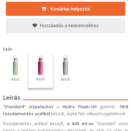
Kosárba helyezés
Hozzáadás a kedvencekhez
Szín:
Reef
Aloe
Birch
Leírás
“Standard”
vízpalackot
a
Hydro Flask-tól
gyártott,
18/8
rozsdamentes acélból
készült, dupla falú vákuumszigeteléssel.
Rozsdamentes acélból készült,
a 620 ml-es
“Standard”
vizes
palack a legtöbb pohártartóhoz illeszkedik, és akár 24 órán át