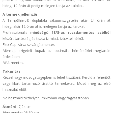
hideg, 12 órán át pedig melegen tartja az italokat.
A termék jellemzői
A TempShield® duplafalú vákuumszigetelés akár 24 órán át
hideg, akár 12 órán át is melegen tartja az italokat;
Professzionális
minőségű 18/8-as rozsdamentes acélból
készült tartósság és tiszta íz miatt, ízátvitel nélkül;
Flex Cap
zárva szivárgásmentes;
Méhsejt szigetelt kupak az optimális hőmérséklet-megtartás
érdekében;
BPA-mentes.
Takarítás
Kézzel vagy mosogatógépben is lehet tisztítani. Kerüld a fehérítőt
vagy klórt tartalmazó tisztító termékeket. Mosd meg az első
használat előtt.
Ne használd tűzhelyen, mikróban vagy fagyasztóban.
Átmérő:
7,24 cm
Magasság:
28,32 cm