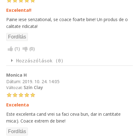
Excelenta!!
Paine iese senzational, se coace foarte bine! Un produs de o
calitate ridicata!
(
1
)
(
0
)
Hozzászólások (0)
Monica H
Dátum:
2019. 10. 24. 14:05
Szín Clay
Változat:
Excelenta
Este excelenta cand vrei sa faci ceva bun, dar in cantitate
mica:). Coace extrem de bine!