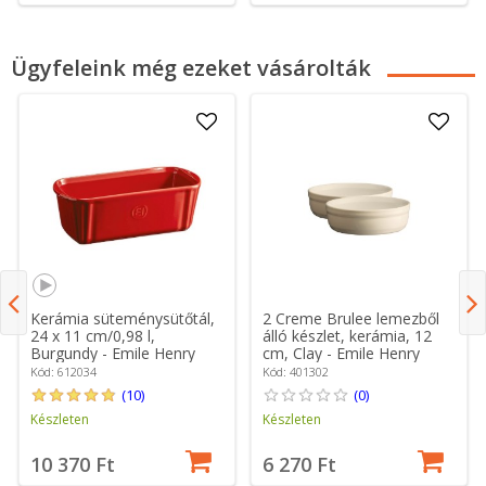
Ügyfeleink még ezeket vásárolták
Kerámia süteménysütőtál,
2 Creme Brulee lemezből
24 x 11 cm/0,98 l,
álló készlet, kerámia, 12
Burgundy - Emile Henry
cm, Clay - Emile Henry
Kód: 612034
Kód: 401302
(10)
(0)
Készleten
Készleten
10 370 Ft
6 270 Ft