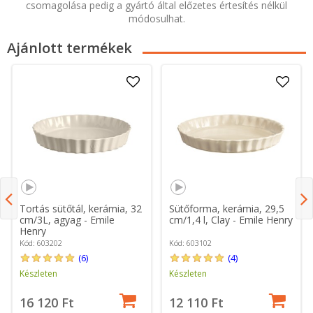
csomagolása pedig a gyártó által előzetes értesítés nélkül
módosulhat.
Ajánlott termékek
Tortás sütőtál, kerámia, 32
Sütőforma, kerámia, 29,5
cm/3L, agyag - Emile
cm/1,4 l, Clay - Emile Henry
Henry
Kód: 603202
Kód: 603102
(6)
(4)
Készleten
Készleten
16 120 Ft
12 110 Ft