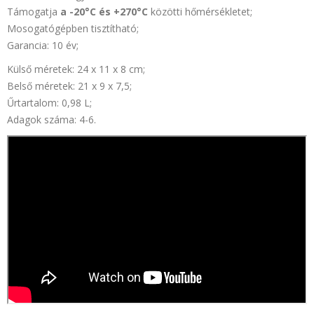
Támogatja
a -20°C és +270°C
közötti hőmérsékletet;
Mosogatógépben tisztítható;
Garancia: 10 év;
Külső méretek: 24 x 11 x 8 cm;
Belső méretek: 21 x 9 x 7,5;
Űrtartalom: 0,98 L;
Adagok száma: 4-6.