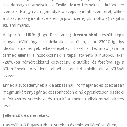
tulajdonságok, amelyek az
Emile Henry
termékeket különösen
kiemelik. Ha gyakran gondolják a szépség iránti szeretetet, akkor
a „hasznosság iránti szeretet” (a producer egyik mottója) végül is
az, ami marad.
A speciális
HR®
(High Resistance)
kerámiából
készült tepsi
magas hőállósággal rendelkezik a sütőben, akár
270°C-ig,
így
ideális sütemények elkészítéséhez. Ezzel a technológiával a
termék ellenáll a hősokkoknak; a tepsi átvihető a hűtőből, akár
-20°C-os
hőmérsékletről közvetlenül a sütőbe, és fordítva. Így a
sütemények közvetlenül ebből a tepsiből tálalhatók a sütőből
kivéve.
Ennek a sütőedénynek a kialakításának, formájának és speciálisan
megmunkált anyagának köszönhetően a hő egyenletesen oszlik el
a fokozatos sütéshez, és munkája minden alkalommal sikeres
lesz.
Jellemzők és méretek:
Használható fagyasztóban, sütőben és mikrohullámú sütőben;