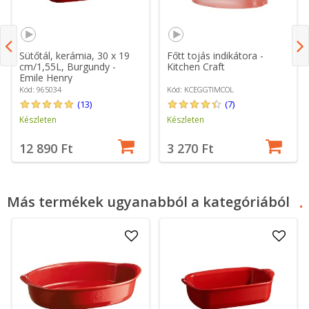
Sütőtál, kerámia, 30 x 19
Főtt tojás indikátora -
cm/1,55L, Burgundy -
Kitchen Craft
Emile Henry
Kód: 965034
Kód: KCEGGTIMCOL
(13)
(7)
Készleten
Készleten
12 890 Ft
3 270 Ft
Más termékek ugyanabból a kategóriából