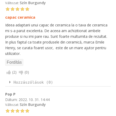
Szín Burgundy
Változat:
capac ceramica
Ideea adaptarii unui capac de ceramica la o tava de ceramica
mi s-a parut excelenta. De aceea am achizitionat ambele
produse si nu imi pare rau. Sunt foarte multumita de rezultat.
In plus faptul ca toate produsele din ceramică, marca Emile
Henry, se curata foaret usor, este de un mare ajutor pentru
utilizator.
(
2
)
(
0
)
Hozzászólások (0)
Pop P
Dátum:
2022. 10. 31. 14:44
Szín Burgundy
Változat: