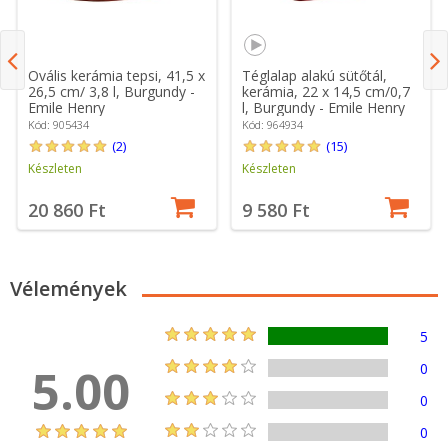
Ovális kerámia tepsi, 41,5 x
Téglalap alakú sütőtál,
26,5 cm/ 3,8 l, Burgundy -
kerámia, 22 x 14,5 cm/0,7
Emile Henry
l, Burgundy - Emile Henry
Kód: 905434
Kód: 964934
(2)
(15)
Készleten
Készleten
20 860 Ft
9 580 Ft
Vélemények
5
5.00
0
0
0