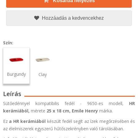
Kosárba helyezés
Hozzáadás a kedvencekhez
Szín:
Burgundy
Clay
Leírás
Sütőedénnyel kompatibilis fedél - 9650-es modell,
HR
kerámiából,
mérete
25 x 18 cm,
Emile Henry
márka.
Ez
a HR kerámiából
készült fedél segít az ízek megőrzésében és
az élelmiszerek egyszerű hűtőszekrényben való tárolásában.