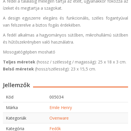
A fedél a tálalásig melegen tartja az ételt, ugyanakkor fokozza az
ízeket és megtartja a szagokat.
A design egyszerre elegáns és funkcionális, széles fogantyúval
van felszerelve a biztos fogás érdekében.
A fedél alkalmas a hagyományos sütőben, mikrohullámú sütőben
és hűtőszekrényben való használatra.
Mosogatógépben mosható
Teljes méretek
(hossz / szélesség / magasság): 25 x 18 x 3 cm.
Belső méretek
(hossz/szélesség): 23 x 15,5 cm.
Jellemzők
Kód
005034
Márka
Emile Henry
Kategoriák
Ovenware
Kategória
Fedők