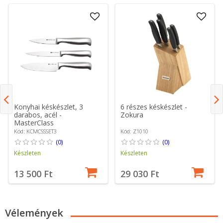
Konyhai késkészlet, 3
6 részes késkészlet -
darabos, acél -
Zokura
MasterClass
Kód: KCMCSSSET3
Kód: Z1010
(0)
(0)
Készleten
Készleten
13 500 Ft
29 030 Ft
Vélemények