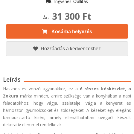
Ingyenes szállítás
31 300 Ft
Ár:
Kosárba helyezés
Hozzáadás a kedvencekhez
Leírás
Hasznos és vonzó ugyanakkor, ez a
6 részes késkészlet,
a
Zokura
márka minden, amire szüksége van a konyhában a napi
feladatokhoz, hogy vágja, szeletelje, vágja a kenyeret és
hámozzon gyümölcsöket és zöldségeket. A késeket egy elegáns
bambusztartó kíséri, amely ellenállhatatlan üvegből készült
dekoratív elemmel rendelkezik.