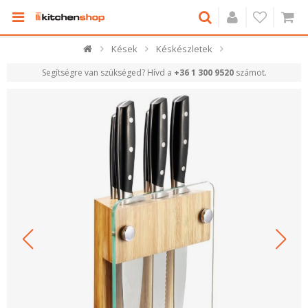
Kések
Késkészletek
Segítségre van szükséged? Hívd a
+36 1 300 9520
számot.