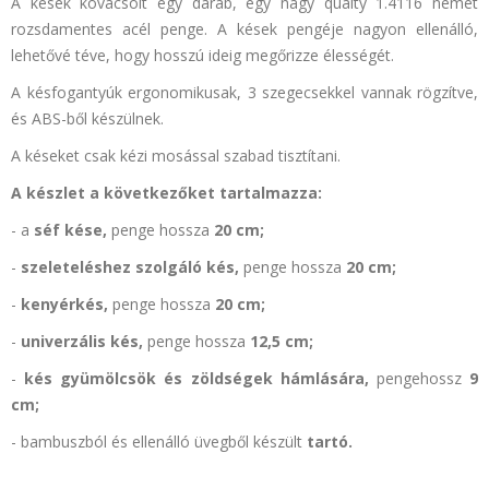
A kések kovácsolt egy darab, egy nagy qualty 1.4116 német
rozsdamentes acél penge. A kések pengéje nagyon ellenálló,
lehetővé téve, hogy hosszú ideig megőrizze élességét.
A késfogantyúk ergonomikusak, 3 szegecsekkel vannak rögzítve,
és ABS-ből készülnek.
A késeket csak kézi mosással szabad tisztítani.
A készlet a következőket tartalmazza:
- a
séf kése,
penge hossza
20 cm;
-
szeleteléshez szolgáló kés,
penge hossza
20 cm;
-
kenyérkés,
penge hossza
20 cm;
-
univerzális kés,
penge hossza
12,5 cm;
-
kés gyümölcsök és zöldségek hámlására,
pengehossz
9
cm;
- bambuszból
és ellenálló üvegből készült
tartó.