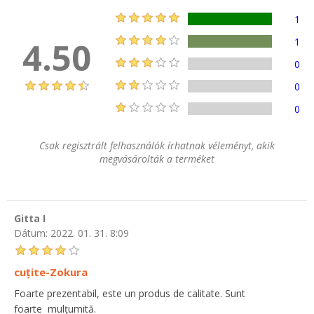
1
4.50
1
0
0
0
Csak regisztrált felhasználók írhatnak véleményt, akik
megvásárolták a terméket
Gitta I
Dátum:
2022. 01. 31. 8:09
cuțite-Zokura
Foarte prezentabil, este un produs de calitate. Sunt
foarte mulțumită.