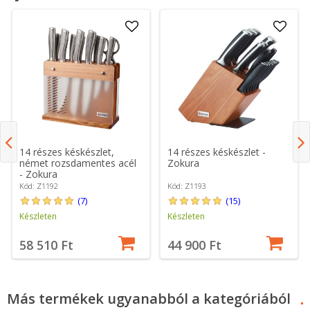
14 részes késkészlet,
14 részes késkészlet -
német rozsdamentes acél
Zokura
- Zokura
Kód: Z1192
Kód: Z1193
(7)
(15)
Készleten
Készleten
58 510 Ft
44 900 Ft
Más termékek ugyanabból a kategóriából