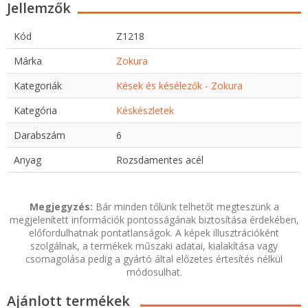
Jellemzők
Kód
Z1218
Márka
Zokura
Kategoriák
Kések és késélezők - Zokura
Kategória
Késkészletek
Darabszám
6
Anyag
Rozsdamentes acél
Megjegyzés:
Bár minden tőlünk telhetőt megteszünk a
megjelenített információk pontosságának biztosítása érdekében,
előfordulhatnak pontatlanságok. A képek illusztrációként
szolgálnak, a termékek műszaki adatai, kialakítása vagy
csomagolása pedig a gyártó által előzetes értesítés nélkül
módosulhat.
Ajánlott termékek