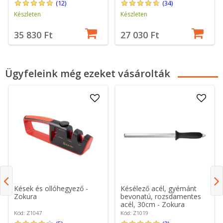
(12)
(34)
Készleten
Készleten
35 830 Ft
27 030 Ft
Ügyfeleink még ezeket vásárolták
Kések és ollóhegyező -
Késélező acél, gyémánt
Zokura
bevonatú, rozsdamentes
acél, 30cm - Zokura
Kód: Z1047
Kód: Z1019