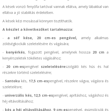
A kések vonzó fenyőfa tartóval vannak ellátva, amely lábakkal van
ellátva a jó stabilitás érdekében.
A kések kézi mosással könnyen tisztíthatók.
A készlet a következőket tartalmazza:
-
a séf kése,
20 cm-es pengével,
amely alkalmas
zöldségkockák szeletelésére és vágására;
-
kenyérkés
, fogazott pengével, amelynek hossza
20 cm
a
kenyérszeletek tökéletes vágásához;
-
20 cm-es
pengével
szeletelésére
szolgáló kés hús és hal
részekre történő szeletelésére;
-
Santoku
kés,
17,5 cm-es
pengével, részekre vágva, vágásra és
szeletelésre;
-
univerzális kés,
12,5 cm-es
pengével, aprításhoz, vágáshoz és
héj eltávolításához;
-
kés a héj eltávolításához
,
9 cm-es
pengével, gyümölcsök és