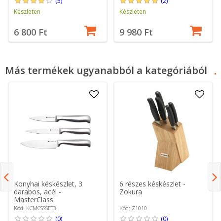
(5)
(2)
Készleten
Készleten
6 800 Ft
9 980 Ft
Más termékek ugyanabból a kategóriából
Konyhai késkészlet, 3
6 részes késkészlet -
darabos, acél -
Zokura
MasterClass
Kód: KCMCSSSET3
Kód: Z1010
(0)
(0)