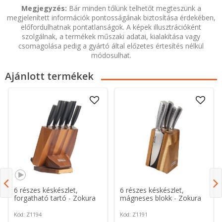
Megjegyzés:
Bár minden tőlünk telhetőt megteszünk a
megjelenített információk pontosságának biztosítása érdekében,
előfordulhatnak pontatlanságok. A képek illusztrációként
szolgálnak, a termékek műszaki adatai, kialakítása vagy
csomagolása pedig a gyártó által előzetes értesítés nélkül
módosulhat.
Ajánlott termékek
6 részes késkészlet,
6 részes késkészlet,
forgatható tartó - Zokura
mágneses blokk - Zokura
Kód: Z1194
Kód: Z1191