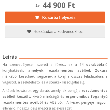
44 900 Ft
Ár:
Kosárba helyezés
Hozzáadás a kedvencekhez
Leírás
Ha szenvedélyesen szereti a főzést, ez a
14 darabból
álló
konyhakések,
amelyek rozsdamentes acélból,
Zokura
márkából készülnek, segítenek a konyha összes feladatában, a
vágástól, a szeleteléstől és a steakek kiszolgálásáig.
A kések kovácsolt egy darab, amelynek pengéje
rozsdamentes
acélból készült,
kiváló minőségű és
ergonomikus fogantyú
rozsdamentes acélból
és ABS-ből.
A kések pengéje nagyon
ellenálló, hosszú ideig megőrzi az élességet.