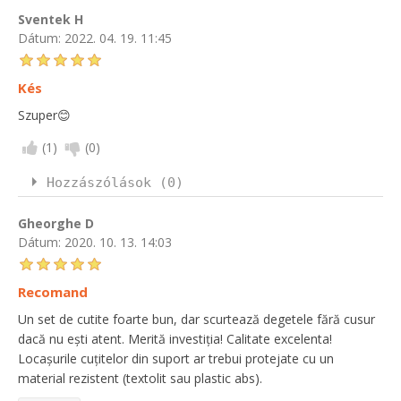
Sventek H
Dátum:
2022. 04. 19. 11:45
Kés
Szuper😊
(
1
)
(
0
)
Hozzászólások (0)
Gheorghe D
Dátum:
2020. 10. 13. 14:03
Recomand
Un set de cutite foarte bun, dar scurtează degetele fără cusur
dacă nu ești atent. Merită investiția! Calitate excelenta!
Locașurile cuțitelor din suport ar trebui protejate cu un
material rezistent (textolit sau plastic abs).