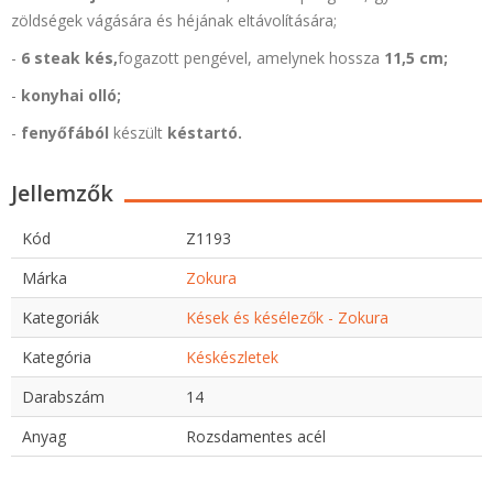
zöldségek vágására és héjának eltávolítására;
-
6 steak kés,
fogazott pengével, amelynek hossza
11,5 cm;
-
konyhai olló;
-
fenyőfából
készült
késtartó.
Jellemzők
Kód
Z1193
Márka
Zokura
Kategoriák
Kések és késélezők - Zokura
Kategória
Késkészletek
Darabszám
14
Anyag
Rozsdamentes acél