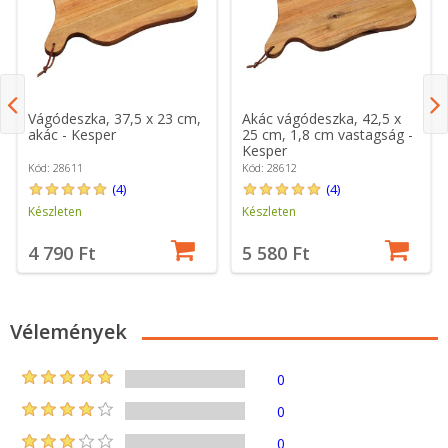
Vágódeszka, 37,5 x 23 cm,
Akác vágódeszka, 42,5 x
akác - Kesper
25 cm, 1,8 cm vastagság -
Kesper
Kód: 28611
Kód: 28612
(4)
(4)
Készleten
Készleten
4 790 Ft
5 580 Ft
Vélemények
0
0
0