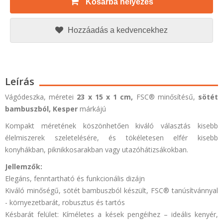
Kosárba helyezés
Hozzáadás a kedvencekhez
Leírás
Vágódeszka, méretei
23 x 15 x 1 cm,
FSC®
minősítésű,
sötét
bambuszból,
Kesper
márkájú
Kompakt méretének köszönhetően kiváló választás kisebb
élelmiszerek szeletelésére, és tökéletesen elfér kisebb
konyhákban, piknikkosarakban vagy utazóhátizsákokban.
Jellemzők:
Elegáns, fenntartható és funkcionális dizájn
Kiváló minőségű, sötét bambuszból készült,
FSC®
tanúsítvánnyal
- környezetbarát, robusztus és tartós
Késbarát felület: Kíméletes a kések pengéihez – ideális kenyér,