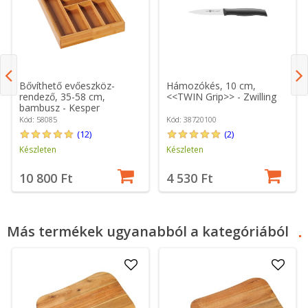
Bővíthető evőeszköz-
Hámozókés, 10 cm,
rendező, 35-58 cm,
<<TWIN Grip>> - Zwilling
bambusz - Kesper
Kód: 58085
Kód: 38720100
(12)
(2)
Készleten
Készleten
10 800 Ft
4 530 Ft
Más termékek ugyanabból a kategóriából