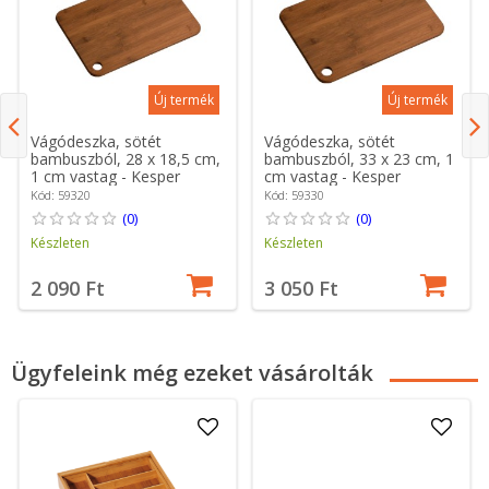
Új termék
Új termék
Vágódeszka, sötét
Vágódeszka, sötét
bambuszból, 28 x 18,5 cm,
bambuszból, 33 x 23 cm, 1
1 cm vastag - Kesper
cm vastag - Kesper
Kód: 59320
Kód: 59330
(0)
(0)
Készleten
Készleten
2 090 Ft
3 050 Ft
Ügyfeleink még ezeket vásárolták