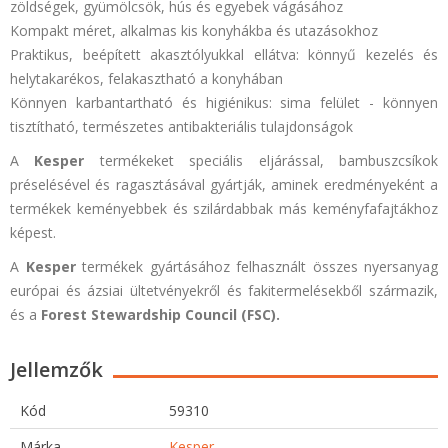
zöldségek, gyümölcsök, hús és egyebek vágásához
Kompakt méret, alkalmas kis konyhákba és utazásokhoz
Praktikus, beépített akasztólyukkal ellátva: könnyű kezelés és
helytakarékos, felakasztható a konyhában
Könnyen karbantartható és higiénikus: sima felület - könnyen
tisztítható, természetes antibakteriális tulajdonságok
A
Kesper
termékeket speciális eljárással, bambuszcsíkok
préselésével és ragasztásával gyártják, aminek eredményeként a
termékek keményebbek és szilárdabbak más keményfafajtákhoz
képest.
A
Kesper
termékek gyártásához felhasznált összes nyersanyag
európai és ázsiai ültetvényekről és fakitermelésekből származik,
és a
Forest Stewardship Council (FSC).
Jellemzők
Kód
59310
Márka
Kesper