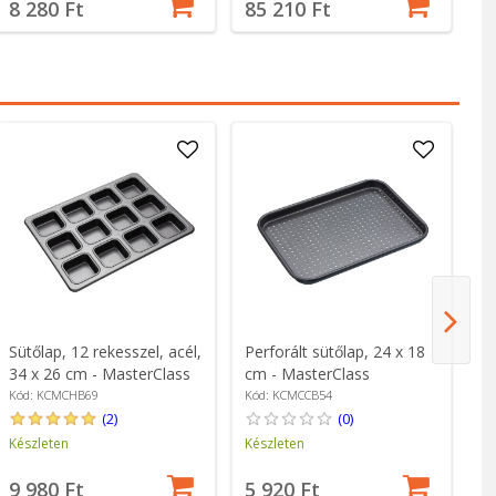
8 280 Ft
85 210 Ft
2
Sütőlap, 12 rekesszel, acél,
Perforált sütőlap, 24 x 18
Ma
34 x 26 cm - MasterClass
cm - MasterClass
27
Kód: KCMCHB69
Kód: KCMCCB54
Kó
(2)
(0)
Készleten
Készleten
Ké
9 980 Ft
5 920 Ft
1