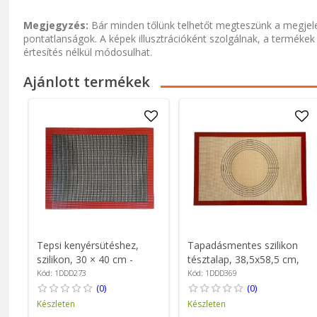
Megjegyzés:
Bár minden tőlünk telhetőt megteszünk a megjele
pontatlanságok. A képek illusztrációként szolgálnak, a termékek
értesítés nélkül módosulhat.
Ajánlott termékek
Tepsi kenyérsütéshez,
Tapadásmentes szilikon
szilikon, 30 × 40 cm -
tésztalap, 38,5x58,5 cm,
NoStik
"Prep & Roll" - NoStik
Kód: 1DDD273
Kód: 1DDD369
(0)
(0)
Készleten
Készleten