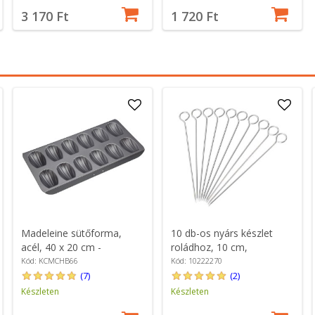
3 170 Ft
1 720 Ft
Madeleine sütőforma,
10 db-os nyárs készlet
acél, 40 x 20 cm -
roládhoz, 10 cm,
MasterClass
rozsdamentes acél -
Kód: KCMCHB66
Kód: 10222270
Westmark
(7)
(2)
Készleten
Készleten