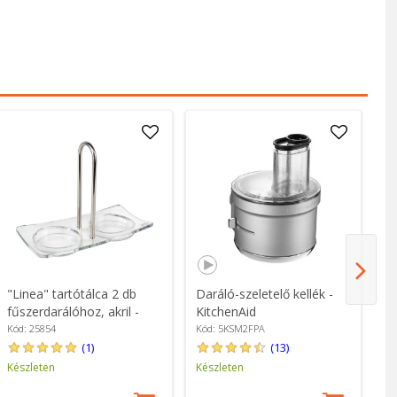
"Linea" tartótálca 2 db
Daráló-szeletelő kellék -
"A
fűszerdarálóhoz, akril -
KitchenAid
ko
Peugeot
li
Kód: 25854
Kód: 5KSM2FPA
Kó
mo
(1)
(13)
Ki
Készleten
Készleten
Ké