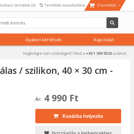
Kedvenc termékek
(0)
Termékek visszaküldése
0 termékek
Gyakori kérdések
Kapcsolat
Segítségre van szükséged? Hívd a
+36 1 300 9520
számot.
las / szilikon, 40 × 30 cm -
4 990 Ft
Ár:
Kosárba helyezés
Hozzáadás a kedvencekhez