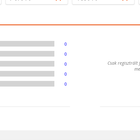
0
0
Csak regisztrált
0
me
0
0