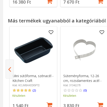
16 380 Ft
7 670 Ft
Más termékek ugyanabból a kategóriából
k
Mini sütőforma, szénacél -
Süteményforma, 12-26
m,
Kitchen Craft
cm, rozsdamentes acél -
n"
Westmark
Kód: KCLMBAKEDISP72
Kód: 31342270
(2)
(0)
Készleten
Készleten
1 540 Ft
3 830 Ft