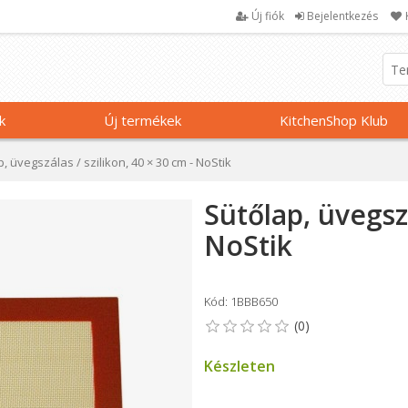
Új fiók
Bejelentkezés
k
Új termékek
KitchenShop Klub
, üvegszálas / szilikon, 40 × 30 cm - NoStik
Sütőlap, üvegszá
NoStik
Kód: 1BBB650
Készleten