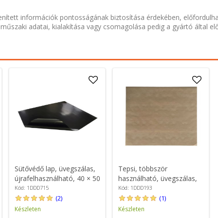
nített információk pontosságának biztosítása érdekében, előfordulh
 műszaki adatai, kialakítása vagy csomagolása pedig a gyártó által el
Sütővédő lap, üvegszálas,
Tepsi, többször
újrafelhasználható, 40 × 50
használható, üvegszálas,
cm - NoStik
40 × 33 cm, barna - NoStik
Kód: 1DDD715
Kód: 1DDD193
(2)
(1)
Készleten
Készleten