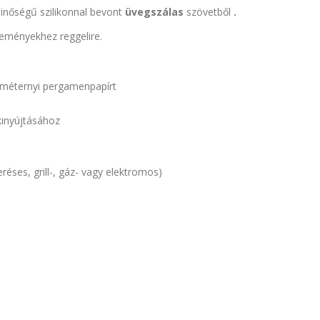
inőségű szilikonnal bevont
üvegszálas
szövetből
.
teményekhez reggelire.
 a méternyi pergamenpapírt
kinyújtásához
éses, grill-, gáz- vagy elektromos)