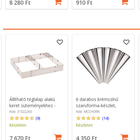
8 280 Ft
910 Ft
Állítható téglalap alakú
6 darabos krémszínű
keret süteményekhez -
szaruforma-készlet,
Westmark
rozsdamentes acél -
Kód: 31322260
Kód: MCCHORN
MasterClass
(9)
(14)
Készleten
Készleten
7 670 Ft
4 350 Ft