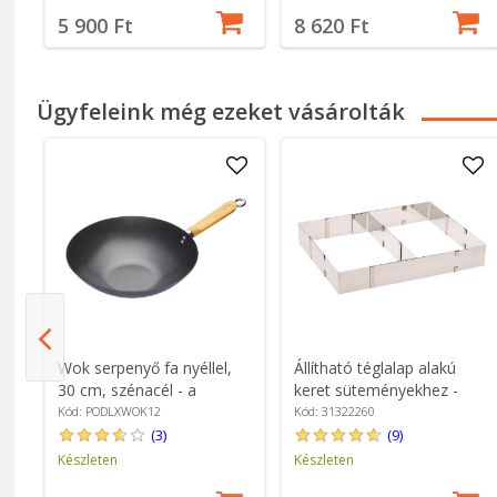
5 900 Ft
8 620 Ft
Ügyfeleink még ezeket vásárolták
,
Wok serpenyő fa nyéllel,
Állítható téglalap alakú
30 cm, szénacél - a
keret süteményekhez -
Kitchen Craft márkától
Westmark
Kód: PODLXWOK12
Kód: 31322260
(3)
(9)
Készleten
Készleten