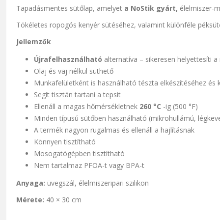
Tapadásmentes sütőlap, amelyet
a NoStik gyárt,
élelmiszer-m
Tökéletes ropogós kenyér sütéséhez, valamint különféle péksü
Jellemzők
Újrafelhasználható
alternatíva – sikeresen helyettesíti
Olaj és vaj nélkül süthető
Munkafelületként is használható tészta elkészítéséhez és 
Segít tisztán tartani a tepsit
Ellenáll a magas hőmérsékletnek
260 °C
-ig (500 °F)
Minden típusú sütőben használható (mikrohullámú, légkever
A termék nagyon rugalmas és ellenáll a hajlításnak
Könnyen tisztítható
Mosogatógépben tisztítható
Nem tartalmaz PFOA-t vagy BPA-t
Anyaga:
üvegszál, élelmiszeripari szilikon
Mérete:
40 × 30 cm