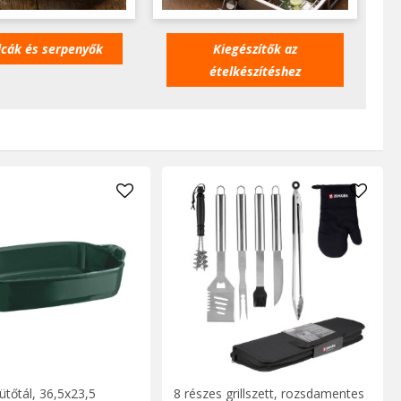
lcák és serpenyők
Kiegészítők az
ételkészítéshez
a húsvéti ünnepek alatt!
ütőtál, 36,5x23,5
8 részes grillszett, rozsdamentes