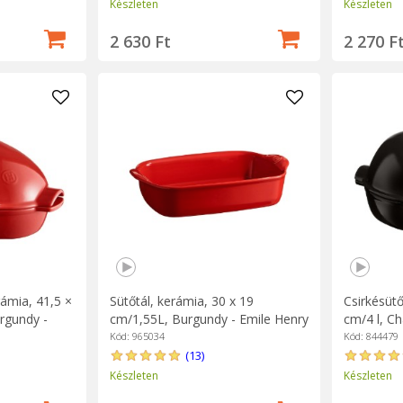
Készleten
Készleten
2 630 Ft
2 270 F
rámia, 41,5 ×
Sütőtál, kerámia, 30 x 19
Csirkésütő
urgundy -
cm/1,55L, Burgundy - Emile Henry
cm/4 l, Ch
Kód: 965034
Kód: 844479
(13)
Készleten
Készleten