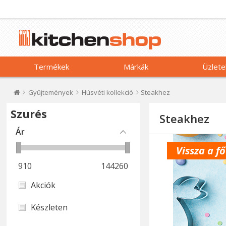
Termékek
Márkák
Üzlete
Gyűjtemények
Húsvéti kollekció
Steakhez
Szurés
Steakhez
Ár
Vissza a f
910
144260
Akciók
Készleten