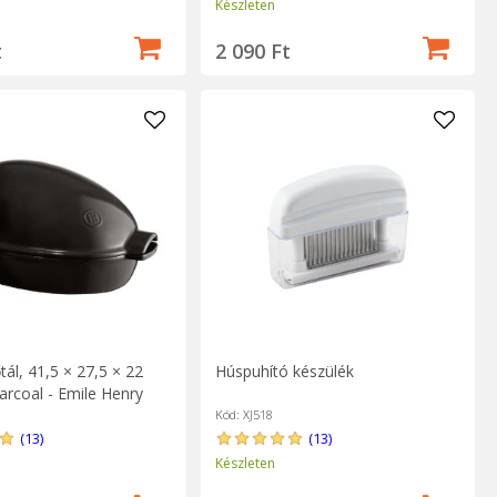
Készleten
t
2 090 Ft
tál, 41,5 × 27,5 × 22
Húspuhító készülék
arcoal - Emile Henry
Kód: XJ518
(13)
(13)
Készleten