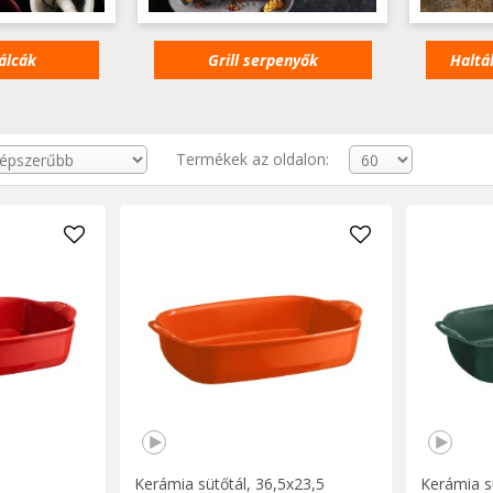
álcák
Grill serpenyők
Haltá
Olyan termékgyűjteményt készítettünk Önnek, amelyre szüksége lesz 
Termékek az oldalon:
Kerámia sütőtál, 36,5x23,5
Kerámia s