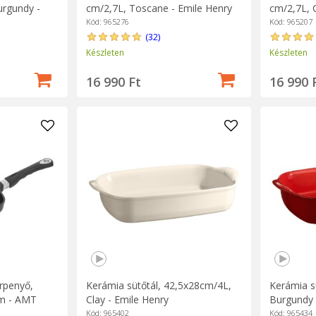
urgundy -
cm/2,7L, Toscane - Emile Henry
cm/2,7L, 
Kód: 965276
Kód: 965207
(32)
Készleten
Készleten
16 990 Ft
16 990 
erpenyő,
Kerámia sütőtál, 42,5x28cm/4L,
Kerámia s
cm - AMT
Clay - Emile Henry
Burgundy 
Kód: 965402
Kód: 965434