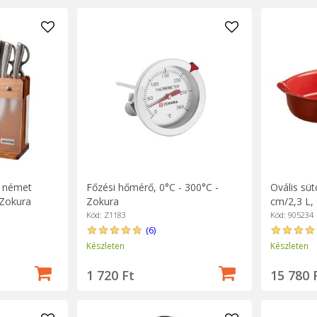
, német
Főzési hőmérő, 0°C - 300°C -
Ovális süt
 Zokura
Zokura
cm/2,3 L,
Kód: Z1183
Kód: 905234
(6)
Készleten
Készleten
1 720 Ft
15 780 