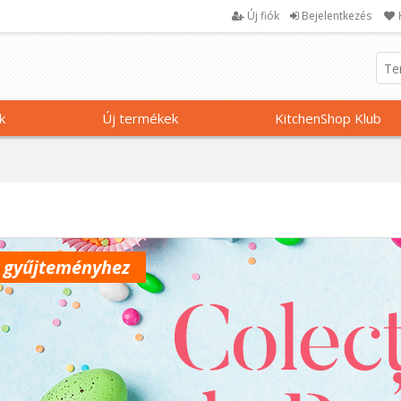
Új fiók
Bejelentkezés
k
Új termékek
KitchenShop Klub
ő gyűjteményhez