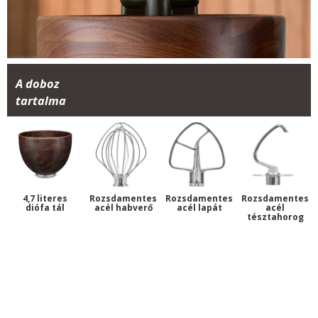
A doboz
tartalma
4,7 literes
Rozsdamentes
Rozsdamentes
Rozsdamentes
diófa tál
acél habverő
acél lapát
acél
tésztahorog