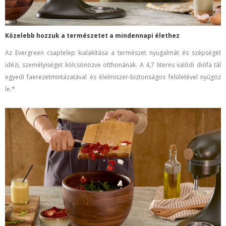
Közelebb hozzuk a természetet a mindennapi élethez
Az Evergreen csaptelep kialakítása a természet nyugalmát és szépségét
idézi, személyiséget kölcsönözve otthonának. A 4,7 literes valódi diófa tál
egyedi faerezetmintázatával és élelmiszer-biztonságos felületével nyűgöz
le.*