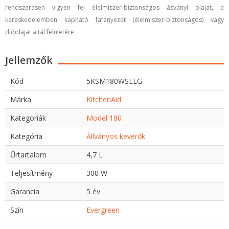
rendszeresen vigyen fel élelmiszer-biztonságos ásványi olajat, a
kereskedelemben kapható fafényezőt (élelmiszer-biztonságos) vagy
dióolajat a tál felületére.
Jellemzők
Kód
5KSM180WSEEG
Márka
KitchenAid
Kategoriák
Model 180
Kategória
Állványos keverők
Űrtartalom
4,7 L
Teljesítmény
300 W
Garancia
5 év
Szín
Evergreen