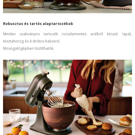
Robusztus és tartós alaptartozékok
Minden szabványos tartozék rozsdamentes acélból készül: lapát,
tésztahorog és 6 drótos habverő.
Mosogatógépben tisztíthatók.