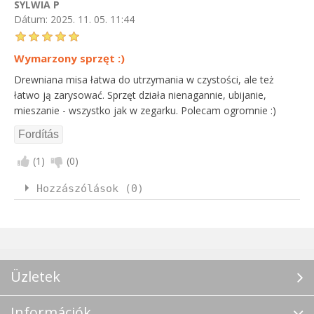
SYLWIA P
Dátum:
2025. 11. 05. 11:44
Wymarzony sprzęt :)
Drewniana misa łatwa do utrzymania w czystości, ale też
łatwo ją zarysować. Sprzęt działa nienagannie, ubijanie,
mieszanie - wszystko jak w zegarku. Polecam ogromnie :)
(
1
)
(
0
)
Hozzászólások (0)
Üzletek
Információk