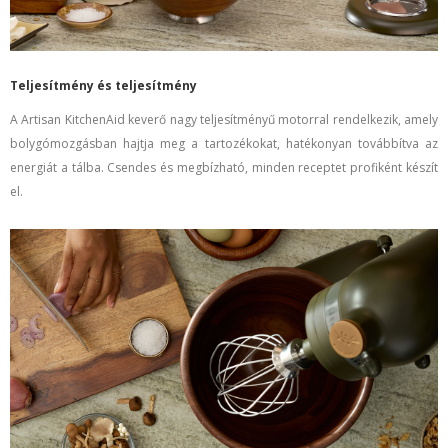
Teljesítmény és teljesítmény
A
Artisan
KitchenAid keverő nagy teljesítményű motorral rendelkezik, amely
bolygómozgásban hajtja meg a tartozékokat, hatékonyan továbbítva az
energiát a tálba. Csendes és megbízható, minden receptet profiként készít
el.