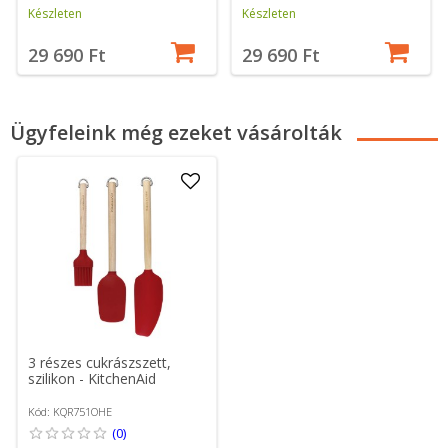
Készleten
Készleten
29 690 Ft
29 690 Ft
Ügyfeleink még ezeket vásárolták
3 részes cukrászszett,
szilikon - KitchenAid
Kód: KQR751OHE
(0)