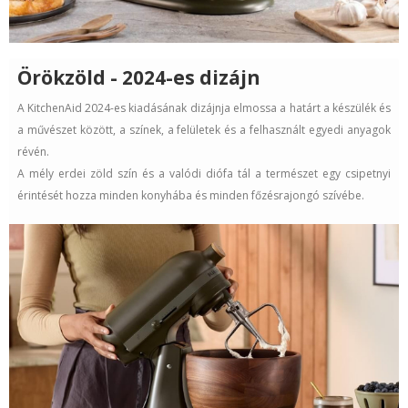
Örökzöld - 2024-es dizájn
A KitchenAid 2024-es kiadásának dizájnja elmossa a határt a készülék és
a művészet között, a színek, a felületek és a felhasznált egyedi anyagok
révén.
A mély erdei zöld szín és a valódi diófa tál a természet egy csipetnyi
érintését hozza minden konyhába és minden főzésrajongó szívébe.