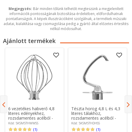
Megjegyzés:
Bár minden tőlünk telhetőt megteszünk a megjelenített
információk pontosságának biztosítása érdekében, előfordulhatnak
pontatlanságok. A képek illusztrációként szolgálnak, a termékek műszaki
adatai, kialakítása vagy csomagolása pedig a gyártó által előzetes értesítés
nélkül módosulhat.
Ajánlott termékek
6 vezetékes habverő 4,8
Tészta horog 4,8 L és 4,3
literes edényekhez,
literes tálakhoz,
rozsdamentes acélból -
rozsdamentes acélból -
KitchenAid
KitchenAid
Kód: 5KSM5THWWSS
Kód: 5KSM5THDHSS
(1)
(1)