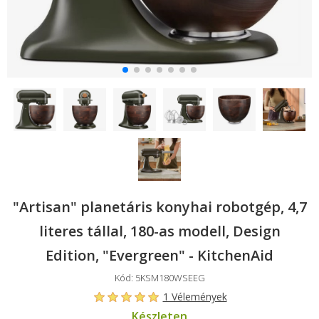
"Artisan" planetáris konyhai robotgép, 4,7
literes tállal, 180-as modell, Design
Edition, "Evergreen" - KitchenAid
Kód: 5KSM180WSEEG
1 Vélemények
Készleten