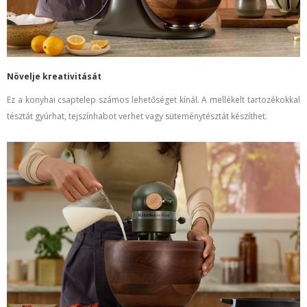
Növelje kreativitását
Ez a konyhai csaptelep számos lehetőséget kínál. A mellékelt tartozékokkal
tésztát gyúrhat, tejszínhabot verhet vagy süteménytésztát készíthet.