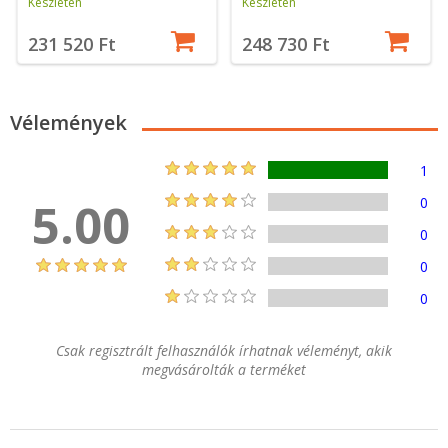
Készleten
Készleten
231 520 Ft
248 730 Ft
Vélemények
1
5.00
0
0
0
0
Csak regisztrált felhasználók írhatnak véleményt, akik
megvásárolták a terméket