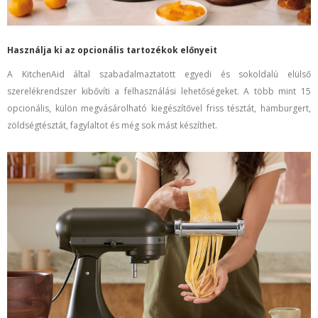
Használja ki az opcionális tartozékok előnyeit
A KitchenAid által szabadalmaztatott egyedi és sokoldalú
elülső
szerelékrendszer
kibővíti a felhasználási lehetőségeket. A több mint 15
opcionális, külön megvásárolható kiegészítővel
friss tésztát, hamburgert,
zöldségtésztát, fagylaltot és még sok mást készíthet.