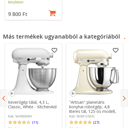
Készleten
9 800 Ft
Más termékek ugyanabból a kategóriából
Keverőgép tálal, 4,3 L,
"Artisan" planetáris
Classic, White - KitchenAid
konyhai robotgép, 4,8
literes tál, 125-ös modell,
"Almond Cream" -
Kód: 5K45SSEWH
Kód: 5KSM125EAC
KitchenAid
(11)
(27)