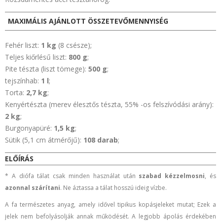
MAXIMÁLIS AJÁNLOTT ÖSSZETEVŐMENNYISÉG
Fehér liszt:
1 kg
(8 csésze);
Teljes kiőrlésű liszt:
800 g
;
Pite tészta (liszt tömege):
500 g
;
tejszínhab:
1 l
;
Torta:
2,7 kg
;
Kenyértészta (merev élesztős tészta, 55% -os felszívódási arány):
2 kg
;
Burgonyapüré:
1,5 kg
;
Sütik (5,1 cm átmérőjű):
108 darab
;
ELŐÍRÁS
*
A diófa tálat csak minden használat után
szabad kézzel
mosni
, és
azonnal szárítani
. Ne áztassa a tálat hosszú ideig vízbe.
A fa természetes anyag, amely idővel tipikus kopásjeleket mutat; Ezek a
jelek nem befolyásolják annak működését. A legjobb ápolás érdekében