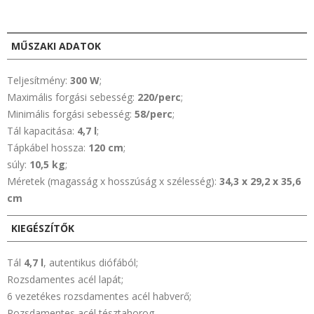
MŰSZAKI ADATOK
Teljesítmény:
300 W
;
Maximális forgási sebesség:
220/perc
;
Minimális forgási sebesség:
58/perc
;
Tál kapacitása:
4,7 l
;
Tápkábel hossza:
120 cm
;
súly:
10,5 kg
;
Méretek (magasság x hosszúság x szélesség):
34,3 x 29,2 x 35,6
cm
KIEGÉSZÍTŐK
Tál
4,7 l
, autentikus diófából;
Rozsdamentes acél lapát;
6 vezetékes rozsdamentes acél habverő;
Rozsdamentes acél tésztahorog.