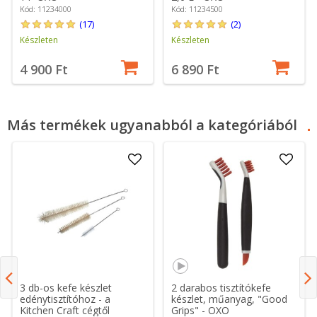
Kód: 11234000
Kód: 11234500
(17)
(2)
Készleten
Készleten
4 900 Ft
6 890 Ft
Más termékek ugyanabból a kategóriából
3 db-os kefe készlet
2 darabos tisztítókefe
edénytisztítóhoz - a
készlet, műanyag, "Good
Kitchen Craft cégtől
Grips" - OXO