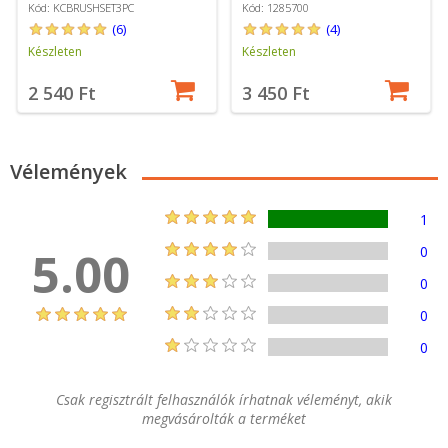
Kód: KCBRUSHSET3PC
Kód: 1285700
(6)
(4)
Készleten
Készleten
2 540 Ft
3 450 Ft
Vélemények
1
5.00
0
0
0
0
Csak regisztrált felhasználók írhatnak véleményt, akik
megvásárolták a terméket