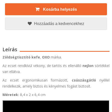
Kosárba helyezés
Hozzáadás a kedvencekhez
Leírás
Zöldségtisztító kefe
,
OXO
márka.
Az ecset rendkívül vékony, de tartós és ellenálló
nejlon
sörtékkel
van ellátva.
Az ecset ergonomikusan formázott,
csúszásgátló
nyéllel
rendelkezik, amely biztos és kényelmes fogást biztosít.
Méretek:
8,4 x 2 x 6,4 cm