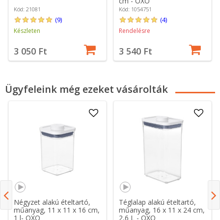
cm - OXO
Kód: 21081
Kód: 1054751
(9)
(4)
Készleten
Rendelésre
3 050 Ft
3 540 Ft
Ügyfeleink még ezeket vásárolták
Négyzet alakú ételtartó,
Téglalap alakú ételtartó,
műanyag, 11 x 11 x 16 cm,
műanyag, 16 x 11 x 24 cm,
1 l- OXO
2,6 L - OXO