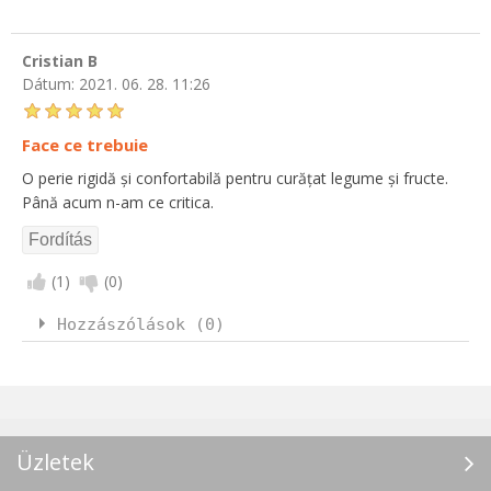
Cristian B
Dátum:
2021. 06. 28. 11:26
Face ce trebuie
O perie rigidă și confortabilă pentru curățat legume și fructe.
Până acum n-am ce critica.
(
1
)
(
0
)
Hozzászólások (0)
Üzletek