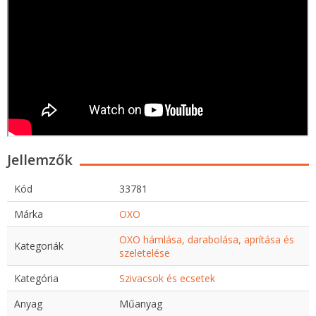
Jellemzők
Kód
33781
Márka
OXO
OXO hámlása, darabolása, aprítása és
Kategoriák
szeletelése
Kategória
Szivacsok és ecsetek
Anyag
Műanyag