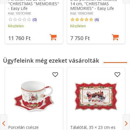
"CHRISTMAS "MEMORIES"
14 cm, "CHRISTMAS
- Easy Life
MEMORIES" - Easy Life
márka
Kód: 1007CHME
Kód: 1008CHME
(0)
(6)
Készleten
Készleten
11 760 Ft
7 750 Ft
Ügyfeleink még ezeket vásárolták
Porcelán csésze
Tálalótál, 35 × 23 cm-es