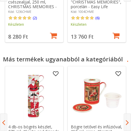
csészealjjal, 250 ml,
"CHRISTMAS MEMORIES",
CHRISTMAS MEMORIES -
porcelán - Easy Life
Easy Life
Kód: 1236CHME
Kód: 1004CHME
(2)
(6)
Készleten
Készleten
8 280 Ft
13 760 Ft
Más termékek ugyanabból a kategóriából
4 db-os bögrés készlet,
Bögre tetővel és infúzióval,