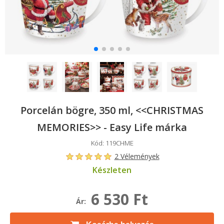
Porcelán bögre, 350 ml, <<CHRISTMAS
MEMORIES>> - Easy Life márka
Kód: 119CHME
2 Vélemények
Készleten
6 530 Ft
Ár: