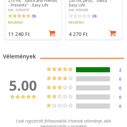
275 ml, "Santa and Friends
250 ml, piros, "Santa" -
- Presents" - Easy Life
Easy Life
Kód: 1039SAFR
Kód: 209SABR
(9)
(0)
Készleten
Készleten
11 240 Ft
4 270 Ft
Vélemények
2
5.00
0
0
0
0
Csak regisztrált felhasználók írhatnak véleményt, akik
megvásárolták a terméket