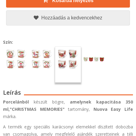
Kosárba helyezés
Hozzáadás a kedvencekhez
Szín:
Leírás
Porcelánból
készült bögre,
amelynek kapacitása 350
ml,
"CHRISTMAS MEMORIES"
tartomány,
Nuova
Easy Life
márka.
A termék egy speciális karácsonyi elemekkel díszített dobozba
van csomagolva, amely megfelelő ajándék szeretteinek a téli