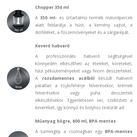
Chopper
350 ml
A
350 ml-
es űrtartalmú termék másodpercek
alatt feldarálja a húst, a kemény sajtot, a
dióféléket, a fűszernövényeket és a sárgarépát.
Keverő habverő
A professzionális habverő segítségével
könnyedén elkészítheti az ételeket, köreteket,
házi péksüteményeket vagy finom desszerteket.
A
rozsdamentes acélból
készült habverő
páratlan a tojásfehérje felverésekor, krémek
felverésekor vagy puha desszertek
elkészítésekor. Egyenletesen ver, szellőzteti a
keveréket, így könnyű és bolyhos textúrát ad.
Műanyag bögre, 600 ml, BPA mentes
A turmixgép a csomagban egy
BPA-mentes