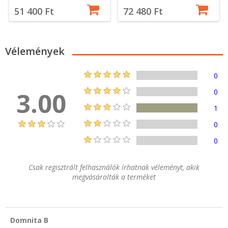
51 400 Ft
72 480 Ft
Vélemények
0
3.00
0
1
0
0
Csak regisztrált felhasználók írhatnak véleményt, akik
megvásárolták a terméket
Domnita B