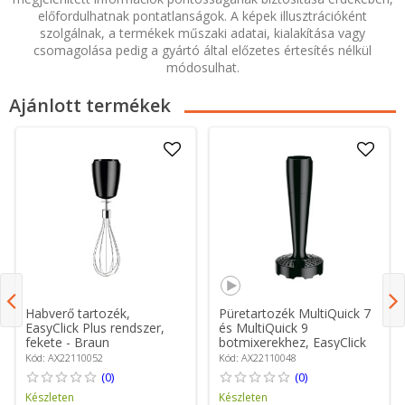
előfordulhatnak pontatlanságok. A képek illusztrációként
szolgálnak, a termékek műszaki adatai, kialakítása vagy
csomagolása pedig a gyártó által előzetes értesítés nélkül
módosulhat.
Ajánlott termékek
Habverő tartozék,
Püretartozék MultiQuick 7
EasyClick Plus rendszer,
és MultiQuick 9
fekete - Braun
botmixerekhez, EasyClick
Plus rendszer, fekete -
Kód: AX22110052
Kód: AX22110048
Braun
(0)
(0)
Készleten
Készleten