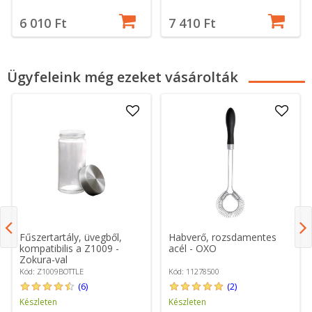
6 010 Ft
7 410 Ft
Ügyfeleink még ezeket vásárolták
Fűszertartály, üvegből,
Habverő, rozsdamentes
kompatibilis a Z1009 -
acél - OXO
Zokura-val
Kód: Z1009BOTTLE
Kód: 11278500
(6)
(2)
Készleten
Készleten