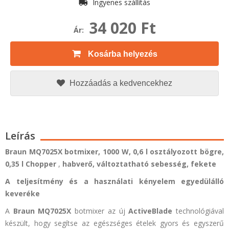
Ingyenes szállítás
34 020 Ft
Ár:
Kosárba helyezés
Hozzáadás a kedvencekhez
Leírás
Braun
MQ7025X botmixer, 1000 W,
0,6 l osztályozott bögre,
0,35 l
Chopper
,
habverő, változtatható sebesség, fekete
A teljesítmény és a használati kényelem egyedülálló
keveréke
A
Braun
MQ7025X
botmixer az új
ActiveBlade
technológiával
készült, hogy segítse az egészséges ételek gyors és egyszerű