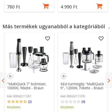
780 Ft
4 990 Ft
Más termékek ugyanabból a kategóriából
"MultiQuick 7" botmixer,
Kézi turmixgép "MultiQuick
1000W, fekete - Braun
9", 1200W, Fekete - Braun
Kód: RO0X22111291
Kód: RO0X22111376
(2)
(0)
Készleten
Készleten