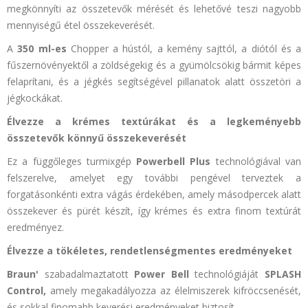
megkönnyíti az összetevők mérését és lehetővé teszi nagyobb
mennyiségű étel összekeverését.
A
350 ml-es
Chopper a hústól, a kemény sajttól, a diótól és a
fűszernövényektől a zöldségekig és a gyümölcsökig bármit képes
felaprítani, és a jégkés segítségével pillanatok alatt összetöri a
jégkockákat.
Élvezze a krémes textúrákat és a legkeményebb
összetevők könnyű összekeverését
Ez a függőleges turmixgép
Powerbell Plus
technológiával van
felszerelve, amelyet egy további pengével terveztek a
forgatásonkénti extra vágás érdekében, amely másodpercek alatt
összekever és pürét készít, így krémes és extra finom textúrát
eredményez.
Élvezze a tökéletes, rendetlenségmentes eredményeket
Braun'
szabadalmaztatott
Power Bell
technológiáját
SPLASH
Control,
amely megakadályozza az élelmiszerek kifröccsenését,
és sokkal finomabb keverési eredményeket biztosít.