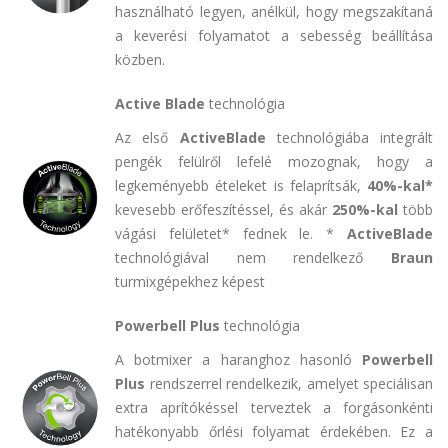
használható legyen, anélkül, hogy megszakítaná
a keverési folyamatot a sebesség beállítása
közben.
Active Blade
technológia
Az első
ActiveBlade
technológiába integrált
pengék felülről lefelé mozognak, hogy a
legkeményebb ételeket is felaprítsák,
40%-kal*
kevesebb erőfeszítéssel, és akár
250%-kal
több
vágási felületet* fednek le. *
ActiveBlade
technológiával nem rendelkező
Braun
turmixgépekhez képest
Powerbell Plus
technológia
A botmixer a haranghoz hasonló
Powerbell
Plus
rendszerrel rendelkezik, amelyet speciálisan
extra aprítókéssel terveztek a forgásonkénti
hatékonyabb őrlési folyamat érdekében. Ez a