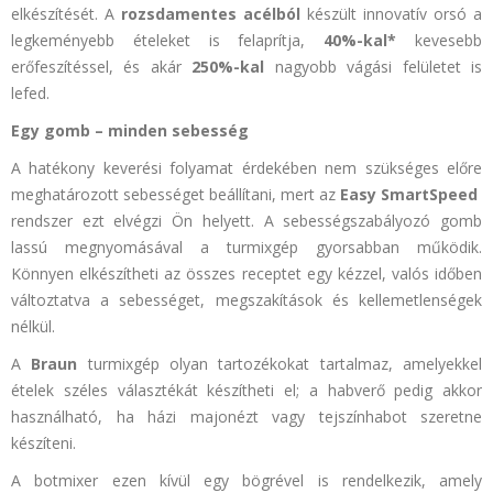
elkészítését. A
rozsdamentes acélból
készült innovatív orsó a
legkeményebb ételeket is felaprítja,
40%-kal*
kevesebb
erőfeszítéssel, és akár
250%-kal
nagyobb vágási felületet is
lefed.
Egy gomb – minden sebesség
A hatékony keverési folyamat érdekében nem szükséges előre
meghatározott sebességet beállítani, mert az
Easy SmartSpeed
​​
rendszer ezt elvégzi Ön helyett. A sebességszabályozó gomb
lassú megnyomásával a turmixgép gyorsabban működik.
Könnyen elkészítheti az összes receptet egy kézzel, valós időben
változtatva a sebességet, megszakítások és kellemetlenségek
nélkül.
A
Braun
turmixgép olyan tartozékokat tartalmaz, amelyekkel
ételek széles választékát készítheti el; a habverő pedig akkor
használható, ha házi majonézt vagy tejszínhabot szeretne
készíteni.
A botmixer ezen kívül egy bögrével is rendelkezik, amely