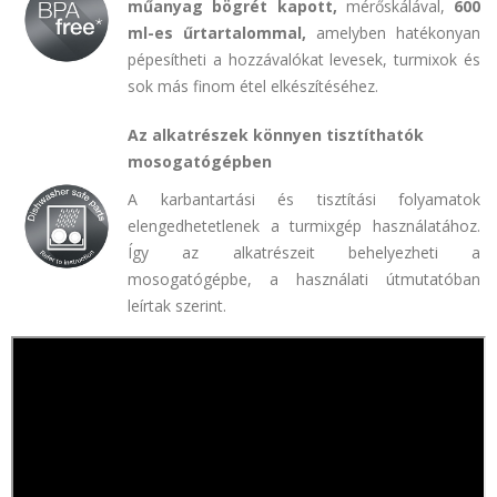
műanyag bögrét kapott,
mérőskálával,
600
ml-es űrtartalommal,
amelyben hatékonyan
pépesítheti a hozzávalókat levesek, turmixok és
sok más finom étel elkészítéséhez.
Az alkatrészek könnyen tisztíthatók
mosogatógépben
A karbantartási és tisztítási folyamatok
elengedhetetlenek a turmixgép használatához.
Így az alkatrészeit behelyezheti a
mosogatógépbe, a használati útmutatóban
leírtak szerint.