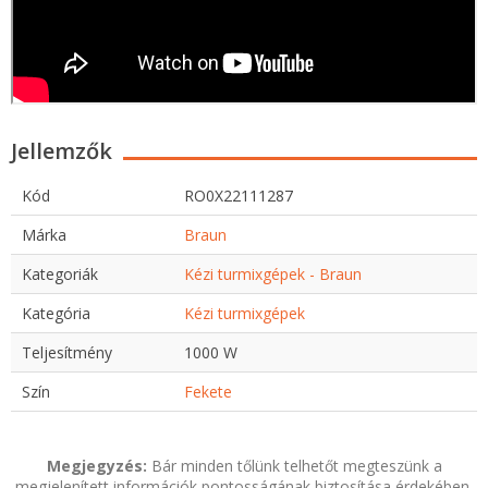
Jellemzők
Kód
RO0X22111287
Márka
Braun
Kategoriák
Kézi turmixgépek - Braun
Kategória
Kézi turmixgépek
Teljesítmény
1000 W
Szín
Fekete
Megjegyzés:
Bár minden tőlünk telhetőt megteszünk a
megjelenített információk pontosságának biztosítása érdekében,