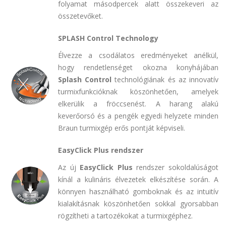
folyamat másodpercek alatt összekeveri az
összetevőket.
SPLASH Control Technology
Élvezze a csodálatos eredményeket anélkül,
hogy rendetlenséget okozna konyhájában
Splash Control
technológiának és az innovatív
turmixfunkcióknak köszönhetően, amelyek
elkerülik a fröccsenést. A harang alakú
keverőorsó és a pengék egyedi helyzete minden
Braun turmixgép erős pontját képviseli.
EasyClick Plus rendszer
Az új
EasyClick Plus
rendszer sokoldalúságot
kínál a kulináris élvezetek elkészítése során. A
könnyen használható gomboknak és az intuitív
kialakításnak köszönhetően sokkal gyorsabban
rögzítheti a tartozékokat a turmixgéphez.