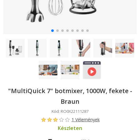
"MultiQuick 7" botmixer, 1000W, fekete -
Braun
Kód: RO0X22111287
1 Vélemények
Készleten