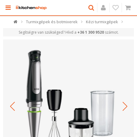
Turmixgépek és botmixerek
Kézi turmixgépek
Segítségre van szükséged? Hívd a
+36 1 300 9520
számot.