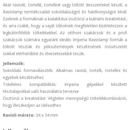
Akár raviolit, tortellit, tortellinit vagy töltött desszerteket készít, a
Raviolamp termékcsalád sokoldalúságot és hatékonyságot kínál.
Ezeknek a formáknak a kialakítása ösztönzi a kulináris kreativitást,
és arra csábít, hogy a saját ízlésének megfelelően kísérletezzen a
legkülönfélébb töltelékekkel. Az otthoni szakácsok és a profi
szakácsok számára egyaránt ideális Imperia Raviolamp formák a
töltött tészták és péksütemények készítésének művészetét
sokkal elérhetőbbé és élvezetesebbé teszik.
Jellemzők:
Sokoldalú formaválaszték: Alkalmas ravioli, tortelli, tortellini és
egyebek készítéséhez
Tökéletes kompatibilitás: Imperia gépekkel készített
tésztalapokkal való használatra tervezve
Ösztönzi a kreativitást: Végtelen mennyiségű töltelékkombináció,
hogy illeszkedjen az ízlésedhez
Ravioli mérete:
34 x 34 mm