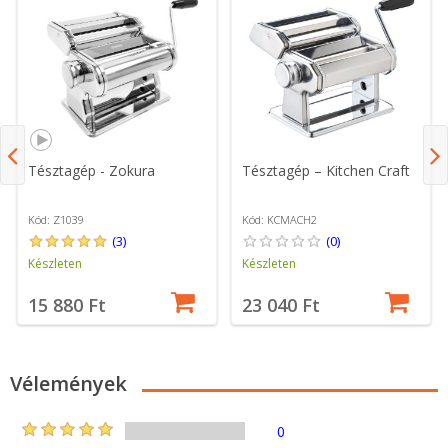
Tésztagép - Zokura
Tésztagép – Kitchen Craft
Kód: Z1039
Kód: KCMACH2
(3)
(0)
Készleten
Készleten
15 880 Ft
23 040 Ft
Vélemények
0