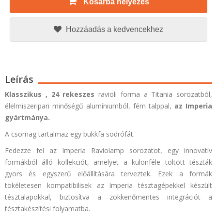
Kosárba helyezés
Hozzáadás a kedvencekhez
Leírás
Klasszikus
, 24 rekeszes
ravioli forma a Titania sorozatból,
élelmiszeripari minőségű alumíniumból, fém talppal,
az Imperia
gyártmánya.
A csomag tartalmaz egy bükkfa sodrófát.
Fedezze fel az Imperia Raviolamp sorozatot, egy innovatív
formákból álló kollekciót, amelyet a különféle töltött tészták
gyors és egyszerű előállítására terveztek. Ezek a formák
tökéletesen kompatibilisek az Imperia tésztagépekkel készült
tésztalapokkal, biztosítva a zökkenőmentes integrációt a
tésztakészítési folyamatba.