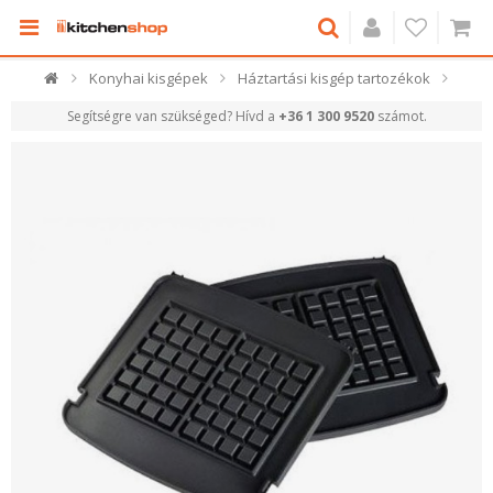
Konyhai kisgépek
Háztartási kisgép tartozékok
Segítségre van szükséged? Hívd a
+36 1 300 9520
számot.