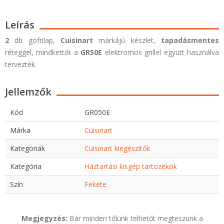
Leírás
2
db gofrilap,
Cuisinart
márkájú készlet,
tapadásmentes
réteggel, mindkettőt a
GR50E
elektromos grillel együtt használva
tervezték.
Jellemzők
Kód
GR050E
Márka
Cuisinart
Kategoriák
Cuisinart kiegészítők
Kategória
Háztartási kisgép tartozékok
Szín
Fekete
Megjegyzés:
Bár minden tőlünk telhetőt megteszünk a