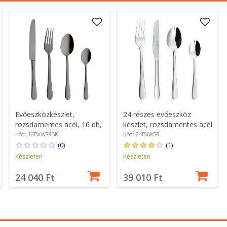
Evőeszközkészlet,
24 részes evőeszköz
rozsdamentes acél, 16 db,
készlet, rozsdamentes acél
"Windsor", fekete -
- Grunwerg
Kód: 16BXWSRBK
Kód: 24BXWSR
Grunwerg
(0)
(1)
Készleten
Készleten
24 040 Ft
39 010 Ft