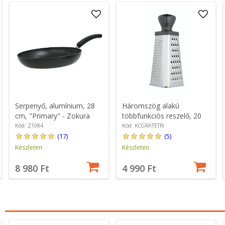
Serpenyő, alumínium, 28
Háromszög alakú
cm, "Primary" - Zokura
többfunkciós reszelő, 20
cm, rozsdamentes acél -
Kód: Z1084
Kód: KCGRATETRI
Kitchen Craft
(17)
(5)
Készleten
Készleten
8 980 Ft
4 990 Ft