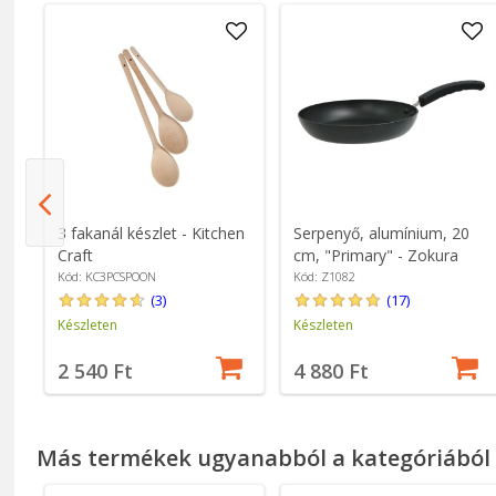
3 fakanál készlet - Kitchen
Serpenyő, alumínium, 20
Craft
cm, "Primary" - Zokura
Kód: KC3PCSPOON
Kód: Z1082
(3)
(17)
Készleten
Készleten
2 540 Ft
4 880 Ft
Más termékek ugyanabból a kategóriából