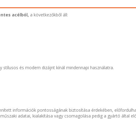
ntes acélból,
a következőkből áll:
 stílusos és modern dizájnt kínál mindennapi használatra.
nített információk pontosságának biztosítása érdekében, előfordulh
 műszaki adatai, kialakítása vagy csomagolása pedig a gyártó által el