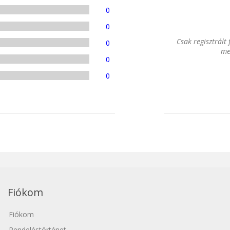
0
0
Csak regisztrált
0
me
0
0
Fiókom
Fiókom
Rendeléstörténet