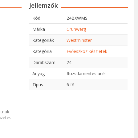
Jellemzők
Kód
24BXWMS
Márka
Grunwerg
Kategoriák
Westminster
Kategória
Evőeszköz készletek
Darabszám
24
Anyag
Rozsdamentes acél
Típus
6 fő
atnak
őzetes