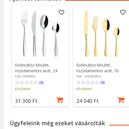
Evőeszköz készlet,
Evőeszköz készlet,
rozsdamentes acél, 24
rozsdamentes acél, 16
részes, "Balmoral" -
részes, "Windsor", arany -
Kód: 24BXBML
Kód: 16BXWSRGD
Grunwerg
Grunwerg
(0)
(0)
Készleten
Készleten
31 300 Ft
24 040 Ft
Ügyfeleink még ezeket vásárolták