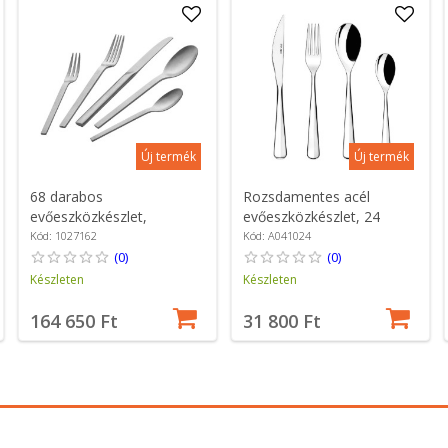
Új termék
Új termék
68 darabos
Rozsdamentes acél
evőeszközkészlet,
evőeszközkészlet, 24
rozsdamentes acél,
darabos, "Torino" - BRA
Kód: 1027162
Kód: A041024
"Minimale", Hammered -
(0)
(0)
Zwilling
Készleten
Készleten
164 650 Ft
31 800 Ft