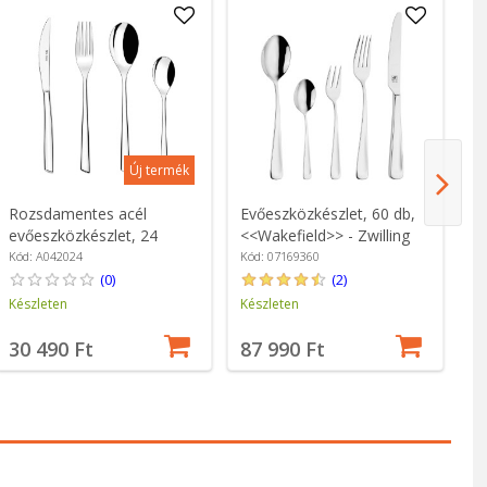
Új termék
Rozsdamentes acél
Evőeszközkészlet, 60 db,
G
evőeszközkészlet, 24
<<Wakefield>> - Zwilling
ev
darabos, "Bari" - BRA
ro
Kód: A042024
Kód: 07169360
Kó
"
(0)
(2)
Készleten
Készleten
Ké
30 490 Ft
87 990 Ft
8