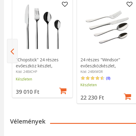
"Chopstick" 24 részes
24 részes "Windsor"
nt"
evőeszköz készlet,
evőeszközkészlet,
rozsdamentes acél -
rozsdamentes acél -
Kód: 24BXCHP
Kód: 24BXWDR
Grunwerg
Grunwerg
(8)
Készleten
Készleten
39 010 Ft
22 230 Ft
Vélemények