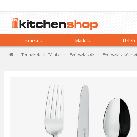
Termékek
Márkák
Üzlete
Termékek
Tálalás
Evőeszközök
Evőeszköz készle