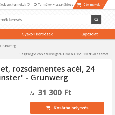
Kedvenc termékek
(0)
Termékek visszaküldése
0 termékek
Gyakori kérdések
Kapcsolat
- Grunwerg
Segítségre van szükséged? Hívd a
+36 1 300 9520
számot.
et, rozsdamentes acél, 24
inster" - Grunwerg
31 300 Ft
Ár:
Kosárba helyezés