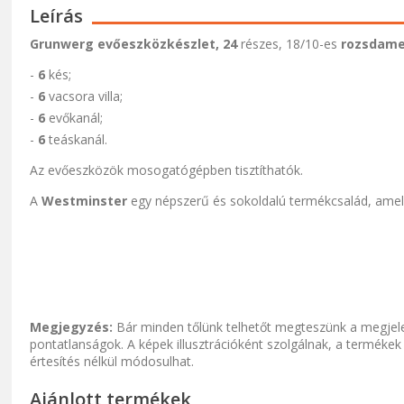
Leírás
Grunwerg evőeszközkészlet,
24
részes, 18/10-es
rozsdame
-
6
kés;
-
6
vacsora villa;
-
6
evőkanál;
-
6
teáskanál.
Az evőeszközök mosogatógépben tisztíthatók.
A
Westminster
egy népszerű és sokoldalú termékcsalád, amely
Megjegyzés:
Bár minden tőlünk telhetőt megteszünk a megjele
pontatlanságok. A képek illusztrációként szolgálnak, a termékek
értesítés nélkül módosulhat.
Ajánlott termékek