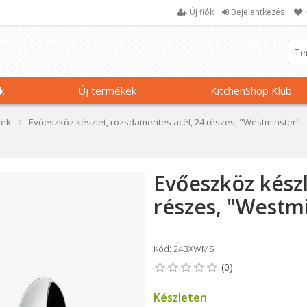
Új fiók
Bejelentkezés
k
Új termékek
KitchenShop Klub
tek
Evőeszköz készlet, rozsdamentes acél, 24 részes, "Westminster" 
Evőeszköz készl
részes, "Westm
Kód: 24BXWMS
Készleten