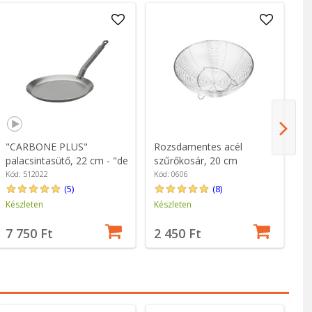
"CARBONE PLUS"
Rozsdamentes acél
Sz
palacsintasütő, 22 cm - "de
szűrőkosár, 20 cm
r
Buyer" márka
Kód: 512022
Kód: 0606
Kó
(5)
(8)
Készleten
Készleten
Ké
7 750 Ft
2 450 Ft
3